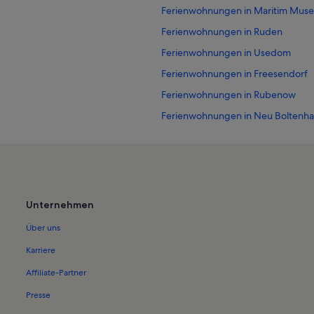
Ferienwohnungen in Maritim Mu
Ferienwohnungen in Ruden
Ferienwohnungen in Usedom
Ferienwohnungen in Freesendorf
Ferienwohnungen in Rubenow
Ferienwohnungen in Neu Boltenh
61
Ferienwohnungen in Peenemünde
Ferienwohnungen in Mahlzow
Ferienunterkünfte nahe Wolgast H
Ferienwohnungen in Karlshagen
Unternehmen
Ferienwohnungen in Latzow
Über uns
Ferienwohnungen in Strand von L
Karriere
Ferienwohnungen in Schloßinsel
Affiliate-Partner
Ferienwohnungen in Strand von K
Presse
Ferienwohnungen in Historisch-