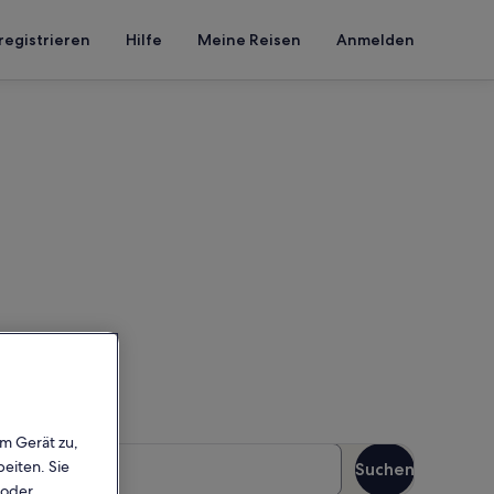
registrieren
Hilfe
Meine Reisen
Anmelden
ilien
b deinen Reisezeitraum ein,
em Gerät zu,
äste
eiten. Sie
Suchen
Gäste
 oder