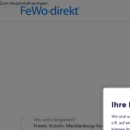
Zum Hauptinhalt springen
Free
Wir haben 2.813 Ferienunte
Ihre
Wir und u
Wo soll’s hingehen?
z.B. auf 
können Ihr