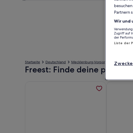
besuchen S
Partnern s
Wir und 
Verwendung g
Zugriff auf 
der Perform
Liste der 
Startseite
Deutschland
Mecklenburg-Vorpommern
Landkr
Zwecke
Freest: Finde deine perfekt
Weitere Informationen zu Tiny House 5 Seestern 
Weitere Inf