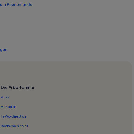
seum Peenemünde
agen
arbour Station
Die Vrbo-Familie
Vrbo
ubmin
Abritel.fr
FeWo-direkt.de
arlshagen
Bookabach.co.nz
Technisches Museum Peenemünde