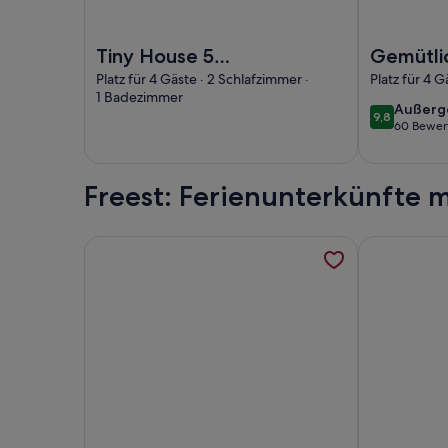
Foto von Tiny House 5 Seestern Freest
Foto von Gem
Tiny House 5
Gemütli
Seestern Freest
kleines 
Platz für 4 Gäste · 2 Schlafzimmer ·
Platz für 4 
1 Badezimmer
ruhig im G
außerg
Außerg
9,8
9,8 von 10
Sauna, 
60 Bewer
(60
Strand
bewert
Freest: Ferienunterkünfte 
Weitere Informationen zu Ferienwohnung 4 - Fer
Weitere Inf