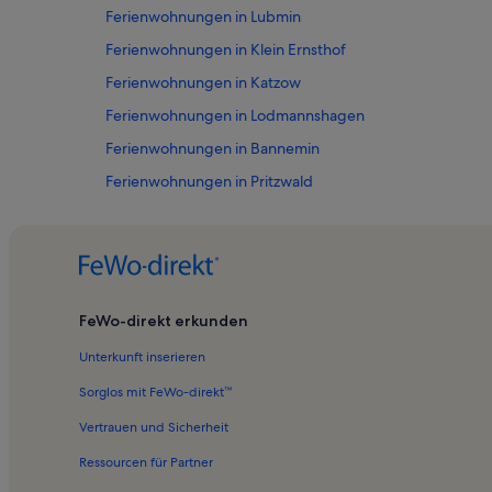
Ferienwohnungen in Lubmin
Ferienwohnungen in Klein Ernsthof
Ferienwohnungen in Katzow
Ferienwohnungen in Lodmannshagen
Ferienwohnungen in Bannemin
Ferienwohnungen in Pritzwald
Ferienwohnungen in Maritim Museum Peenemünde U-4
Ferienwohnungen in Zecherin
Ferienwohnungen in Strand von Trassenheide
Ferienwohnungen in Groß Ernsthof
FeWo-direkt erkunden
Ferienwohnungen in Zinnowitz
Unterkunft inserieren
Ferienwohnungen in Konerow
Sorglos mit FeWo-direkt™
Ferienwohnungen in Binz
Vertrauen und Sicherheit
Ferienwohnungen in Rügen
Ressourcen für Partner
Ferienwohnungen in Mölschow