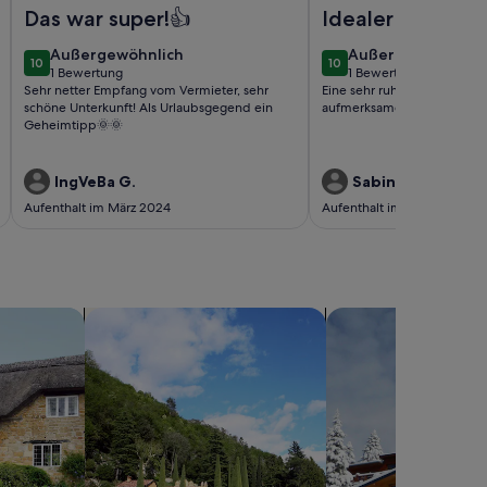
wohnungen im Blu Hus
Foto von Ferienwohnung Rügen - Fischerkate Freest
Foto von Ferienhaus Ol
Das war super!👍
Idealer Rückzug
außergewöhnlich
außergewöhnlich
Außergewöhnlich
Außergewöhnlich
10
10
10 von 10
10 von 10
1 Bewertung
1 Bewertung
(1
(1
Sehr netter Empfang vom Vermieter, sehr
Eine sehr ruhige Unterkunft,
bewertung)
bewertung)
schöne Unterkunft! Als Urlaubsgegend ein
aufmerksame Vermieter.
Geheimtipp🌞🌞
IngVeBa G.
Sabine N.
Aufenthalt im März 2024
Aufenthalt im März 2024
sern
Suche nach Villen
Suche nach Chalets