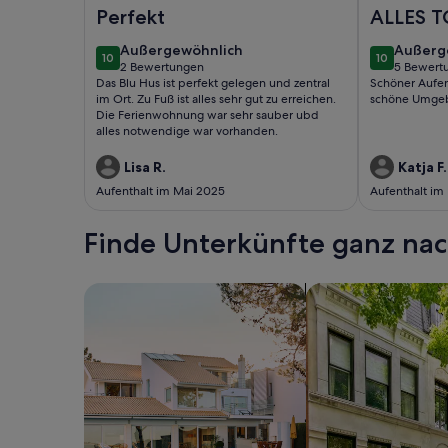
Foto von Ferienwohnung 4 - Ferienwohnungen im
Foto von Fe
Perfekt
ALLES T
außergewöhnlich
außerg
Außergewöhnlich
Außerg
10
10
10 von 10
10 von 10
2 Bewertungen
5 Bewert
(2
(5
Das Blu Hus ist perfekt gelegen und zentral
Schöner Aufen
bewertungen)
bewert
im Ort. Zu Fuß ist alles sehr gut zu erreichen.
schöne Umgeb
Die Ferienwohnung war sehr sauber ubd
alles notwendige war vorhanden.
Lisa R.
Katja F.
Aufenthalt im Mai 2025
Aufenthalt im
Finde Unterkünfte ganz n
Suche nach Ferienhäusern
Suche nach Ferien