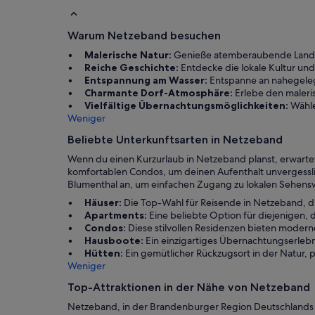
Warum Netzeband besuchen
Malerische Natur:
Genieße atemberaubende Landsc
Reiche Geschichte:
Entdecke die lokale Kultur und
Entspannung am Wasser:
Entspanne an nahegele
Charmante Dorf-Atmosphäre:
Erlebe den maleri
Vielfältige Übernachtungsmöglichkeiten:
Wähle
Weniger
Beliebte Unterkunftsarten in Netzeband
Wenn du einen Kurzurlaub in Netzeband planst, erwarte
komfortablen Condos, um deinen Aufenthalt unvergessl
Blumenthal an, um einfachen Zugang zu lokalen Sehenswür
Häuser:
Die Top-Wahl für Reisende in Netzeband, di
Apartments:
Eine beliebte Option für diejenigen, 
Condos:
Diese stilvollen Residenzen bieten modern
Hausboote:
Ein einzigartiges Übernachtungserleb
Hütten:
Ein gemütlicher Rückzugsort in der Natur, 
Weniger
Top-Attraktionen in der Nähe von Netzeband
Netzeband, in der Brandenburger Region Deutschlands 