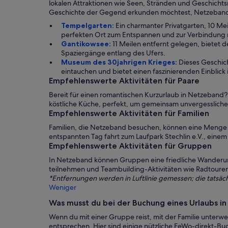
lokalen Attraktionen wie Seen, Stränden und Geschichts
Geschichte der Gegend erkunden möchtest, Netzeband ha
Tempelgarten:
Ein charmanter Privatgarten, 10 M
perfekten Ort zum Entspannen und zur Verbindung 
Gantikowsee:
11 Meilen entfernt gelegen, bietet
Spaziergänge entlang des Ufers.
Museum des 30jahrigen Krieges:
Dieses Geschich
eintauchen und bietet einen faszinierenden Einblick
Empfehlenswerte Aktivitäten für Paare
Bereit für einen romantischen Kurzurlaub in Netzeband?
köstliche Küche, perfekt, um gemeinsam unvergessliche 
Empfehlenswerte Aktivitäten für Familien
Familien, die Netzeband besuchen, können eine Menge
entspannten Tag fahrt zum Laufpark Stechlin e.V., einem
Empfehlenswerte Aktivitäten für Gruppen
In Netzeband können Gruppen eine friedliche Wanderu
teilnehmen und Teambuilding-Aktivitäten wie Radtour
*Entfernungen werden in Luftlinie gemessen; die tatsäch
Weniger
Was musst du bei der Buchung eines Urlaubs 
Wenn du mit einer Gruppe reist, mit der Familie unterweg
entsprechen. Hier sind einige nützliche FeWo-direkt-Bu