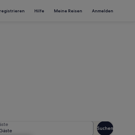
registrieren
Hilfe
Meine Reisen
Anmelden
Netzeband
 Reisezeitraum an, um die
äste
Suchen
Gäste