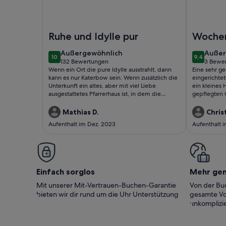
Foto von Ferien im alten Pfarrhaus
Foto von F
Ruhe und Idylle pur
Woche
den En
außergewöhnlich
außer
Außergewöhnlich
Außer
10
9,4
10 von 10
9,4 von 1
132 Bewertungen
3 Bewe
(132
(3
Wenn ein Ort die pure Idylle ausstrahlt, dann
Eine sehr g
bewertungen)
bewer
kann es nur Katerbow sein. Wenn zusätzlich die
eingerichte
Unterkunft ein altes, aber mit viel Liebe
ein kleines
ausgestattetes Pfarrerhaus ist, in dem die
gepflegten G
Gastgeber auch noch die Sympathie in Person
wenigen Sc
sind, dann kann die seltene Freizeit nur perfekt
am See (Boot
Mathias D.
Chris
werden. Wir wollten die Ruhe pur und die
Neuruppin 
Aufenthalt im Dez. 2023
Aufenthalt 
bekamen wir. Absolut empfehlenswert. Anke
ist besonde
und Ressi, wir danken Euch... Beste Grüße
Einfach sorglos
Mehr ge
Mit unserer Mit-Vertrauen-Buchen-Garantie
Von der Buc
bieten wir dir rund um die Uhr Unterstützung
gesamte Vo
unkomplizie