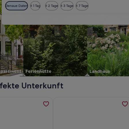
Genaue Daten
± 1 Tag
± 2 Tage
± 3 Tage
± 7 Tage
Apartment
Ferienhütte
Landhaus
fekte Unterkunft
 zwischen Berlin und Ostsee, werden in einem neuen Tab geö
ormationen zu Ihre Ferienwohnung direkt am Gantikower See,
Weitere Informationen zu Ferien im 