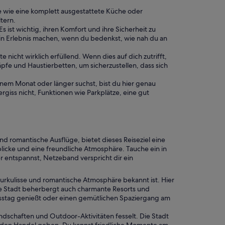
e wie eine komplett ausgestattete Küche oder
tern.
 ist wichtig, ihren Komfort und ihre Sicherheit zu
ein Erlebnis machen, wenn du bedenkst, wie nah du an
te nicht wirklich erfüllend. Wenn dies auf dich zutrifft,
pfe und Haustierbetten, um sicherzustellen, dass sich
nem Monat oder länger suchst, bist du hier genau
iss nicht, Funktionen wie Parkplätze, eine gut
 romantische Ausflüge, bietet dieses Reiseziel eine
cke und eine freundliche Atmosphäre. Tauche ein in
 entspannst, Netzeband verspricht dir ein
turkulisse und romantische Atmosphäre bekannt ist. Hier
e Stadt beherbergt auch charmante Resorts und
esstag genießt oder einen gemütlichen Spaziergang am
ndschaften und Outdoor-Aktivitäten fesselt. Die Stadt
nd den Handel geben. Du kannst friedliche Momente am