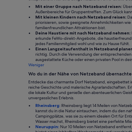
Mit einer Gruppe nach Netzeband reisen:
Überl
Außenbereiche für Gruppentreffen. Zum Glück kannst
Mit kleinen Kindern nach Netzeband reisen:
Das
priorisieren, sowie geeignete Annehmlichkeiten wie 
familienfreundlichen Attraktionen bist.
Deine Haustiere mit nach Netzeband nehmen:
erkunde FeWo-direkt-Angebote, die haustierfreundlic
jedes Familienmitglied wohl und wie zu Hause fühlt.
Einen Langzeitaufenthalt in Netzeband plane
richtig. Durch die Verwendung der entsprechenden F
ausgestattete Küche oder einen privaten Pool in de
Weniger
Wo du in der Nähe von Netzeband übernachte
Entdecke das charmante Dorf Netzeband, eingebettet in 
reiche Geschichte und malerische Agrarlandschaften. 
die lokale Kultur und genieße den abenteuerlichen Geis
unvergessliches Erlebnis.
Rheinsberg:
Rheinsberg liegt 14 Meilen von Netzeb
kannst du in die Natur eintauchen, indem du den n
Campingplätze, was sie zu einem idealen Ort für E
Wasser machst, Rheinsberg bietet eine perfekte Mi
Neuruppin:
Nur 10 Meilen von Netzeband entfernt, 
bietet einen lebhaften Wochenmarkt und verschieden