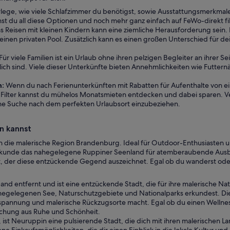
ege, wie viele Schlafzimmer du benötigst, sowie Ausstattungsmerkmal
 du all diese Optionen und noch mehr ganz einfach auf FeWo-direkt fil
 Reisen mit kleinen Kindern kann eine ziemliche Herausforderung sein. Es
einen privaten Pool. Zusätzlich kann es einen großen Unterschied für d
Für viele Familien ist ein Urlaub ohne ihren pelzigen Begleiter an ihrer Sei
h sind. Viele dieser Unterkünfte bieten Annehmlichkeiten wie Futternä
n:
Wenn du nach Ferienunterkünften mit Rabatten für Aufenthalte von ei
ilter kannst du mühelos Monatsmieten entdecken und dabei sparen. Verg
ine Suche nach dem perfekten Urlaubsort einzubeziehen.
n kannst
die malerische Region Brandenburg. Ideal für Outdoor-Enthusiasten und
Erkunde das nahegelegene Ruppiner Seenland für atemberaubende Ausbli
t, der diese entzückende Gegend auszeichnet. Egal ob du wanderst oder
and entfernt und ist eine entzückende Stadt, die für ihre malerische Na
ahegelegenen See, Naturschutzgebiete und Nationalparks erkundest. Di
ntspannung und malerische Rückzugsorte macht. Egal ob du einen Welln
schung aus Ruhe und Schönheit.
ist Neuruppin eine pulsierende Stadt, die dich mit ihren malerischen La
e Einkaufsmöglichkeiten, die dir einen Einblick in die lokale Kultur u