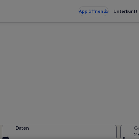
App öffnen
Unterkunft 
hnungen & Ferienhäuser in 
künfte gefunden. Bitte gib deinen
Verfügbarkeit zu prüfen.
Daten
G
2 