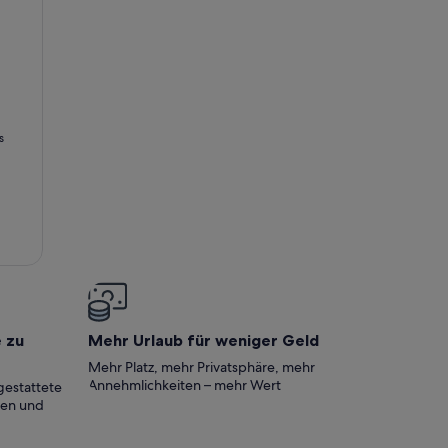
 einem Märkischen Vierseithof mit Ölmühle und Hofladen
s
e zu
Mehr Urlaub für weniger Geld
Mehr Platz, mehr Privatsphäre, mehr
Annehmlichkeiten – mehr Wert
gestattete
ten und