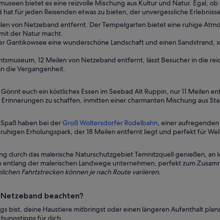
museen bietet es eine reizvolle Mischung aus Kultur und Natur. Egal, o
t für jeden Reisenden etwas zu bieten, der unvergessliche Erlebnisse
eilen von Netzeband entfernt. Der Tempelgarten bietet eine ruhige Atm
mit der Natur macht.
 der Gantikowsee eine wunderschöne Landschaft und einen Sandstrand, i
tsmuseum, 12 Meilen von Netzeband entfernt, lässt Besucher in die rei
 in die Vergangenheit.
 Gönnt euch ein köstliches Essen im Seebad Alt Ruppin, nur 11 Meilen e
Erinnerungen zu schaffen, inmitten einer charmanten Mischung aus Stadt
 Spaß haben bei der
Groß Woltersdorfer Rodelbahn
, einer aufregenden
 ruhigen Erholungspark, der 18 Meilen entfernt liegt und perfekt für We
ng durch das malerische Naturschutzgebiet Temnitzquell genießen, a
en entlang der malerischen Landwege unternehmen, perfekt zum Zusam
lichen Fahrtstrecken können je nach Route variieren.
in Netzeband beachten?
s bist, deine Haustiere mitbringst oder einen längeren Aufenthalt planst
chungstipps für dich.