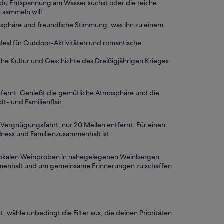
b du Entspannung am Wasser suchst oder die reiche
 sammeln will.
osphäre und freundliche Stimmung, was ihn zu einem
deal für Outdoor-Aktivitäten und romantische
che Kultur und Geschichte des Dreißigjährigen Krieges
ntfernt. Genießt die gemütliche Atmosphäre und die
- und Familienflair.
 Vergnügungsfahrt, nur 20 Meilen entfernt. Für einen
llness und Familienzusammenhalt ist.
n lokalen Weinproben in nahegelegenen Weinbergen
menhalt und um gemeinsame Erinnerungen zu schaffen.
, wähle unbedingt die Filter aus, die deinen Prioritäten