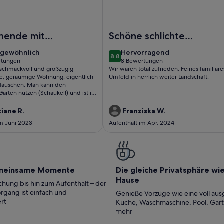
erienhaus in Seenähe
Foto von Lauschige Wohnung auf
nende mit
Schöne schlichte
keln
Unterkunft
gewöhnlich
hervorragend
gewöhnlich
Hervorragend
8,8
0
8,8 von 10
rtungen
8 Bewertungen
(8
eschmackvoll und großzügig
Wir waren total zufrieden. Feines familiäre
tungen)
bewertungen)
te, geräumige Wohnung, eigentlich
Umfeld in herrlich weiter Landschaft.
 Häuschen. Man kann den
arten nutzen (Schaukel!) und ist in
hritten über den Stadtmauerweg
sanleger). Die kleine Stadt
tiane R.
Franziska W.
bietet Abwechslung, zu empfehlen
im Juni 2023
Aufenthalt im Apr. 2024
rs das Museum.
meinsame Momente
Die gleiche Privatsphäre wi
Hause
hung bis hin zum Aufenthalt – der
rgang ist einfach und
Genieße Vorzüge wie eine voll aus
rt
Küche, Waschmaschine, Pool, Gar
mehr