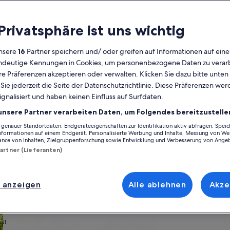
Kalender
 Privatsphäre ist uns wichtig
Derzeit
August 2026
werden
nsere
16
Partner speichern und/ oder greifen auf Informationen auf ein
die
eindeutige Kennungen in Cookies, um personenbezogene Daten zu verarb
Monate
Montag
Dienstag
Mittwoch
Donnerstag
Freitag
Samstag
Sonntag
Montag
Die
Mo
Di
Mi
Do
Fr
Sa
So
Mo
Di
e Präferenzen akzeptieren oder verwalten. Klicken Sie dazu bitte unten
August
ie jederzeit die Seite der Datenschutzrichtlinie. Diese Präferenzen we
2026
ignalisiert und haben keinen Einfluss auf Surfdaten.
und
1
1
2
2
gion
Landkreis Ostprignitz-Ruppin
Temnitzquell
Netzeband
September
unsere Partner verarbeiten Daten, um Folgendes bereitzustelle
2026
enauer Standortdaten. Endgeräteeigenschaften zur Identifikation aktiv abfragen. Spei
3
4
5
6
7
8
7
8
9
9
tzeband inspirieren und finde genau das, was dir vorschwebt. Ganz glei
angezeigt.
Informationen auf einem Endgerät. Personalisierte Werbung und Inhalte, Messung von We
hkeiten, die deine Bedürfnisse erfüllen. Dazu gehören zum Beispiel WL
ance von Inhalten, Zielgruppenforschung sowie Entwicklung und Verbesserung von Ange
hst, wirst du bei uns bestimmt fündig.
Partner (Lieferanten)
10
11
12
13
14
15
14
15
1
16
17
18
19
20
21
22
21
22
2
23
 anzeigen
Alle ablehnen
Akze
ach deinem Geschmack
24
25
26
27
28
29
28
29
3
30
wohnungen oder Apartments
Suche nach Ferienhütten
Suche nach Landhäu
31