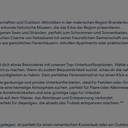
haften und Outdoor-Aktivitäten in der malerischen Region Brandenb
 erkunde historische Museen, die das Erbe der Region präsentieren.
genen Seen und Stränden, perfekt zum Schwimmen und Sonnenbaden
schen Charme von Netzeband mit seiner freundlichen Gemeinschaft und 
 aus gemütlichen Ferienhäusern, stilvollen Apartments oder praktischen
t dich etwas Besonderes mit unseren Top-Unterkunftsoptionen. Wähle a
ich zu machen. Wenn du zudem Bequemlichkeit suchst, schau dir die na
digkeiten zu haben. Dein perfektes Feriendomizil ist nur einen Klick e
e geräumige und private Unterkünfte bieten, ideal für Familien oder G
die eine heimelige Atmosphäre suchen, perfekt für Paare oder Alleinreis
e Annehmlichkeiten und eine günstige Lage für Urlauber.
nis auf dem Wasser, das Abenteuer und Entspannung verbindet.
perfekt für diejenigen, die abseits des Trubels entspannen möchten.**
gelegen, ist perfekt für einen romantischen Kurzurlaub oder ein Out