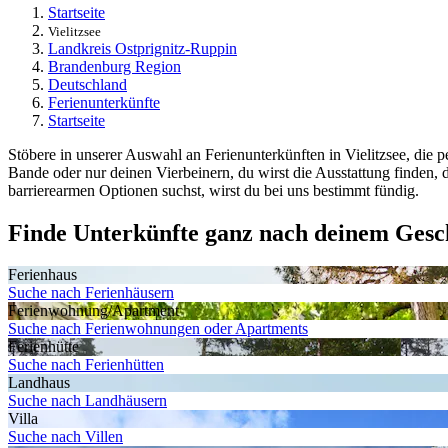
Startseite
Vielitzsee
Landkreis Ostprignitz-Ruppin
Brandenburg Region
Deutschland
Ferienunterkünfte
Startseite
Stöbere in unserer Auswahl an Ferienunterkünften in Vielitzsee, die 
Bande oder nur deinen Vierbeinern, du wirst die Ausstattung find
barrierearmen Optionen suchst, wirst du bei uns bestimmt fündig.
Finde Unterkünfte ganz nach deinem Ges
Ferienhaus
Suche nach Ferienhäusern
Ferienwohnung/Apartment
Suche nach Ferienwohnungen oder Apartments
Ferienhütte
Suche nach Ferienhütten
Landhaus
Suche nach Landhäusern
Villa
Suche nach Villen