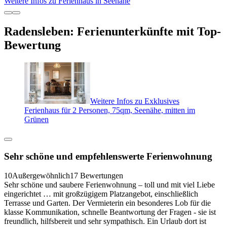
Weitere Infos zu Ferienhaus in Seenähe
Radensleben: Ferienunterkünfte mit Top-
Bewertung
Weitere Infos zu Exklusives
Ferienhaus für 2 Personen, 75qm, Seenähe, mitten im
Grünen
Sehr schöne und empfehlenswerte Ferienwohnung
10
Außergewöhnlich
17 Bewertungen
Sehr schöne und saubere Ferienwohnung – toll und mit viel Liebe
eingerichtet … mit großzügigem Platzangebot, einschließlich
Terrasse und Garten. Der Vermieterin ein besonderes Lob für die
klasse Kommunikation, schnelle Beantwortung der Fragen - sie ist
freundlich, hilfsbereit und sehr sympathisch. Ein Urlaub dort ist