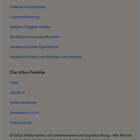
Datenschutzrichtlinie
Ferienwohnungen in Werder
Ferienwohnungen in Groß Kreutz
Cookie-Erklärung
Ferienwohnungen in Krielow
Melden illegaler Inhalte
Ferienwohnungen in Windmühle in Werder
Rechtliche Hinweise/Kontakt
Ferienwohnungen in Jeserig
Verantwortlicher Eigentümer
Ferienwohnungen in Golm
Inhaltsrichtlinien und Melden von Inhalten
Ferienwohnungen in Gutshaus Groß Kreutz
Die Vrbo-Familie
Ferienwohnungen in Strand
Ferienwohnungen in Eiche
Vrbo
Ferienwohnungen in Saaringen
Abritel.fr
Ferienwohnungen in Glindow
FeWo-direkt.de
Ferienwohnungen in Roskow
Bookabach.co.nz
Ferienwohnungen in Schumachersiedlung
Stayz.com.au
Ferienwohnungen in Tremmen
© 2026 FeWo-direkt, ein Unternehmen der Expedia Group. Alle Rechte
Ferienwohnungen in Götz