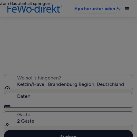
Zum Hauptinhalt springen
App herunterladen
Ketzin/Havel: Ferienunterkünfte
am See
Wir haben 97 Ferienunterkünfte am See gefunden – gib
deinen Reisezeitraum ein, um die Verfügbarkeit zu
prüfen
Wo soll’s hingehen?
Ketzin/Havel, Brandenburg Region, Deutschland
Daten
Gäste
2 Gäste
Suchen