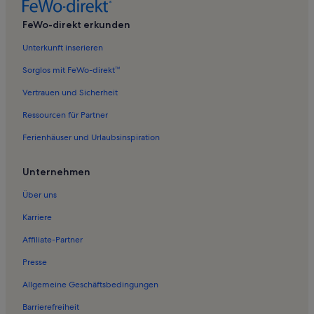
Ferienwohnungen in Phöben
FeWo-direkt erkunden
Ferienwohnungen in Elstal
Unterkunft inserieren
Ferienwohnungen in Priort
Sorglos mit FeWo-direkt™
Ferienunterkünfte nahe Elstal Station
Vertrauen und Sicherheit
Ferienwohnungen in Plötzin
Ressourcen für Partner
Ferienwohnungen in Strand am Flachsberg
Ferienhäuser und Urlaubsinspiration
Ferienwohnungen in Uetz-Paaren
Ferienwohnungen in Weingut Klosterhof Töplitz
Unternehmen
Ferienwohnungen in Zachow
Über uns
Ferienwohnungen in Brandenburg Region
Karriere
Ferienwohnungen in Bagow
Affiliate-Partner
Ferienwohnungen in Heilig-Geist-Kirche
Presse
Ferienwohnungen in Kartzow
Allgemeine Geschäftsbedingungen
Ferienwohnungen in Derwitz
Barrierefreiheit
Ferienwohnungen in Nördliche Ortsteile