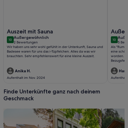
Weitere Infos zu Naturferienhof Märkisch Luch - Trapphenn
Weitere I
Auszeit mit Sauna
Außer
außergewöhnlich
auße
Außergewöhnlich
Auße
10
10
10 von 10
10 von 1
2 Bewertungen
5 Bew
(2
(5
Wir haben uns sehr wohl gefühlt in der Unterkunft, Sauna und
Als "Rumtr
bewertungen)
bewe
Badesee waren für uns das i-Tüpfelchen. Alles da was wir
eine schön
brauchten. Sehr empfehlenswert für eine kleine Auszeit.
worden. Hie
Bezugsfert
wir wieder
Schlüsselü
Anika H.
Hard
fühlt sich
Aufenthalt im Nov. 2024
Aufenthalt
Die Wohnun
und man ka
Familien m
Finde Unterkünfte ganz nach deinem
ein Proble
Geschmack
Ansonsten 
Suche nach Ferienhäusern
Suche nach Ferienwohnungen oder 
Suche nach 