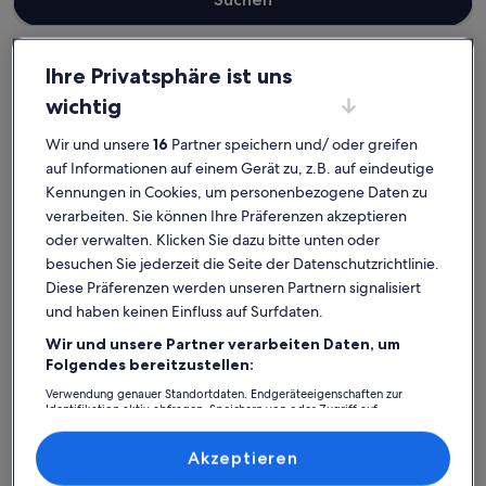
Ihre Privatsphäre ist uns
wichtig
Havelland
Ferienunterkünfte am See in Ketzin/Havel
Ketzin/Havel: Finde deine
Wir und unsere
16
Partner speichern und/ oder greifen
perfekte Unterkunft
auf Informationen auf einem Gerät zu, z.B. auf eindeutige
Kennungen in Cookies, um personenbezogene Daten zu
verarbeiten. Sie können Ihre Präferenzen akzeptieren
Weitere Infos zu Ferienunterkunft am Privatsee, inmitten der
Weitere In
oder verwalten. Klicken Sie dazu bitte unten oder
besuchen Sie jederzeit die Seite der Datenschutzrichtlinie.
Diese Präferenzen werden unseren Partnern signalisiert
und haben keinen Einfluss auf Surfdaten.
Wir und unsere Partner verarbeiten Daten, um
Folgendes bereitzustellen:
Verwendung genauer Standortdaten. Endgeräteeigenschaften zur
Identifikation aktiv abfragen. Speichern von oder Zugriff auf
Informationen auf einem Endgerät. Personalisierte Werbung und
Inhalte, Messung von Werbeleistung und der Performance von Inhalten,
Zielgruppenforschung sowie Entwicklung und Verbesserung von
Akzeptieren
Angeboten.