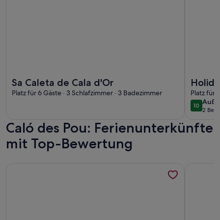
Weitere Infos zu Sa Caleta de Cala d'Or
Weitere I
Sa Caleta de Cala d'Or
Holida
Platz für 6 Gäste · 3 Schlafzimmer · 3 Badezimmer
sea
Platz für
auße
Auße
10
10 von 1
2 Bew
(2
Caló des Pou: Ferienunterkünfte
bewe
mit Top-Bewertung
Weitere Infos zu CAS GENERAL - Ferienhaus mit Terrasse in P
Weitere In