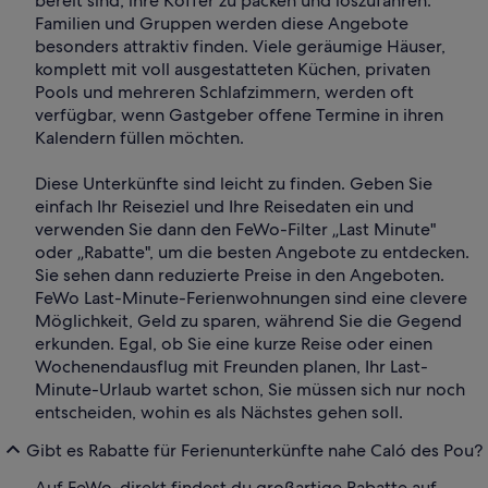
bereit sind, ihre Koffer zu packen und loszufahren.
Familien und Gruppen werden diese Angebote
besonders attraktiv finden. Viele geräumige Häuser,
komplett mit voll ausgestatteten Küchen, privaten
Pools und mehreren Schlafzimmern, werden oft
verfügbar, wenn Gastgeber offene Termine in ihren
Kalendern füllen möchten.
Diese Unterkünfte sind leicht zu finden. Geben Sie
einfach Ihr Reiseziel und Ihre Reisedaten ein und
verwenden Sie dann den FeWo-Filter „Last Minute"
oder „Rabatte", um die besten Angebote zu entdecken.
Sie sehen dann reduzierte Preise in den Angeboten.
FeWo Last-Minute-Ferienwohnungen sind eine clevere
Möglichkeit, Geld zu sparen, während Sie die Gegend
erkunden. Egal, ob Sie eine kurze Reise oder einen
Wochenendausflug mit Freunden planen, Ihr Last-
Minute-Urlaub wartet schon, Sie müssen sich nur noch
entscheiden, wohin es als Nächstes gehen soll.
Gibt es Rabatte für Ferienunterkünfte nahe Caló des Pou?
Auf FeWo-direkt findest du großartige Rabatte auf