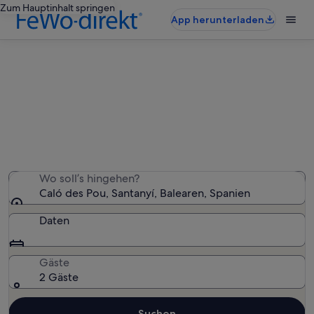
Zum Hauptinhalt springen
App herunterladen
Ferienunterkünfte nahe Caló des
Pou
Wir haben 1.673 Ferienunterkünfte gefunden. Bitte gib
deinen Reisezeitraum an, um die Verfügbarkeit zu
prüfen.
Wo soll’s hingehen?
Caló des Pou, Santanyí, Balearen, Spanien
Daten
Gäste
2 Gäste
Suchen