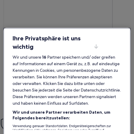
Ihre Privatsphäre ist uns
Premium-G
wichtig
Weitere Infos zu CAS GENERAL - Ferienhaus mit Terrasse in P
Weitere In
CAS GENERAL
Traumh
Wir und unsere
16
Partner speichern und/ oder greifen
außergewöhnlich
auße
Außergewöhnlich
Auße
10
10
auf Informationen auf einem Gerät zu, z.B. auf eindeutige
10 von 10
10 von 1
32 Bewertungen
65 Be
(32
(65
Kennungen in Cookies, um personenbezogene Daten zu
Tuvimos una estancia encantadora en esta propiedad. El
War eine to
bewertungen)
bewe
apartamento estaba impecablemente limpio, acogedor y
Lage, super
verarbeiten. Sie können Ihre Präferenzen akzeptieren
equipado con todo lo que necesitábamos. La ubicación era
mitsamt Bu
oder verwalten. Klicken Sie dazu bitte unten oder
perfecta para explorar los alrededores y la comunicación con
- gut ausgest
besuchen Sie jederzeit die Seite der Datenschutzrichtlinie.
el anfitrión fue excelente. Recomendamos este lugar.
Highlight i
Terasse mi
Alex F.
Jutt
Diese Präferenzen werden unseren Partnern signalisiert
Aussenbere
und haben keinen Einfluss auf Surfdaten.
Aufenthalt im Juli 2025
Aufenthalt
Wir und unsere Partner verarbeiten Daten, um
Folgendes bereitzustellen:
Einfach sorglos
Verwendung genauer Standortdaten. Endgeräteeigenschaften zur
Mit unserer Mit-Vertrauen-Buchen-Garantie bieten wir dir rund
Identifikation aktiv abfragen. Speichern von oder Zugriff auf
um die Uhr Unterstützung