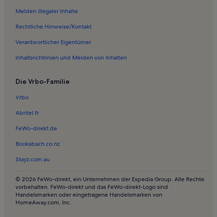
Ferienwohnungen in S'Horta
Melden illegaler Inhalte
Ferienwohnungen in Cala Estreta
Rechtliche Hinweise/Kontakt
Ferienwohnungen in Strand Cala Mondrago
Verantwortlicher Eigentümer
Ferienwohnungen in Burgit-Bucht
Inhaltsrichtlinien und Melden von Inhalten
Ferienwohnungen in Portocolom
Die Vrbo-Familie
Ferienwohnungen in Cala Mitjana
Ferienwohnungen in Bucht von Palma
Vrbo
Häuser in Cala Santanyí
Abritel.fr
Villen in Cala Santanyí
FeWo-direkt.de
Ferienwohnungen und Apartments in Cala Santanyí
Bookabach.co.nz
Häuser in Felanitx
Stayz.com.au
Villen in Felanitx
© 2026 FeWo-direkt, ein Unternehmen der Expedia Group. Alle Rechte
Ferienwohnungen und Apartments in Felanitx
vorbehalten. FeWo-direkt und das FeWo-direkt-Logo sind
Handelsmarken oder eingetragene Handelsmarken von
Hotels in s'Almunia
HomeAway.com, Inc.
Ferienwohnungen und Apartments in Caló des Serral