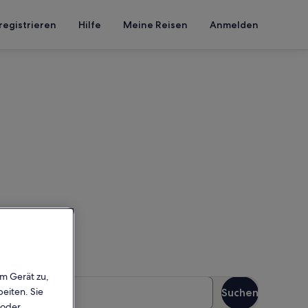
registrieren
Hilfe
Meine Reisen
Anmelden
in, um die Verfügbarkeit zu
em Gerät zu,
äste
eiten. Sie
Suchen
Gäste
 oder