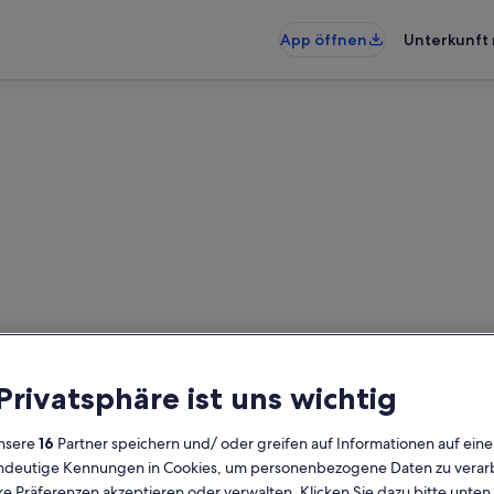
App öffnen
Unterkunft 
Gaißach: Häuser
den – gib deinen Reisezeitraum e
 Privatsphäre ist uns wichtig
prüfen
nsere
16
Partner speichern und/ oder greifen auf Informationen auf ein
Daten
G
eindeutige Kennungen in Cookies, um personenbezogene Daten zu verarb
2 
e Präferenzen akzeptieren oder verwalten. Klicken Sie dazu bitte unten