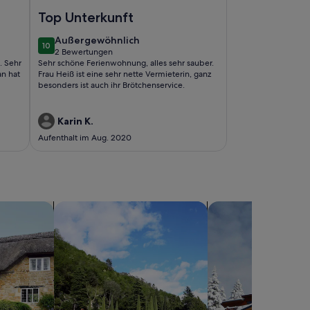
 Bergerhof Tegernsee Ferienwohnung
Foto von Neues Haus am Fuße des Braunecks, Urlaub mi
Top Unterkunft
außergewöhnlich
Außergewöhnlich
10
10 von 10
2 Bewertungen
(2
. Sehr
Sehr schöne Ferienwohnung, alles sehr sauber.
bewertungen)
an hat
Frau Heiß ist eine sehr nette Vermieterin, ganz
besonders ist auch ihr Brötchenservice.
Karin K.
Aufenthalt im Aug. 2020
sern
Suche nach Villen
Suche nach Chalets