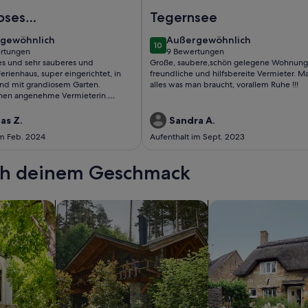
berg (175789)
egernsee Chalet Ferienhausaußergewöhnlich
Foto von Bergerhof Tegernsee -
oses
Tegernsee
haus
gewöhnlich
außergewöhnlich
gewöhnlich
Außergewöhnlich
10
10 von 10
ertungen
9 Bewertungen
(9
s und sehr sauberes und
Große, saubere,schön gelegene Wohnung
tungen)
bewertungen)
erienhaus, super eingerichtet, in
freundliche und hilfsbereite Vermieter. M
 und mit grandiosem Garten.
alles was man braucht, vorallem Ruhe !!!
hen angenehme Vermieterin.
änkt zu empfehlen!
as Z.
Sandra A.
im Feb. 2024
Aufenthalt im Sept. 2023
ach deinem Geschmack
wohnungen oder Apartments
Suche nach Ferienhütten
Suche nach Landhäu