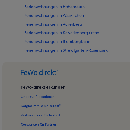
Ferienwohnungen in Hohenreuth
Ferienwohnungen in Waakirchen
Ferienwohnungen in Ackerberg
Ferienwohnungen in Kalvarienbergkirche
Ferienwohnungen in Blombergbahn
Ferienwohnungen in Streidlgarten-Rosenpark
Ferienwohnungen in Winkel
Ferienwohnungen in Tegernsee
Ferienwohnungen in Dürnbach
Ferienwohnungen in Lenggries
FeWo-direkt erkunden
Ferienwohnungen in Gilgenhöfe
Unterkunft inserieren
Ferienwohnungen in Reichersbeuern
Sorglos mit FeWo-direkt™
Ferienwohnungen in Tölzer Land
Vertrauen und Sicherheit
Ferienwohnungen in Bad Heilbrunn
Ressourcen für Partner
Ferienwohnungen in Moosbach