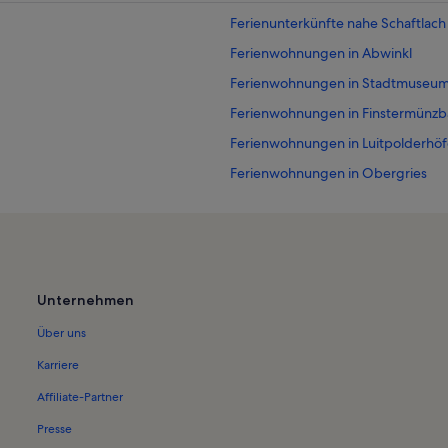
Ferienunterkünfte nahe Schaftlach
Ferienwohnungen in Abwinkl
Ferienwohnungen in Stadtmuseum
Ferienwohnungen in Finstermünz
Ferienwohnungen in Luitpolderhö
Ferienwohnungen in Obergries
Ferienwohnungen in Oberfischba
Ferienwohnungen in Wieskirche
Ferienwohnungen in Finsterwald
Ferienwohnungen in Steinbach
Unternehmen
Ferienwohnungen in Dietramszell
Über uns
Ferienwohnungen in Seeglas
Karriere
Ferienwohnungen in Evangelisch-L
Affiliate-Partner
Ferienwohnungen in Greiling
Presse
Ferienwohnungen in Moosrain