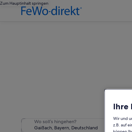
Zum Hauptinhalt springen
Wir haben 172 Häuser gefun
Ihre
Wir und u
Wo soll’s hingehen?
z.B. auf 
können Ihr