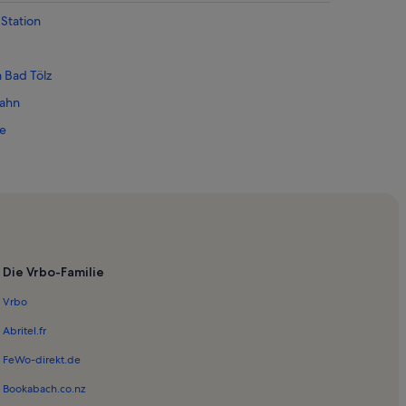
 Station
 Bad Tölz
bahn
fe
ch
Die Vrbo-Familie
Vrbo
Abritel.fr
utherische Kirchengemeinde Bad Toelz
FeWo-direkt.de
Bookabach.co.nz