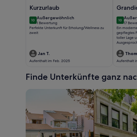
Foto von Ferienhaus für 2 Gäste mit 65m² in Beuer
Foto von T
Kurzurlaub
Grandi
Ferien
außergewöhnlich
außer
Außergewöhnlich
Außer
10
10
10 von 10
10 von 10
1 Bewertung
17 Bew
(1
(17
Perfekte Unterkunft für Erholung/Wellness zu
Ein moderne
bewertung)
bewer
zweit
gepflegtes F
toller Lage
Ausgesproc
Uneingeschr
Jan T.
Thom
Aufenthalt im Feb. 2025
Aufenthalt 
Finde Unterkünfte ganz n
Suche nach Ferienhäusern
Suche nach Ferien