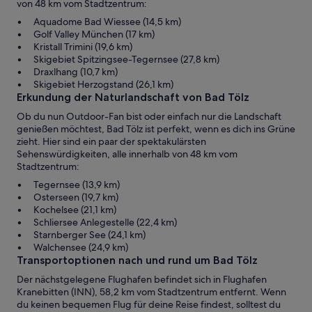
von 48 km vom Stadtzentrum:
Aquadome Bad Wiessee (14,5 km)
Golf Valley München (17 km)
Kristall Trimini (19,6 km)
Skigebiet Spitzingsee-Tegernsee (27,8 km)
Draxlhang (10,7 km)
Skigebiet Herzogstand (26,1 km)
Erkundung der Naturlandschaft von Bad Tölz
Ob du nun Outdoor-Fan bist oder einfach nur die Landschaft
genießen möchtest, Bad Tölz ist perfekt, wenn es dich ins Grüne
zieht. Hier sind ein paar der spektakulärsten
Sehenswürdigkeiten, alle innerhalb von 48 km vom
Stadtzentrum:
Tegernsee (13,9 km)
Osterseen (19,7 km)
Kochelsee (21,1 km)
Schliersee Anlegestelle (22,4 km)
Starnberger See (24,1 km)
Walchensee (24,9 km)
Transportoptionen nach und rund um Bad Tölz
Der nächstgelegene Flughafen befindet sich in Flughafen
Kranebitten (INN), 58,2 km vom Stadtzentrum entfernt. Wenn
du keinen bequemen Flug für deine Reise findest, solltest du