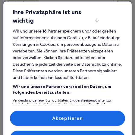
Premium-Gastgeber
Premium-G
Ihre Privatsphäre ist uns
Weitere Infos zu Ferienhaus Isarwinkel Im schönen Isarwinke
Weitere I
Ferienhaus Isarwinkel Im schönen
Sigrid
wichtig
Isarwinkel in Bad Tölz NEU mit E-
Platz für 6 Gäste · 2 Schlafzimmer · 2 Badezimmer
Platz für
hervorragend
auße
Hervorragend
Auße
Ladestation
8,8
9,6
Wir und unsere
16
Partner speichern und/ oder greifen
8,8 von 10
9,6 von 
37 Bewertungen
28 Be
(37
(28
auf Informationen auf einem Gerät zu, z.B. auf eindeutige
Bad Tölz: Ferienunterkünfte mit
bewertungen)
bewe
Kennungen in Cookies, um personenbezogene Daten zu
verarbeiten. Sie können Ihre Präferenzen akzeptieren
Top-Bewertung
oder verwalten. Klicken Sie dazu bitte unten oder
besuchen Sie jederzeit die Seite der Datenschutzrichtlinie.
Weitere Infos zu Ferienwohnung 'wie Dahoam' - "Schwaiger A
Weitere I
Diese Präferenzen werden unseren Partnern signalisiert
und haben keinen Einfluss auf Surfdaten.
Wir und unsere Partner verarbeiten Daten, um
Folgendes bereitzustellen:
Verwendung genauer Standortdaten. Endgeräteeigenschaften zur
Identifikation aktiv abfragen. Speichern von oder Zugriff auf
Informationen auf einem Endgerät. Personalisierte Werbung und
Inhalte, Messung von Werbeleistung und der Performance von Inhalten,
Zielgruppenforschung sowie Entwicklung und Verbesserung von
Akzeptieren
Angeboten.
Liste der Partner (Lieferanten)