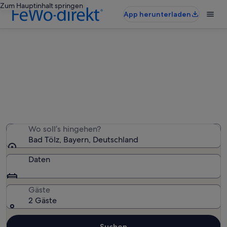
Zum Hauptinhalt springen
App herunterladen
Ferienwohnungen & Ferienhäuser
in Bad Tölz
Wir haben 956 Ferienunterkünfte gefunden. Bitte gib
deinen Reisezeitraum an, um die Verfügbarkeit zu
prüfen.
Wo soll’s hingehen?
Bad Tölz, Bayern, Deutschland
Daten
Gäste
2 Gäste
Suchen