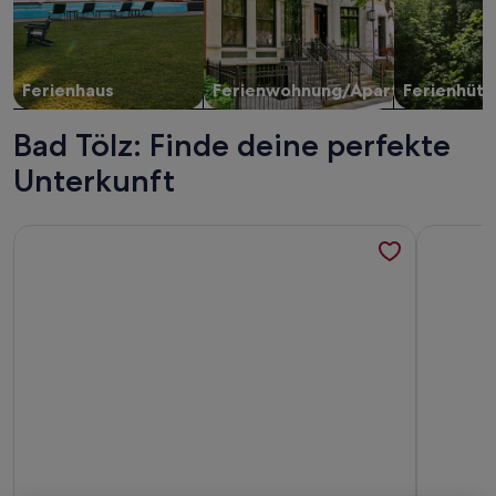
Ferienhaus
Ferienwohnung/Apartment
Ferienhütt
Bad Tölz: Finde deine perfekte
Unterkunft
Weitere Infos zu Ferienhaus Isarwinkel Im schönen Isarwinke
Weitere I