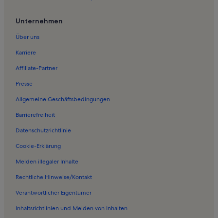
Ferienwohnungen in Wackersberg
Unternehmen
Ferienwohnungen in Ramsau
Über uns
Ferienwohnungen in Waakirchen
Karriere
Ferienwohnungen in Blombergbahn
Affiliate-Partner
Ferienwohnungen in Kalvarienbergkirche
Presse
Ferienwohnungen in Kletterwald Blomberg
Allgemeine Geschäftsbedingungen
Ferienwohnungen in Rechelkopf
Barrierefreiheit
Ferienwohnungen in Evangelisch-Lutherische Kirchengemeinde
Bad Toelz
Datenschutzrichtlinie
Ferienwohnungen in Bad Heilbrunn
Cookie-Erklärung
Ferienunterkünfte nahe Bahnhof Bad Tölz
Melden illegaler Inhalte
Ferienwohnungen in Oberfischbach
Rechtliche Hinweise/Kontakt
Ferienwohnungen in Gaißach
Verantwortlicher Eigentümer
Ferienwohnungen in Stadtmuseum Bad Tölz
Inhaltsrichtlinien und Melden von Inhalten
Ferienunterkünfte mit Pool in Bad Tölz-Wolfratshausen