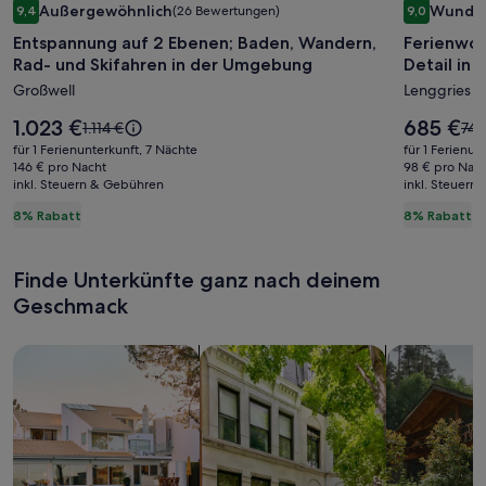
Außergewöhnlich
Wunde
9,4
(26 Bewertungen)
9,0
für
für
9,4 von 10, Außergewöhnlich, (26 Bewertungen)
9,0 von 10
Entspannung auf 2 Ebenen; Baden, Wandern,
Ferienwoh
Entspannung
Ferienw
Rad- und Skifahren in der Umgebung
Detail in 
auf
für
Großwell
Lenggries
2
2-
Ebenen;
5
Der
Der
1.023 €
685 €
Der
Der
1.114 €
747
Baden,
Preis
Pers.
Preis
alte
alte
für 1 Ferienunterkunft, 7 Nächte
für 1 Ferienun
beträgt
beträgt
Preis
Prei
Wandern,
146 € pro Nacht
mit
98 € pro Nac
1.023 €.
685 €.
inkl. Steuern & Gebühren
war
inkl. Steuern
war
Rad-
Liebe
1.114 €,
747
8% Rabatt
8% Rabatt
und
zum
siehe
sie
Skifahren
Detail
weitere
wei
Informationen
Inf
in
in
Finde Unterkünfte ganz nach deinem
zum
zu
der
den
Geschmack
Standardpreis.
Sta
Umgebung
Voralpe
Suche nach Ferienhäusern
Suche nach Ferienwohnungen oder 
Suche nach 