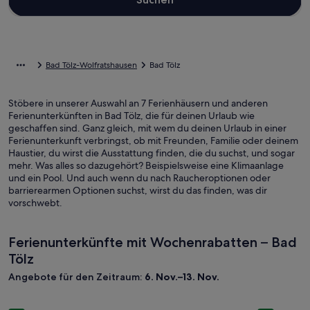
Bad Tölz-Wolfratshausen
Bad Tölz
Stöbere in unserer Auswahl an 7 Ferienhäusern und anderen
Ferienunterkünften in Bad Tölz, die für deinen Urlaub wie
geschaffen sind. Ganz gleich, mit wem du deinen Urlaub in einer
Ferienunterkunft verbringst, ob mit Freunden, Familie oder deinem
Haustier, du wirst die Ausstattung finden, die du suchst, und sogar
mehr. Was alles so dazugehört? Beispielsweise eine Klimaanlage
und ein Pool. Und auch wenn du nach Raucheroptionen oder
barrierearmen Optionen suchst, wirst du das finden, was dir
vorschwebt.
Ferienunterkünfte mit Wochenrabatten – Bad
Tölz
Angebote für den Zeitraum:
6. Nov.–13. Nov.
Bildergalerie
Entspannung auf 2 Ebenen; Baden, Wandern, Rad- und Skif
Bilderga
Ferienwohn