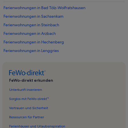
Ferienwohnungen in Bad Tölz-Wolfratshausen
Ferienwohnungen in Sachsenkam
Ferienwohnungen in Steinbach
Ferienwohnungen in Arzbach
Ferienwohnungen in Hechenberg
Ferienwohnungen in Lenggries
Ferienwohnungen in Tölzer Land
Ferienwohnungen in Wieskirche
Ferienwohnungen in Marionettentheater Bad Tölz
FeWo-direkt erkunden
Ferienwohnungen in Streidlgarten-Rosenpark
Unterkunft inserieren
Ferienwohnungen in Greiling
Sorglos mit FeWo-direkt™
Ferienwohnungen in Reichersbeuern
Vertrauen und Sicherheit
Ferienwohnungen in Tegernsee
Ressourcen für Partner
Ferienwohnungen in Obergries
Ferienhäuser und Urlaubsinspiration
Ferienwohnungen in Hoheneck