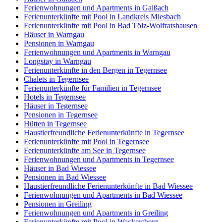
Ferienwohnungen und Apartments in Gaißach
Ferienunterkünfte mit Pool in Landkreis Miesbach
Ferienunterkünfte mit Pool in Bad Tölz-Wolfratshausen
Häuser in Warngau
Pensionen in Warngau
Ferienwohnungen und Apartments in Warngau
Longstay in Warngau
Ferienunterkünfte in den Bergen in Tegernsee
Chalets in Tegernsee
Ferienunterkünfte für Familien in Tegernsee
Hotels in Tegernsee
Häuser in Tegernsee
Pensionen in Tegernsee
Hütten in Tegernsee
Haustierfreundliche Ferienunterkünfte in Tegernsee
Ferienunterkünfte mit Pool in Tegernsee
Ferienunterkünfte am See in Tegernsee
Ferienwohnungen und Apartments in Tegernsee
Häuser in Bad Wiessee
Pensionen in Bad Wiessee
Haustierfreundliche Ferienunterkünfte in Bad Wiessee
Ferienwohnungen und Apartments in Bad Wiessee
Pensionen in Greiling
Ferienwohnungen und Apartments in Greiling
Ferienunterkünfte mit Pool in Wackersberg