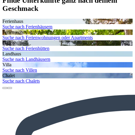
Finde Unterkünfte ganz nach deinem
Geschmack
Ferienhaus
Suche nach Ferienhäusern
Ferienwohnung/Apartment
Suche nach Ferienwohnungen oder Apartments
Ferienhütte
Suche nach Ferienhütten
Landhaus
Suche nach Landhäusern
Villa
Suche nach Villen
Chalet
Suche nach Chalets