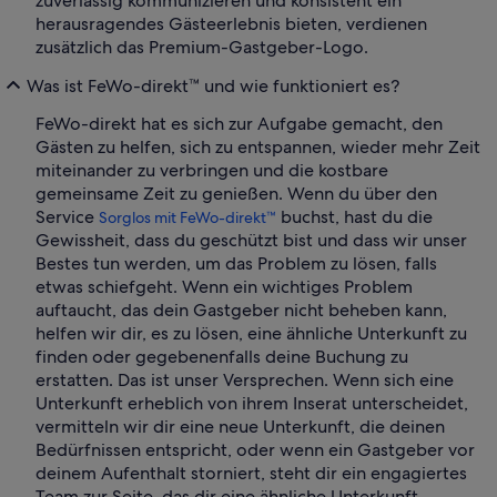
zuverlässig kommunizieren und konsistent ein
herausragendes Gästeerlebnis bieten, verdienen
zusätzlich das Premium-Gastgeber-Logo.
Was ist FeWo-direkt™ und wie funktioniert es?
FeWo-direkt hat es sich zur Aufgabe gemacht, den
Gästen zu helfen, sich zu entspannen, wieder mehr Zeit
miteinander zu verbringen und die kostbare
gemeinsame Zeit zu genießen. Wenn du über den
Service
buchst, hast du die
Sorglos mit FeWo-direkt™
Gewissheit, dass du geschützt bist und dass wir unser
Bestes tun werden, um das Problem zu lösen, falls
etwas schiefgeht. Wenn ein wichtiges Problem
auftaucht, das dein Gastgeber nicht beheben kann,
helfen wir dir, es zu lösen, eine ähnliche Unterkunft zu
finden oder gegebenenfalls deine Buchung zu
erstatten. Das ist unser Versprechen. Wenn sich eine
Unterkunft erheblich von ihrem Inserat unterscheidet,
vermitteln wir dir eine neue Unterkunft, die deinen
Bedürfnissen entspricht, oder wenn ein Gastgeber vor
deinem Aufenthalt storniert, steht dir ein engagiertes
Team zur Seite, das dir eine ähnliche Unterkunft