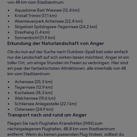
von 48 km vom Stadtzentrum:
Aquadome Bad Wiessee (12,4 km)
Kristall Trimini (17,1 km)
Abenteuerpark Achensee (22,8 km)
Skigebiet Spitzingsee-Tegernsee (24,2 km)
Draxlhang (1,4 km)
Sonnenbichl (11,9 km)
Erkundung der Naturlandschaft von Anger
Ob du nun auf der Suche nach Outdoor-Spaß bist oder einfach
nur die Landschaft auf sich wirken lassen möchtest, Anger ist ein
toller Ort, um einige Stunden im Freien zu verbringen. Hier sind
ein paar der fantastischsten Attraktionen, alle innerhalb von 48
km vom Stadtzentrum:
Achensee (25,3 km)
Tegernsee (12,9 km)
Kochelsee (18,3 km)
Walchensee (19,6 km)
Schliersee Anlegestelle (22,1 km)
Osterseen (24,9 km)
Transport nach und rund um Anger
Fliegen Sie nach Flughafen Kranebitten (INN) zum
nächstgelegenen Flughafen, 48,8 km vom Stadtzentrum
entfernt. Wenn du keinen passenden Flug findest, solltest du