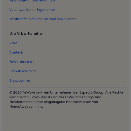
Rechtliche Hinweise/Kontakt
Ferienwohnungen in Obergries
Verantwortlicher Eigentümer
Ferienunterkünfte nahe Lenggries Station
Inhaltsrichtlinien und Melden von Inhalten
Ferienwohnungen in Wackersberg
Häuser in Reichersbeuern
Die Vrbo-Familie
Ferienwohnungen und Apartments in Reichersbeuern
Vrbo
Ferienunterkünfte in den Bergen in Tegernsee
Abritel.fr
Chalets in Tegernsee
FeWo-direkt.de
Ferienunterkünfte für Familien in Tegernsee
Bookabach.co.nz
Hotels in Tegernsee
Stayz.com.au
Häuser in Tegernsee
Pensionen in Tegernsee
© 2026 FeWo-direkt, ein Unternehmen der Expedia Group. Alle Rechte
vorbehalten. FeWo-direkt und das FeWo-direkt-Logo sind
Hütten in Tegernsee
Handelsmarken oder eingetragene Handelsmarken von
HomeAway.com, Inc.
Haustierfreundliche Ferienunterkünfte in Tegernsee
Häuser in Tegernsee
Ferienunterkünfte mit Pool in Tegernsee