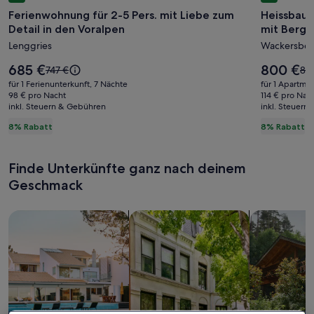
für
für
Ferienwohnung für 2-5 Pers. mit Liebe zum
Heissbaue
Ferienwohnung
Heissba
Detail in den Voralpen
mit Bergbl
für
-
Lenggries
Wackersbe
2-
Gemütli
5
FeWo
Der
Der
685 €
800 €
Der
De
747 €
87
Pers.
Preis
"Obstga
Preis
alte
alt
für 1 Ferienunterkunft, 7 Nächte
für 1 Apartme
beträgt
beträgt
Preis
Pre
mit
98 € pro Nacht
mit
114 € pro Nac
685 €.
800 €.
inkl. Steuern & Gebühren
war
inkl. Steuern
wa
Liebe
Bergblic
747 €,
874
8% Rabatt
8% Rabatt
zum
-
siehe
sie
Detail
Ideal
weitere
wei
Informationen
Inf
in
für
Finde Unterkünfte ganz nach deinem
zum
zu
den
Familien
Geschmack
Standardpreis.
Sta
Voralpen
Suche nach Ferienhäusern
Suche nach Ferienwohnungen oder 
Suche nach 