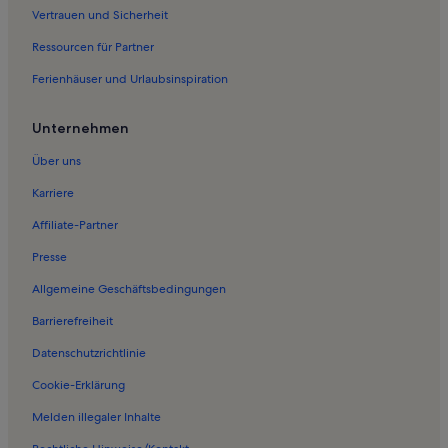
Vertrauen und Sicherheit
Ferienwohnungen in Bad Tölz
Ressourcen für Partner
Ferienwohnungen in Hohenreuth
Ferienhäuser und Urlaubsinspiration
Ferienwohnungen in Draxlhang
Ferienwohnungen in Steinbach
Unternehmen
Ferienwohnungen in Kletterwald Blomberg
Über uns
Ferienwohnungen in Brauneck
Karriere
Ferienwohnungen in Wieskirche
Affiliate-Partner
Ferienwohnungen in Evangelisch-Lutherische Kirchengemeinde
Bad Toelz
Presse
Ferienwohnungen in Höfen
Allgemeine Geschäftsbedingungen
Ferienwohnungen in Winkel
Barrierefreiheit
Ferienwohnungen in Finstermünzbahn
Datenschutzrichtlinie
Ferienwohnungen in Blombergbahn
Cookie-Erklärung
Ferienwohnungen in Luitpolderhöfe
Melden illegaler Inhalte
Ferienwohnungen in Bad Wiessee