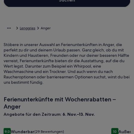
Lenggries
Anger
Stöbere in unserer Auswahl an Ferienunterkünften in Anger, die
perfekt zu dir und deinem Urlaub passen. Ganz gleich, ob du mit
Kindern und Haustieren, Freunden oder nur deiner besseren Hälfte
verreist, Ferienunterkünfte bieten dir die Ausstattung, auf die du
Wert legst. Darunter zum Beispiel ein Whirpool, eine
Waschmaschine und ein Trockner. Und auch wenn du nach
Raucheroptionen oder barrierearmen Optionen suchst, wirst du bei
uns bestimmt fündig.
Ferienunterkünfte mit Wochenrabatten –
Anger
Angebote für den Zeitraum:
6. Nov.–13. Nov.
Bildergalerie
Ferienwohnung für 2-5 Pers. mit Liebe zum Detail in den Vo
Bilderga
Heissbauer
Wunderbar
Außerg
9,0
(29 Bewertungen)
10
9,0 von 10, Wunderbar, (29 Bewertungen)
10 von 10,