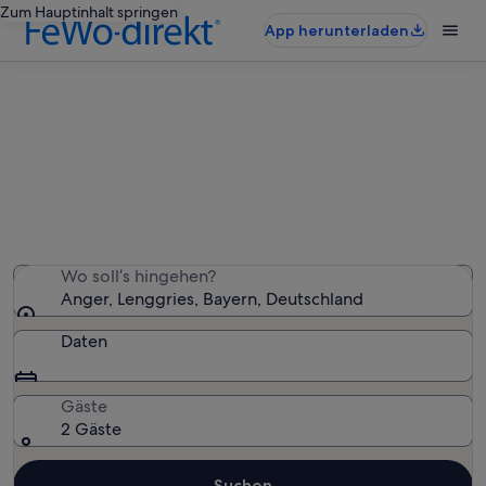
Zum Hauptinhalt springen
App herunterladen
Ferienwohnungen & Ferienhäuser
in Anger
Wir haben 636 Ferienunterkünfte gefunden. Bitte gib
deinen Reisezeitraum an, um die Verfügbarkeit zu
prüfen.
Wo soll’s hingehen?
Anger, Lenggries, Bayern, Deutschland
Daten
Gäste
2 Gäste
Suchen