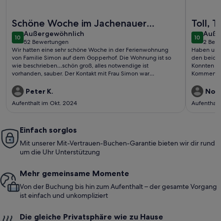
Weitere Infos zu Urlaub auf den Bauernhof für Naturliebhab
Weitere I
Schöne Woche im Jachenauer
Toll, To
außergewöhnlich
auße
Herbst
Außergewöhnlich
Auße
10
10
10 von 10
10 von 1
52 Bewertungen
2 Bew
(52
(2
Wir hatten eine sehr schöne Woche in der Ferienwohnung
Haben uns 
bewertungen)
bewe
von Familie Simon auf dem Gopperhof. Die Wohnung ist so
den beiden
wie beschrieben…schön groß, alles notwendige ist
Konnten v
vorhanden, sauber. Der Kontakt mit Frau Simon war
Kommen seh
hervorragend, alles lief ganz entspannt ab. Wir können die
Grüßen vo
Unterkunft empfehlen.
Peter K.
Norb
Aufenthalt im Okt. 2024
Aufenthalt
Einfach sorglos
Mit unserer Mit-Vertrauen-Buchen-Garantie bieten wir dir rund
um die Uhr Unterstützung
Mehr gemeinsame Momente
Von der Buchung bis hin zum Aufenthalt – der gesamte Vorgang
ist einfach und unkompliziert
Die gleiche Privatsphäre wie zu Hause