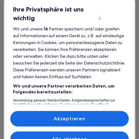
Ihre Privatsphäre ist uns
wichtig
Ferienhaus
Ferienwohnung/Apartment
Ferienhütt
Wir und unsere
16
Partner speichern und/ oder greifen
Anger: Finde deine perfekte
auf Informationen auf einem Gerät zu, z.B. auf eindeutige
Kennungen in Cookies, um personenbezogene Daten zu
Unterkunft
verarbeiten. Sie können Ihre Präferenzen akzeptieren
oder verwalten. Klicken Sie dazu bitte unten oder
Weitere Infos zu Urlaub-Lenggries, DE
Weitere I
besuchen Sie jederzeit die Seite der Datenschutzrichtlinie.
Diese Präferenzen werden unseren Partnern signalisiert
und haben keinen Einfluss auf Surfdaten.
Wir und unsere Partner verarbeiten Daten, um
Folgendes bereitzustellen:
Verwendung genauer Standortdaten. Endgeräteeigenschaften zur
Identifikation aktiv abfragen. Speichern von oder Zugriff auf
Informationen auf einem Endgerät. Personalisierte Werbung und
Inhalte, Messung von Werbeleistung und der Performance von Inhalten,
Zielgruppenforschung sowie Entwicklung und Verbesserung von
Akzeptieren
Angeboten.
Liste der Partner (Lieferanten)
Premium-G