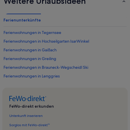
Weitere Urlaubsideen
Ferienunterkünfte
Ferienwohnungen in Tegernsee
Ferienwohnungen in Hochseilgarten IsarWinkel
Ferienwohnungen in Gaißach
Ferienwohnungen in Greiling
Ferienwohnungen in Brauneck-Wegscheidl Ski
Ferienwohnungen in Lenggries
Ferienwohnungen in Ahorn-Sessellift
Ferienwohnungen in Wegscheid
Ferienwohnungen in Arzbach
FeWo-direkt erkunden
Ferienunterkünfte nahe Bahnhof Bad Tölz
Unterkunft inserieren
Ferienwohnungen in Gilgenhöfe
Sorglos mit FeWo-direkt™
Ferienwohnungen in Garland-Sessellift