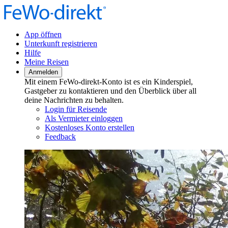
App öffnen
Unterkunft registrieren
Hilfe
Meine Reisen
Anmelden
Mit einem FeWo-direkt-Konto ist es ein Kinderspiel,
Gastgeber zu kontaktieren und den Überblick über all
deine Nachrichten zu behalten.
Login für Reisende
Als Vermieter einloggen
Kostenloses Konto erstellen
Feedback