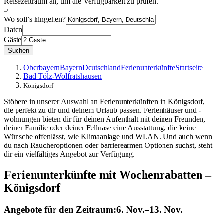
Reisezeitraum an, um die Verfügbarkeit zu prüfen.
Wo soll’s hingehen?
Daten
Gäste
Suchen
Oberbayern
Bayern
Deutschland
Ferienunterkünfte
Startseite
Bad Tölz-Wolfratshausen
Königsdorf
Stöbere in unserer Auswahl an Ferienunterkünften in Königsdorf,
die perfekt zu dir und deinem Urlaub passen. Ferienhäuser und -
wohnungen bieten dir für deinen Aufenthalt mit deinen Freunden,
deiner Familie oder deiner Fellnase eine Ausstattung, die keine
Wünsche offenlässt, wie Klimaanlage und WLAN. Und auch wenn
du nach Raucheroptionen oder barrierearmen Optionen suchst, steht
dir ein vielfältiges Angebot zur Verfügung.
Ferienunterkünfte mit Wochenrabatten –
Königsdorf
Angebote für den Zeitraum:
6. Nov.–13. Nov.