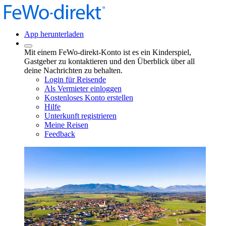
App herunterladen
Mit einem FeWo-direkt-Konto ist es ein Kinderspiel,
Gastgeber zu kontaktieren und den Überblick über all
deine Nachrichten zu behalten.
Login für Reisende
Als Vermieter einloggen
Kostenloses Konto erstellen
Hilfe
Unterkunft registrieren
Meine Reisen
Feedback