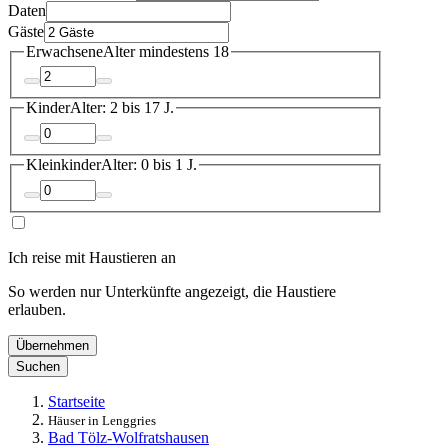
Daten
Gäste
Erwachsene
Alter mindestens 18
Kinder
Alter: 2 bis 17 J.
Kleinkinder
Alter: 0 bis 1 J.
Ich reise mit Haustieren an
So werden nur Unterkünfte angezeigt, die Haustiere
erlauben.
Übernehmen
Suchen
Startseite
Häuser in Lenggries
Bad Tölz-Wolfratshausen