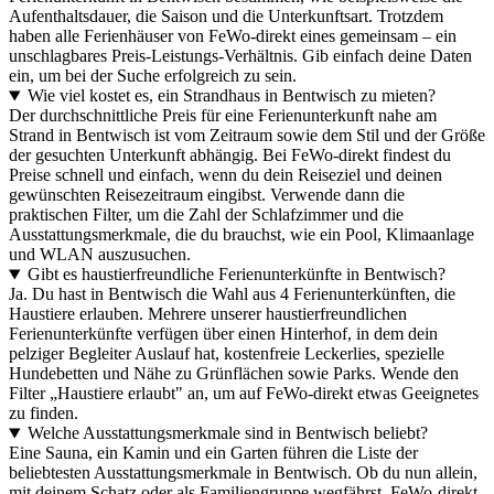
Aufenthaltsdauer, die Saison und die Unterkunftsart. Trotzdem
haben alle Ferienhäuser von FeWo-direkt eines gemeinsam – ein
unschlagbares Preis-Leistungs-Verhältnis. Gib einfach deine Daten
ein, um bei der Suche erfolgreich zu sein.
Wie viel kostet es, ein Strandhaus in Bentwisch zu mieten?
Der durchschnittliche Preis für eine Ferienunterkunft nahe am
Strand in Bentwisch ist vom Zeitraum sowie dem Stil und der Größe
der gesuchten Unterkunft abhängig. Bei FeWo-direkt findest du
Preise schnell und einfach, wenn du dein Reiseziel und deinen
gewünschten Reisezeitraum eingibst. Verwende dann die
praktischen Filter, um die Zahl der Schlafzimmer und die
Ausstattungsmerkmale, die du brauchst, wie ein Pool, Klimaanlage
und WLAN auszusuchen.
Gibt es haustierfreundliche Ferienunterkünfte in Bentwisch?
Ja. Du hast in Bentwisch die Wahl aus 4 Ferienunterkünften, die
Haustiere erlauben. Mehrere unserer haustierfreundlichen
Ferienunterkünfte verfügen über einen Hinterhof, in dem dein
pelziger Begleiter Auslauf hat, kostenfreie Leckerlies, spezielle
Hundebetten und Nähe zu Grünflächen sowie Parks. Wende den
Filter „Haustiere erlaubt" an, um auf FeWo-direkt etwas Geeignetes
zu finden.
Welche Ausstattungsmerkmale sind in Bentwisch beliebt?
Eine Sauna, ein Kamin und ein Garten führen die Liste der
beliebtesten Ausstattungsmerkmale in Bentwisch. Ob du nun allein,
mit deinem Schatz oder als Familiengruppe wegfährst, FeWo-direkt