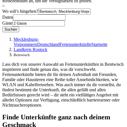
Reisezeitraum an, um die Verfügbarkeit zu prüfen.
Wo soll’s hingehen?
Daten
Gäste
Suchen
Mecklenburg-
Vorpommern
Deutschland
Ferienunterkünfte
Startseite
Landkreis Rostock
Bentwisch
Lass dich von unserer Auswahl an Ferienunterkünften in Bentwisch
inspirieren und finde genau das, was dir vorschwebt.
Ferienunterkünfte bieten dir für deinen Aufenthalt mit Freunden,
Familie oder Haustieren eine Reihe toller Annehmlichkeiten, wie
WLAN und Kabelfernsehen. Was auch immer du dir vorstellst, du
findest bestimmt die Unterkunft, die allen gefällt und allen
Bedürfnissen gerecht wird – dir steht ein vielfältiges Angebot mit
allerlei Optionen zur Verfügung, einschließlich barrierearmer oder
Nichtraucheroptionen.
Finde Unterkünfte ganz nach deinem
Geschmack