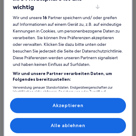
wichtig
Wir und unsere
16
Partner speichern und/ oder greifen
auf Informationen auf einem Gerät zu, z.B. auf eindeutige
Kennungen in Cookies, um personenbezogene Daten zu
verarbeiten. Sie können Ihre Präferenzen akzeptieren
oder verwalten. Klicken Sie dazu bitte unten oder
besuchen Sie jederzeit die Seite der Datenschutzrichtlinie.
Weitere Infos zu Ferienwohnung Wellenklang - Am Rhodode
Weitere I
Diese Präferenzen werden unseren Partnern signalisiert
Ferienwohnung Wellenklang - Am
Ferie
und haben keinen Einfluss auf Surfdaten.
Rhododendronpark -
Platz für 3 Gäste · 1 Schlafzimmer · 1 Badezimmer
Platz für
Wir und unsere Partner verarbeiten Daten, um
sehr
auße
Sehr gut
Auße
Haustierfreundlich
8,0
10
8,0 von 10
10 von 1
Folgendes bereitzustellen:
2 Bewertungen
2 Bew
gut
(2
(2
Graal: Ferienunterkünfte mit
bewertungen)
bewe
Verwendung genauer Standortdaten. Endgeräteeigenschaften zur
Identifikation aktiv abfragen. Speichern von oder Zugriff auf
Informationen auf einem Endgerät. Personalisierte Werbung und
Top-Bewertung
Inhalte, Messung von Werbeleistung und der Performance von Inhalten,
Zielgruppenforschung sowie Entwicklung und Verbesserung von
Akzeptieren
Angeboten.
Weitere Infos zu Ferienwohnung Seeadler 15
Weitere I
Liste der Partner (Lieferanten)
Alle ablehnen