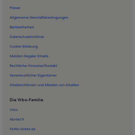
Ferienwohnungen in Hirschburg
Presse
Ferienwohnungen in Ribnitzer Großes Moor
Allgemeine Geschäftsbedingungen
Ferienwohnungen in Ostseebad Dierhagen
Barrierefreiheit
Ferienwohnungen in Strand Dierhagen
Datenschutzrichtlinie
Ferienwohnungen in Neuhaus
Ferienwohnungen in Müritz
Cookie-Erklärung
Ferienwohnungen in Altheide
Melden illegaler Inhalte
Ferienwohnungen in Dierhagen Dorf
Rechtliche Hinweise/Kontakt
Ferienunterkünfte am Meer in Warnemünde
Verantwortlicher Eigentümer
Ferienunterkünfte am See in Warnemünde
Inhaltsrichtlinien und Melden von Inhalten
Ferienunterkünfte in Strandnähe in Warnemünde
Die Vrbo-Familie
Ferienwohnungen und Apartments in Warnemünde
Häuser in Klockenhagen
Vrbo
Ferienwohnungen und Apartments in Klockenhagen
Abritel.fr
Häuser in Blankenhagen
FeWo-direkt.de