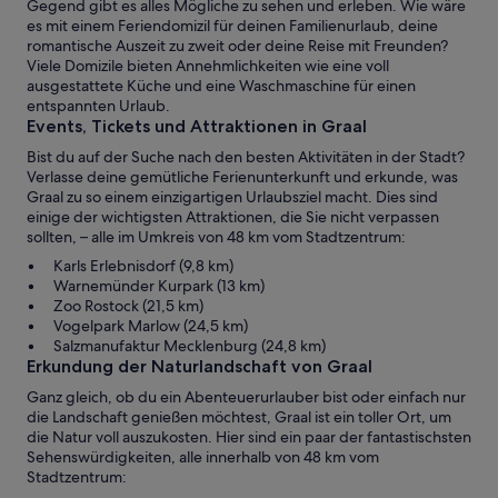
Gegend gibt es alles Mögliche zu sehen und erleben. Wie wäre
es mit einem Feriendomizil für deinen Familienurlaub, deine
romantische Auszeit zu zweit oder deine Reise mit Freunden?
Viele Domizile bieten Annehmlichkeiten wie eine voll
ausgestattete Küche und eine Waschmaschine für einen
entspannten Urlaub.
Events, Tickets und Attraktionen in Graal
Bist du auf der Suche nach den besten Aktivitäten in der Stadt?
Verlasse deine gemütliche Ferienunterkunft und erkunde, was
Graal zu so einem einzigartigen Urlaubsziel macht. Dies sind
einige der wichtigsten Attraktionen, die Sie nicht verpassen
sollten, – alle im Umkreis von 48 km vom Stadtzentrum:
Karls Erlebnisdorf (9,8 km)
Warnemünder Kurpark (13 km)
Zoo Rostock (21,5 km)
Vogelpark Marlow (24,5 km)
Salzmanufaktur Mecklenburg (24,8 km)
Erkundung der Naturlandschaft von Graal
Ganz gleich, ob du ein Abenteuerurlauber bist oder einfach nur
die Landschaft genießen möchtest, Graal ist ein toller Ort, um
die Natur voll auszukosten. Hier sind ein paar der fantastischsten
Sehenswürdigkeiten, alle innerhalb von 48 km vom
Stadtzentrum: