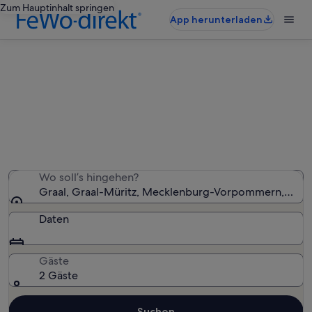
Zum Hauptinhalt springen
App herunterladen
Ferienwohnungen & Ferienhäuser
in Graal
Wir haben 3.261 Ferienunterkünfte gefunden. Bitte gib
deinen Reisezeitraum an, um die Verfügbarkeit zu
prüfen.
Wo soll’s hingehen?
Graal, Graal-Müritz, Mecklenburg-Vorpommern, Deut
Daten
Gäste
2 Gäste
Suchen