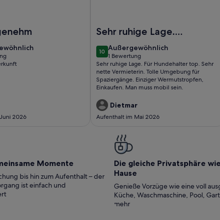
milienhaus für 4 mit Sauna und Whirlpool
 kleine Holzhütte direkt am See
Foto von Gemütliches Ferienhaus mi
genehm
Sehr ruhige Lage.
Für Hundehalter
ewöhnlich
außergewöhnlich
ewöhnlich
Außergewöhnlich
10
top. Sehr nette
10 von 10
ung
1 Bewertung
(1
erkunft
Sehr ruhige Lage. Für Hundehalter top. Sehr
Vermieterin. Tolle
ung)
bewertung)
nette Vermieterin. Tolle Umgebung für
Umgebung für
Spaziergänge. Einziger Wermutstropfen,
Einkaufen. Man muss mobil sein.
Spaziergänge. E..
Dietmar
 Juni 2026
Aufenthalt im Mai 2026
meinsame Momente
Die gleiche Privatsphäre wi
Hause
hung bis hin zum Aufenthalt – der
rgang ist einfach und
Genieße Vorzüge wie eine voll aus
rt
Küche, Waschmaschine, Pool, Gar
mehr