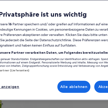
Kalender
 Privatsphäre ist uns wichtig
Derzeit
August 2026
werden
nsere
16
Partner speichern und/ oder greifen auf Informationen auf ein
die
eindeutige Kennungen in Cookies, um personenbezogene Daten zu verarb
Monate
Montag
Dienstag
Mittwoch
Donnerstag
Freitag
Samstag
Sonntag
Montag
Die
Mo
Di
Mi
Do
Fr
Sa
So
Mo
Di
e Präferenzen akzeptieren oder verwalten. Klicken Sie dazu bitte unten
August
ie jederzeit die Seite der Datenschutzrichtlinie. Diese Präferenzen we
2026
ignalisiert und haben keinen Einfluss auf Surfdaten.
und
1
1
2
2
gion
Landkreis Ostprignitz-Ruppin
Rheinsberg
Zechlinerhütte
September
unsere Partner verarbeiten Daten, um Folgendes bereitzustelle
2026
enauer Standortdaten. Endgeräteeigenschaften zur Identifikation aktiv abfragen. Spei
3
4
5
6
7
8
7
8
9
9
 Ferienunterkünften in Zechlinerhütte, die für deinen Urlaub wie gesch
angezeigt.
Informationen auf einem Endgerät. Personalisierte Werbung und Inhalte, Messung von We
all die Annehmlichkeiten, die du dir für deinen Aufenthalt wünschst. Da
ance von Inhalten, Zielgruppenforschung sowie Entwicklung und Verbesserung von Ange
ferenzen suchst, wirst du bei uns bestimmt fündig.
Partner (Lieferanten)
10
11
12
13
14
15
14
15
1
16
17
18
19
20
21
22
21
22
2
23
 anzeigen
Alle ablehnen
Akze
ach deinem Geschmack
24
25
26
27
28
29
28
29
3
30
wohnungen oder Apartments
Suche nach Ferienhütten
Suche nach Landhäu
31