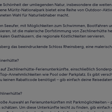
che Schönheit der umliegenden Natur, insbesondere die weiten
ne Müritz-Nationalpark bietet eine Reihe von Outdoor-Aktiv
hneten Wahl für Naturliebhaber macht.
ten Seeufer, mit Möglichkeiten zum Schwimmen, Bootfahren u
ressieren, ist die malerische Dorfstimmung von Zechlinerhütte h
kalen Gasthäusern, die regionale Köstlichkeiten servieren.
insberg das beeindruckende Schloss Rheinsberg, eine maleri
linerhütte?
auf Zechlinerhütte-Ferienunterkünfte, einschließlich Sonderpr
 Top-Annehmlichkeiten wie Pool oder Parkplatz. Es gibt vers
 du keinen Rabattcode benötigst – gib einfach deine Reisedaten
chlinerhütte?
große Auswahl an Ferienunterkünften mit Parkmöglichkeiten – p
schätzen. Um diese Unterkünfte leicht zu finden, gib einfach