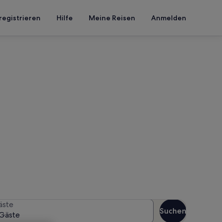
registrieren
Hilfe
Meine Reisen
Anmelden
hlinerhütte
n Reisezeitraum an, um die
äste
Suchen
Gäste