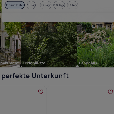
Genaue Daten
± 1 Tag
± 2 Tage
± 3 Tage
± 7 Tage
Apartment
Ferienhütte
Landhaus
e perfekte Unterkunft
grundstück mit Privatstrand am Zootzensee, werden in einem 
ormationen zu Ferienhaus am See, werden in einem neuen Tab
Weitere Informationen zu Ferienhaus