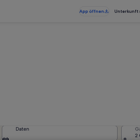
App öffnen
Unterkunft 
ungen & Ferienhäuser in Zec
erkünfte gefunden. Bitte gib deine
Verfügbarkeit zu prüfen.
Daten
G
2 