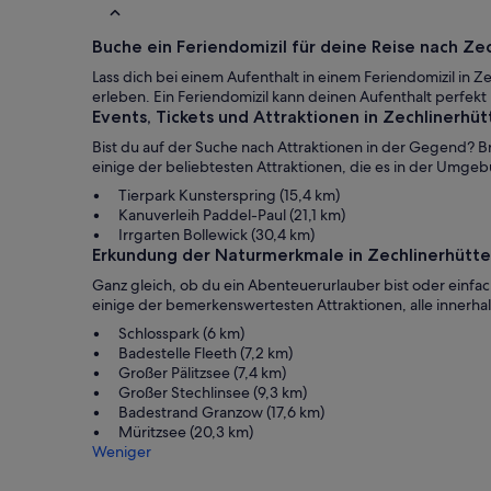
Buche ein Feriendomizil für deine Reise nach Ze
Lass dich bei einem Aufenthalt in einem Feriendomizil i
erleben. Ein Feriendomizil kann deinen Aufenthalt perfek
Events, Tickets und Attraktionen in Zechlinerhüt
Bist du auf der Suche nach Attraktionen in der Gegend? B
einige der beliebtesten Attraktionen, die es in der Umge
Tierpark Kunsterspring (15,4 km)
Kanuverleih Paddel-Paul (21,1 km)
Irrgarten Bollewick (30,4 km)
Erkundung der Naturmerkmale in Zechlinerhütte
Ganz gleich, ob du ein Abenteuerurlauber bist oder einfach 
einige der bemerkenswertesten Attraktionen, alle innerh
Schlosspark (6 km)
Badestelle Fleeth (7,2 km)
Großer Pälitzsee (7,4 km)
Großer Stechlinsee (9,3 km)
Badestrand Granzow (17,6 km)
Müritzsee (20,3 km)
Weniger