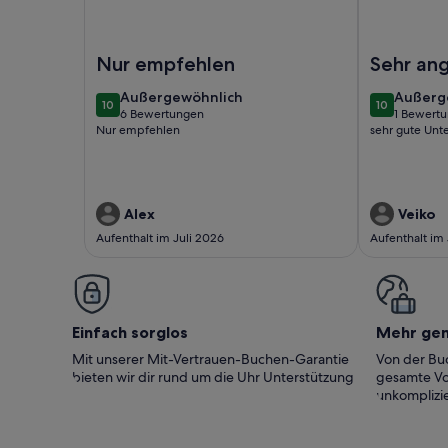
Foto von Seeschwalbe 327 - Das skandinavische Fa
Foto von Die
Nur empfehlen
Sehr an
außergewöhnlich
außerg
Außergewöhnlich
Außerg
10
10
10 von 10
10 von 10
6 Bewertungen
1 Bewert
(6
(1
Nur empfehlen
sehr gute Unt
bewertungen)
bewert
Alex
Veiko
Aufenthalt im Juli 2026
Aufenthalt im
Einfach sorglos
Mehr ge
Mit unserer Mit-Vertrauen-Buchen-Garantie
Von der Buc
bieten wir dir rund um die Uhr Unterstützung
gesamte Vo
unkomplizie