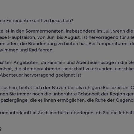
eine Ferienunterkunft zu besuchen?
ütte ist in den Sommermonaten, insbesondere im Juli, wenn di
se Hauptsaison, von Juni bis August, ist hervorragend für all
ießen, die Brandenburg zu bieten hat. Bei Temperaturen, die
hwimmen und Rad fahren.
ebhaften Angeboten, da Familien und Abenteuerlustige in die
enheit, die atemberaubende Landschaft zu erkunden, einschlie
 Abenteuer hervorragend geeignet ist.
n suchen, bietet sich der November als ruhigere Reisezeit a
nnen Sie immer noch die unberührte Schönheit der Region geni
e Spaziergänge, die es Ihnen ermöglichen, die Ruhe der Geg
 Ferienunterkunft in Zechlinerhütte überlegen, ob Sie die lebh
?