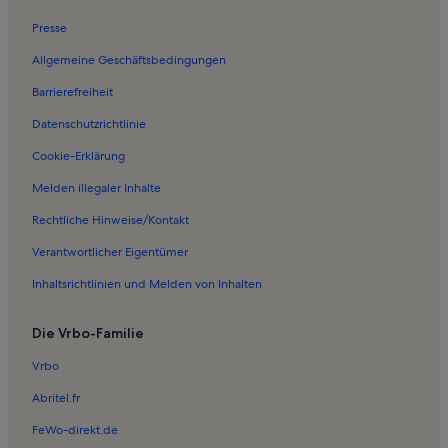
Ferienwohnungen in Annenwalde
Presse
Ferienwohnungen in Wurlgrund
Allgemeine Geschäftsbedingungen
Ferienwohnungen in Dagow
Barrierefreiheit
Ferienwohnungen in Großer Stechlinsee
Datenschutzrichtlinie
Ferienwohnungen in Burow
Ferienwohnungen in Steinförde
Cookie-Erklärung
Ferienwohnungen in Himmelpfort
Melden illegaler Inhalte
Ferienunterkünfte nahe Dannenwalde
Rechtliche Hinweise/Kontakt
Ferienwohnungen in Boltenhof
Verantwortlicher Eigentümer
Ferienwohnungen in Densow
Inhaltsrichtlinien und Melden von Inhalten
Ferienunterkünfte für Familien in Sonnenberg
Die Vrbo-Familie
Ferienwohnungen und Apartments in Retzow
Häuser in Boitzenburger Land
Vrbo
Häuser in Boitzenburger Land
Abritel.fr
Ferienunterkünfte für Familien in Neuglobsow
FeWo-direkt.de