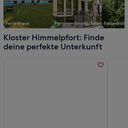
Ferienhaus
Ferienwohnung/Apartment
Ferienhütt
Kloster Himmelpfort: Finde
deine perfekte Unterkunft
Weitere Infos zu Am Pälitzsee by Interhome
Weitere I