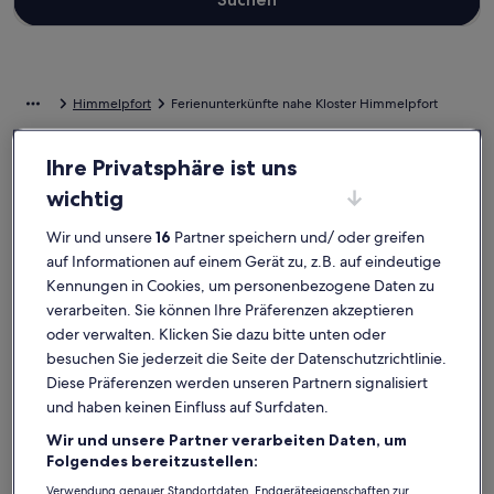
Himmelpfort
Ferienunterkünfte nahe Kloster Himmelpfort
Entdecke unsere Auswahl an Ferienunterkünften nahe Kloster
Ihre Privatsphäre ist uns
Himmelpfort, die die ideale Ausgangsbasis für deine Ausflüge sind.
wichtig
Egal, ob du mit Freunden, Familie oder nur mit deinem Vierbeiner
unterwegs bist, Ferienunterkünfte bieten dir die Ausstattung, auf
Wir und unsere
16
Partner speichern und/ oder greifen
die du Wert legst. Darunter zum Beispiel Parkmöglichkeiten und ein
auf Informationen auf einem Gerät zu, z.B. auf eindeutige
Kamin. Was auch immer du dir vorstellst, du findest bestimmt genau
die Art von Unterkunft, die all deine Bedürfnisse erfüllt – das
Kennungen in Cookies, um personenbezogene Daten zu
Angebot bei uns ist vielfältig und umfasst Optionen, die geeignet
verarbeiten. Sie können Ihre Präferenzen akzeptieren
für Nichtraucher sind oder über barrierarme Ausstattung verfügen.
oder verwalten. Klicken Sie dazu bitte unten oder
besuchen Sie jederzeit die Seite der Datenschutzrichtlinie.
Ferienunterkünfte mit Wochenrabatten –
Diese Präferenzen werden unseren Partnern signalisiert
und haben keinen Einfluss auf Surfdaten.
Kloster Himmelpfort
Wir und unsere Partner verarbeiten Daten, um
Angebote für den Zeitraum:
6. Nov.–13. Nov.
Folgendes bereitzustellen:
Bildergalerie
Luxus-Hausboot mit vielen Extras inklusive
Bilderga
Gemütlich
Verwendung genauer Standortdaten. Endgeräteeigenschaften zur