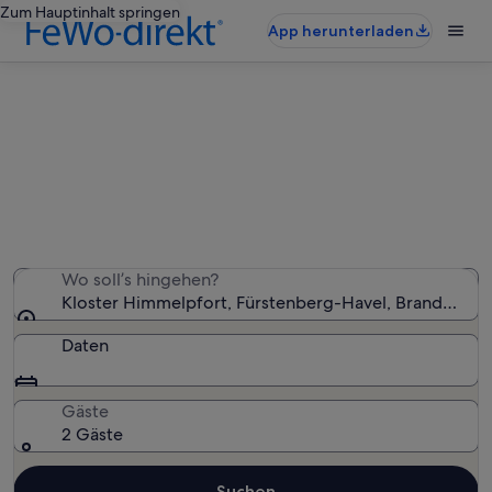
Zum Hauptinhalt springen
App herunterladen
Ferienunterkünfte nahe Kloster
Himmelpfort
Wir haben 1.213 Ferienunterkünfte gefunden. Bitte gib
deinen Reisezeitraum an, um die Verfügbarkeit zu
prüfen.
Wo soll’s hingehen?
Kloster Himmelpfort, Fürstenberg-Havel, Brandenbur
Daten
Gäste
2 Gäste
Suchen