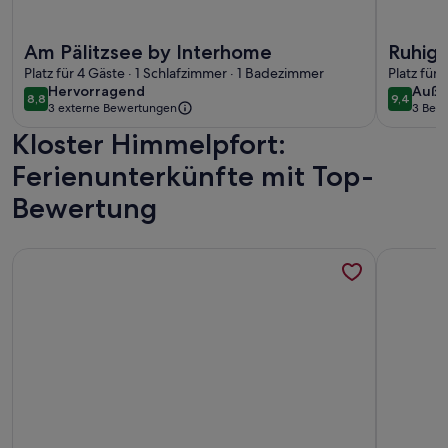
Weitere Infos zu Am Pälitzsee by Interhome
Weitere I
Am Pälitzsee by Interhome
Ruhige
Platz für 4 Gäste · 1 Schlafzimmer · 1 Badezimmer
Ferien
Platz für
hervorragend
auße
Hervorragend
Auße
Himme
8,8
9,4
8,8 von 10
9,4 von 
3 externe Bewertungen
3 Bew
(3
Kloster Himmelpfort:
bewe
Ferienunterkünfte mit Top-
Bewertung
Weitere Infos zu Die kleine Holzhütte direkt am See
Weitere 