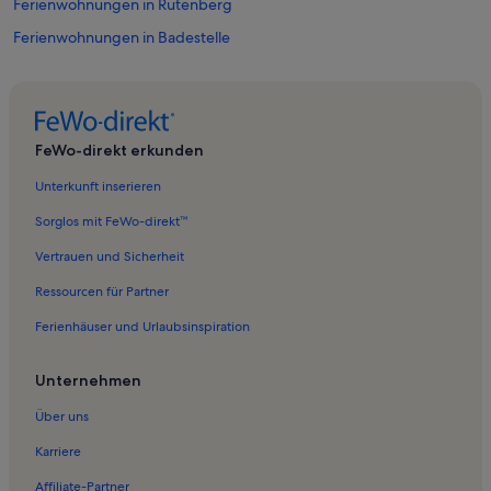
Ferienwohnungen in Rutenberg
Ferienwohnungen in Badestelle
Ferienwohnungen in Beutel
Ferienwohnungen in Menz
Ferienwohnungen in Zernikow
FeWo-direkt erkunden
Ferienwohnungen in Tornow
Unterkunft inserieren
Ferienwohnungen in Pian
Sorglos mit FeWo-direkt™
Ferienwohnungen in Badestelle Haussee
Vertrauen und Sicherheit
Ferienwohnungen in Hohenlychen
Ressourcen für Partner
Ferienwohnungen in Gedenkstätte Ravensbrück
Ferienhäuser und Urlaubsinspiration
Ferienwohnungen in Küstrinchen
Ferienwohnungen in Dannenwalde
Unternehmen
Ferienwohnungen in Marienthal
Über uns
Ferienwohnungen in Fürstenberg-Havel
Karriere
Ferienwohnungen in Gandenitz
Affiliate-Partner