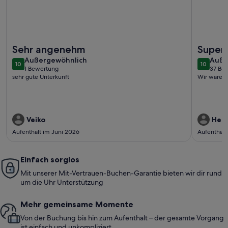
Weitere Infos zu Die kleine Holzhütte direkt am See
Weitere 
Sehr angenehm
Super 
außergewöhnlich
auße
Außergewöhnlich
Auße
10
10
10 von 10
10 von 1
1 Bewertung
37 Be
(1
(37
sehr gute Unterkunft
Wir waren
bewertung)
bewe
Veiko
Herm
Aufenthalt im Juni 2026
Aufenthalt
Einfach sorglos
Mit unserer Mit-Vertrauen-Buchen-Garantie bieten wir dir rund
um die Uhr Unterstützung
Mehr gemeinsame Momente
Von der Buchung bis hin zum Aufenthalt – der gesamte Vorgang
ist einfach und unkompliziert