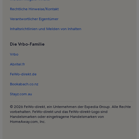
Ferienwohnungen in Eisbach Surfen
Rechtliche Hinweise/Kontakt
Ferienwohnungen in Bayerisches Nationalmuseum
Verantwortlicher Eigentümer
Pensionen in München
Inhaltsrichtlinien und Melden von Inhalten
Ferienunterkünfte mit Pool in München
Ferienwohnungen und Apartments in München
Die Vrbo-Familie
Ferienwohnungen und Apartments in Taufkirchen
Vrbo
Ferienwohnungen und Apartments in Gräfelfing
Abritel.fr
Häuser in Unterhaching
FeWo-direkt.de
Ferienwohnungen und Apartments in Unterhaching
Bookabach.co.nz
Häuser in Dream-Bowl Palace
Stayz.com.au
Bauernhöfe in Oberbayern
Ferienunterkünfte in den Bergen in Oberbayern
© 2026 FeWo-direkt, ein Unternehmen der Expedia Group. Alle Rechte
vorbehalten. FeWo-direkt und das FeWo-direkt-Logo sind
Chalets in Oberbayern
Handelsmarken oder eingetragene Handelsmarken von
HomeAway.com, Inc.
Hotels in Oberbayern
Häuser in Oberbayern