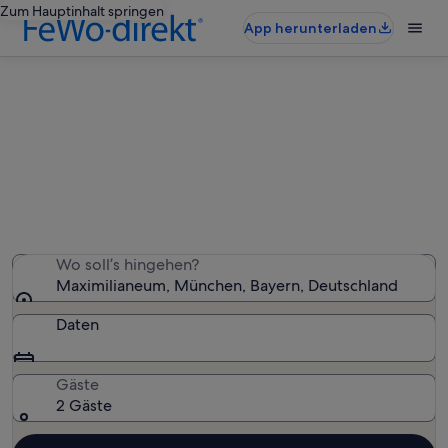
Zum Hauptinhalt springen
App herunterladen
Ferienunterkünfte nahe
Maximilianeum
Wir haben 613 Ferienunterkünfte gefunden. Bitte gib
deinen Reisezeitraum an, um die Verfügbarkeit zu
prüfen.
Wo soll’s hingehen?
Maximilianeum, München, Bayern, Deutschland
Daten
Gäste
2 Gäste