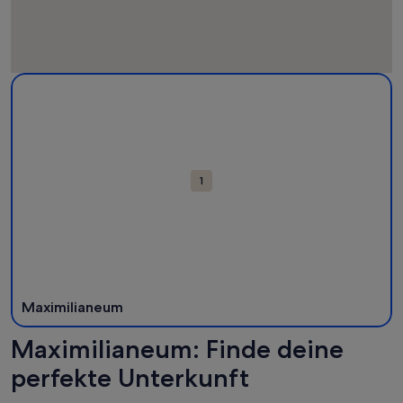
Karte
Weitere Informationen zu Maximilianeum. Wird in einem neu
mit
Attraktionen
1
Maximilianeum
Maximilianeum: Finde deine
perfekte Unterkunft