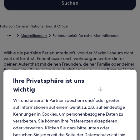
Suchen
Foto von German National Tourist Office
Maximilianeum
Ferienunterkünfte nahe Maximilianeum
Wähle die perfekte Ferienunterkunft, von der Maximilianeum nicht
weit entfernt ist. Ferienhäuser und -wohnungen bieten dir für
deinen Aufenthalt mit deinen Freunden, deiner Familie oder deiner
Fellnase eine Reihe toller Annehmlichkeiten, wie zum Beispiel WLAN
sowie eine Waschmaschine und einen Trockner. Und auch wenn du
Ihre Privatsphäre ist uns
nach Raucheroptionen oder barrierearmen Optionen suchst, wirst
du das finden, was dir vorschwebt.
wichtig
Wir und unsere
16
Partner speichern und/ oder greifen
Ferienunterkünfte mit Wochenrabatten –
auf Informationen auf einem Gerät zu, z.B. auf eindeutige
Maximilianeum
Kennungen in Cookies, um personenbezogene Daten zu
Angebote für den Zeitraum:
6. Nov.–13. Nov.
verarbeiten. Sie können Ihre Präferenzen akzeptieren
oder verwalten. Klicken Sie dazu bitte unten oder
Bildergalerie
Schwimmen im See (fünf Min.), sofort wie zu hause fühlen
Bilderga
Wohnen im
besuchen Sie jederzeit die Seite der Datenschutzrichtlinie.
Außergewöhnlich
Außerg
10
(24 Bewertungen)
10