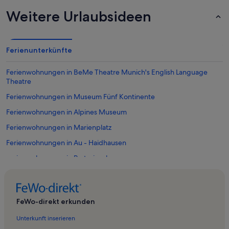
Weitere Urlaubsideen
Ferienunterkünfte
Ferienwohnungen in BeMe Theatre Munich's English Language
Theatre
Ferienwohnungen in Museum Fünf Kontinente
Ferienwohnungen in Alpines Museum
Ferienwohnungen in Marienplatz
Ferienwohnungen in Au - Haidhausen
Ferienwohnungen in Praterinsel
Ferienwohnungen in Museum Villa Stuck
Ferienwohnungen in Haidhausen Süd
FeWo-direkt erkunden
Ferienwohnungen in Oberbayern
Unterkunft inserieren
Ferienwohnungen in Deutsches Museum