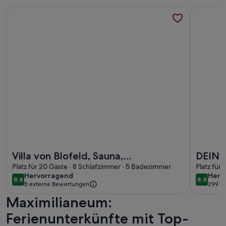
Weitere Infos zu Villa von Blofeld, Sauna, Megawannen, Salon
Weitere I
Weitere Infos zu Villa von Blofeld, Sauna, Megawannen, Salon
Weitere I
Villa von Blofeld, Sauna,
DEIN 
Megawannen, Salon, Bibliothek,
Platz für 20 Gäste · 8 Schlafzimmer · 5 Badezimmer
Platz für 
hervorragend
herv
Hervorragend
Herv
Park, Bar, Pool
8,8
8,8
8,8 von 10
8,8 von 
5 externe Bewertungen
299 B
(299
Maximilianeum:
bewe
Ferienunterkünfte mit Top-