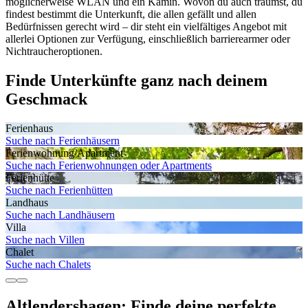
möglicherweise WLAN und ein Kamin. Wovon du auch träumst, du
findest bestimmt die Unterkunft, die allen gefällt und allen
Bedürfnissen gerecht wird – dir steht ein vielfältiges Angebot mit
allerlei Optionen zur Verfügung, einschließlich barrierearmer oder
Nichtraucheroptionen.
Finde Unterkünfte ganz nach deinem
Geschmack
Ferienhaus
Suche nach Ferienhäusern
Ferienwohnung/Apartment
Suche nach Ferienwohnungen oder Apartments
Ferienhütte
Suche nach Ferienhütten
Landhaus
Suche nach Landhäusern
Villa
Suche nach Villen
Chalet
Suche nach Chalets
Altlendershagen: Finde deine perfekte