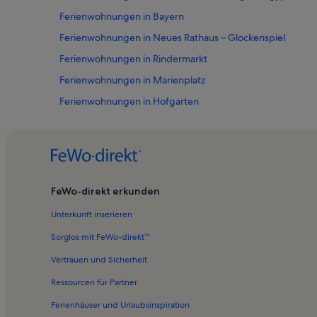
Ferienwohnungen in Bayern
Ferienwohnungen in Neues Rathaus – Glockenspiel
Ferienwohnungen in Rindermarkt
Ferienwohnungen in Marienplatz
Ferienwohnungen in Hofgarten
Ferienwohnungen in Cuvilliés-Theater
Ferienwohnungen in Peterskirche
Ferienwohnungen in Kirche St. Michael
Ferienwohnungen in Deutsches Jagd- und Fischereimus
FeWo-direkt erkunden
Ferienwohnungen in Oberbayern
Unterkunft inserieren
Ferienwohnungen in Odeonsplatz
Sorglos mit FeWo-direkt™
Ferienwohnungen in Graggenau
Vertrauen und Sicherheit
Ferienwohnungen in Grottenhof
Ressourcen für Partner
Ferienwohnungen in Residenz
Ferienhäuser und Urlaubsinspiration
Ferienwohnungen und Apartments in Ottobrunn