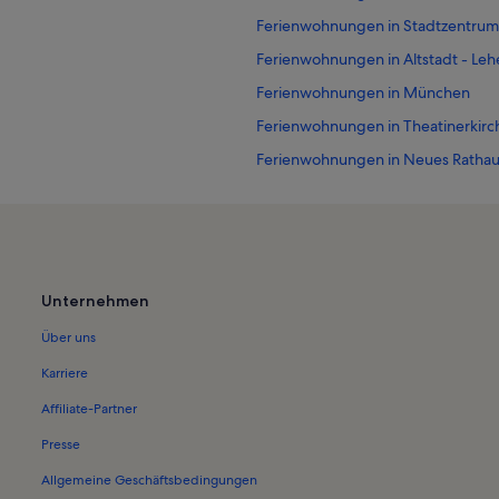
Ferienwohnungen in Stadtzentru
Ferienwohnungen in Altstadt - Leh
Ferienwohnungen in München
Ferienwohnungen in Theatinerkirc
Ferienwohnungen in Neues Rathau
Ferienwohnungen in Frauenkirche
Ferienwohnungen in Residenzthea
Ferienwohnungen in Bayerische St
eum
Ferienwohnungen in Hofkapelle
Unternehmen
Ferienwohnungen in Kreuzviertel
Über uns
Ferienwohnungen in Leuchtenberg
Karriere
Ferienwohnungen in Hofbräuhaus
Affiliate-Partner
Ferienwohnungen in Siemens-Zent
Presse
Häuser in Ottobrunn
Allgemeine Geschäftsbedingungen
Longstay in Ottobrunn