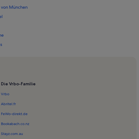
m von München
el
he
s
ter
aatsoper
Die Vrbo-Familie
Vrbo
-Palais
Abritel.fr
FeWo-direkt.de
rale
Bookabach.co.nz
Stayz.com.au