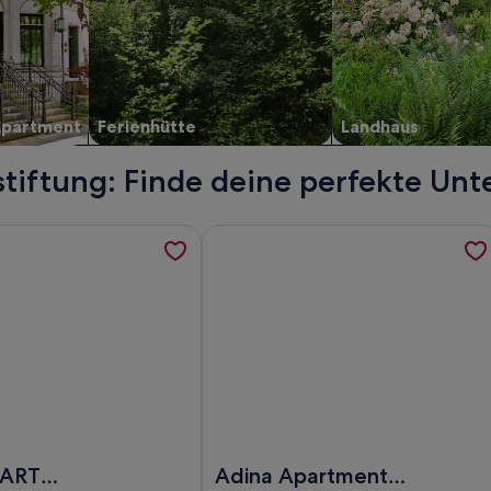
Apartment
Ferienhütte
Landhaus
tiftung: Finde deine perfekte Unt
, Megawannen, Salon, Bibliothek, Park, Bar, Pool, werden in 
ormationen zu DEIN APART München, werden in einem neuen 
Weitere Informationen zu Adina Ap
on, Bibliothek, Park, Bar, Pool
EIN APART München
Foto von Adina Apartment Hotel Mu
PART
Adina Apartment