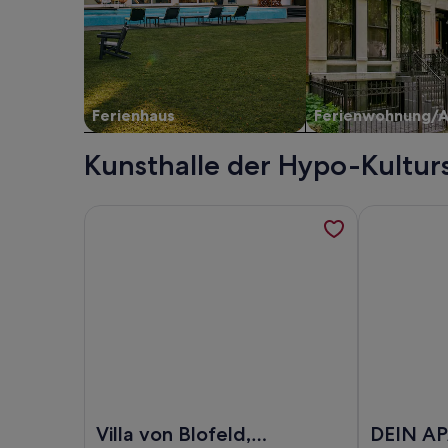
Ferienhaus
Ferienwohnung/
Kunsthalle der Hypo-Kulturs
Weitere Informationen zu Villa von Blofeld, Sauna
Weitere Inf
Foto von Villa von Blofeld, Sauna, Megawannen, Sal
Foto von D
Villa von Blofeld,
DEIN A