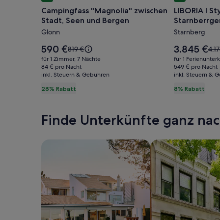
für
für
Campingfass "Magnolia" zwischen
LIBORIA I St
Campingfass
LIBORIA
Stadt, Seen und Bergen
Starnberrge
"Magnolia"
I
Glonn
Starnberg
zwischen
Stylisches
Stadt,
Haus
Der
Der
590 €
3.845 €
Der
Der
819 €
4.1
Seen
Preis
5min
Preis
alte
alte
für 1 Zimmer, 7 Nächte
für 1 Ferienunter
beträgt
beträgt
Preis
Prei
und
84 € pro Nacht
vom
549 € pro Nacht
590 €.
3.845 €.
inkl. Steuern & Gebühren
war
inkl. Steuern & 
war
Bergen
Starnberr
819 €,
4.17
28% Rabatt
8% Rabatt
See
siehe
sie
weitere
wei
Informationen
Inf
Finde Unterkünfte ganz n
zum
zu
Standardpreis.
Sta
Suche nach Ferienhäusern
Suche nach Ferien