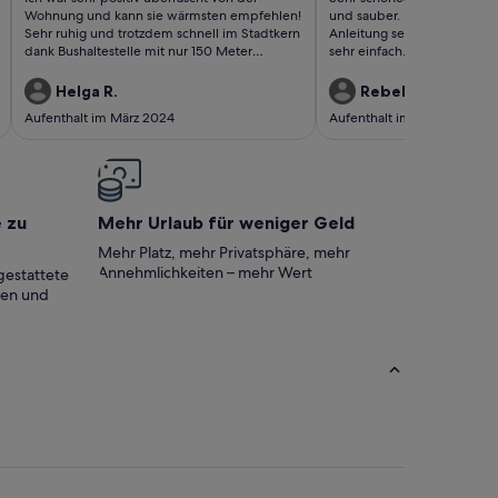
bewertungen)
bewertungen)
Wohnung und kann sie wärmsten empfehlen!
und sauber. Der Check-in w
Sehr ruhig und trotzdem schnell im Stadtkern
Anleitung sehr detailliert 
dank Bushaltestelle mit nur 150 Meter
sehr einfach. U-Bahn Statio
Entfernung. Gerne wieder 👍😊
mit sehr gutem Anschluss. Z
Restaurants und Einkaufsmög
Helga R.
Rebekka M.
direkter Nähe. Sehr netter d
Aufenthalt im März 2024
Aufenthalt im Feb. 2024
zum Vermieter möglich
e zu
Mehr Urlaub für weniger Geld
Mehr Platz, mehr Privatsphäre, mehr
Annehmlichkeiten – mehr Wert
gestattete
ten und