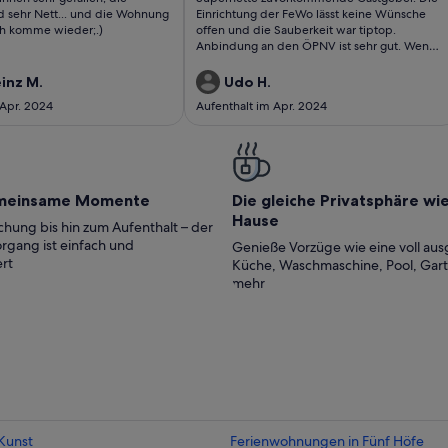
ungen)
bewertungen)
d sehr Nett... und die Wohnung
Einrichtung der FeWo lässt keine Wünsche
ich komme wieder;.)
offen und die Sauberkeit war tiptop.
Anbindung an den ÖPNV ist sehr gut. Wenn
wir nochmals nach München kommen sollten
wäre das unsere erste Adresse 👍
einz M.
Udo H.
 Apr. 2024
Aufenthalt im Apr. 2024
meinsame Momente
Die gleiche Privatsphäre wi
Hause
hung bis hin zum Aufenthalt – der
rgang ist einfach und
Genieße Vorzüge wie eine voll aus
rt
Küche, Waschmaschine, Pool, Gar
mehr
Kunst
Ferienwohnungen in Fünf Höfe