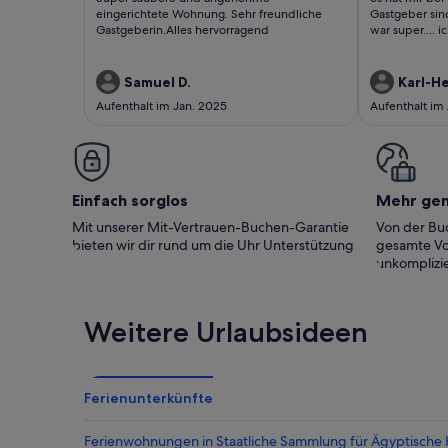
bewertungen)
bewert
eingerichtete Wohnung. Sehr freundliche
Gastgeber sin
Gastgeberin.Alles hervorragend
war super.... 
Samuel D.
Karl-H
Aufenthalt im Jan. 2025
Aufenthalt im
Einfach sorglos
Mehr ge
Mit unserer Mit-Vertrauen-Buchen-Garantie
Von der Buc
bieten wir dir rund um die Uhr Unterstützung
gesamte Vo
unkomplizie
Weitere Urlaubsideen
Ferienunterkünfte
Ferienwohnungen in Staatliche Sammlung für Ägyptische 