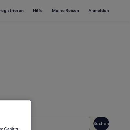
registrieren
Hilfe
Meine Reisen
Anmelden
-Kulturstiftung
n Reisezeitraum an, um die
äste
Suchen
Gäste
em Gerät zu,