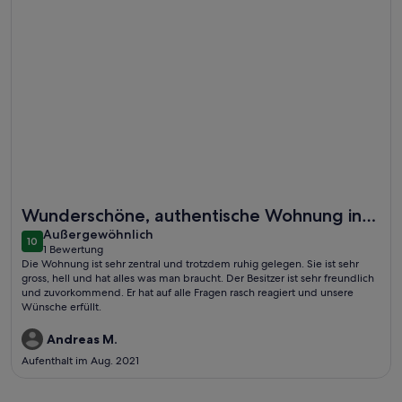
Weitere Infos zu Im Herzen von Kopenhagen
Wunderschöne, authentische Wohnung in
außergewöhnlich
Kopenhagen
Außergewöhnlich
10
10 von 10
1 Bewertung
(1
Die Wohnung ist sehr zentral und trotzdem ruhig gelegen. Sie ist sehr
bewertung)
gross, hell und hat alles was man braucht. Der Besitzer ist sehr freundlich
und zuvorkommend. Er hat auf alle Fragen rasch reagiert und unsere
Wünsche erfüllt.
Andreas M.
Aufenthalt im Aug. 2021