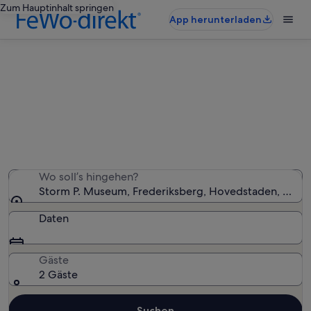
Zum Hauptinhalt springen
App herunterladen
Ferienunterkünfte nahe Storm P.
Museum
Wir haben 907 Ferienunterkünfte gefunden. Bitte gib
deinen Reisezeitraum an, um die Verfügbarkeit zu
prüfen.
Wo soll’s hingehen?
Storm P. Museum, Frederiksberg, Hovedstaden, Däne
Daten
Gäste
2 Gäste
Suchen