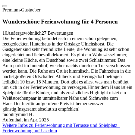
Premium-Gastgeber
Wunderschöne Ferienwohnung für 4 Personen
10
Außergewöhnlich
27 Bewertungen
Die Ferienwohnung befindet sich in einem schön gelegenen,
reetgedeckten Hinterhaus in der Ortslage Ulrichshorst. Die
Gastgeber sind sehr freundliche Leute, die Wohnung ist sehr schön
eingerichtet und liebevoll dekoriert. Es gibt ein Wohn-/esszimmer,
eine kleine Küche, ein Duschbad sowie zwei Schlafzimmer. Das
Auto parkt im Innenhof, welcher nachts durch ein Tor verschlossen
werden kann. Die Ruhe am Ort ist himmlisch. Die Fahrzeiten in die
nächstgrößeren Ortschaften Ahlbeck und Heringsdorf betragen
lediglich 10 bzw. 15 Minuten. Dort gibt es alles, was man benötigt,
um sich in der Ferienwohnung zu versorgen.Hinter dem Haus ist ein
Spielplatz für die Kinder, und als zusätzliches Highlight nistet ein
Weißstorchenpaar in unmittelbarer Nähe und Sichtweite zum
Haus.Der hierfür aufgerufene Preis ist bemerkenswert
günstig.Insgesamt absolut zu empfehlen!
mobilitymind H.
Aufenthalt im Apr. 2025
Weitere Infos zu Ferienwohnung mit Terrasse und Spielplatz -
Ferienwohnung auf Usedom