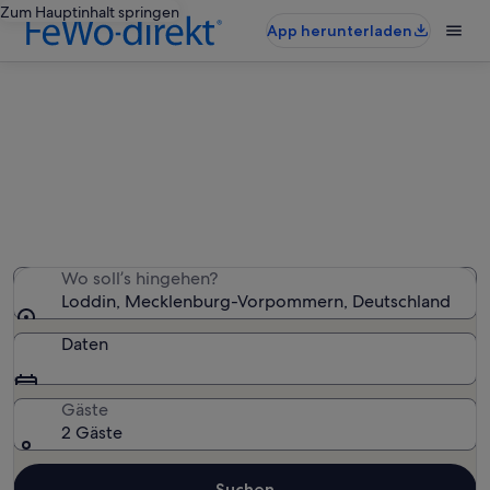
Zum Hauptinhalt springen
App herunterladen
Loddin: Ferienwohnungen und
Apartments
Wir haben 6.491 Ferienwohnungen und Apartments
gefunden – gib deinen Reisezeitraum ein, um die
Verfügbarkeit zu prüfen
Wo soll’s hingehen?
Loddin, Mecklenburg-Vorpommern, Deutschland
Daten
Gäste
2 Gäste
Suchen