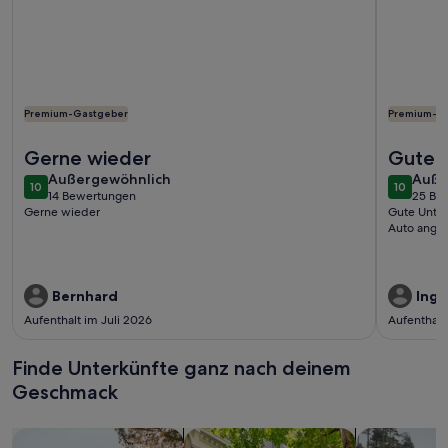
Premium-Gastgeber
Premium-G
Weitere Infos zu Modernes Strand-Appartement mit Balkon
Weitere I
Gerne wieder
Gute U
außergewöhnlich
auße
Außergewöhnlich
gelege
Auße
10
10
10 von 10
10 von 1
14 Bewertungen
25 Be
angew
(14
(25
Gerne wieder
Gute Unter
bewertungen)
bewe
Auto ange
Bernhard
Inge
Aufenthalt im Juli 2026
Aufenthalt
Finde Unterkünfte ganz nach deinem
Geschmack
Suche nach Ferienhäusern
Suche nach Ferienwohnungen oder 
Suche nach 