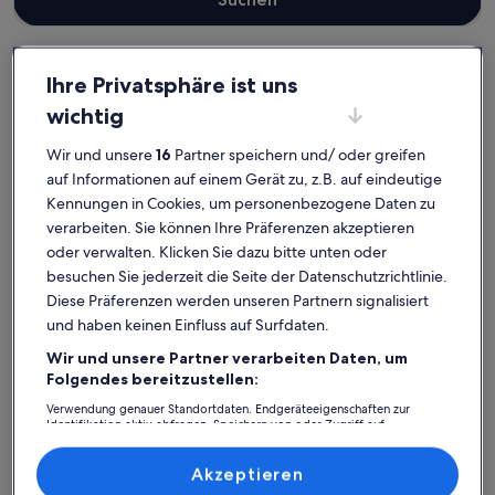
Ihre Privatsphäre ist uns
Landkreis Vorpommern-Greifswald
wichtig
Ferienwohnungen und Apartments in Loddin
Loddin: Entdecke
Wir und unsere
16
Partner speichern und/ oder greifen
auf Informationen auf einem Gerät zu, z.B. auf eindeutige
Ferienwohnungen und
Kennungen in Cookies, um personenbezogene Daten zu
Apartments
verarbeiten. Sie können Ihre Präferenzen akzeptieren
oder verwalten. Klicken Sie dazu bitte unten oder
besuchen Sie jederzeit die Seite der Datenschutzrichtlinie.
Weitere Infos zu Zwei-Raum-Ferienwohnung in Strandnähe
Weitere I
Diese Präferenzen werden unseren Partnern signalisiert
und haben keinen Einfluss auf Surfdaten.
Wir und unsere Partner verarbeiten Daten, um
Folgendes bereitzustellen:
Verwendung genauer Standortdaten. Endgeräteeigenschaften zur
Identifikation aktiv abfragen. Speichern von oder Zugriff auf
Informationen auf einem Endgerät. Personalisierte Werbung und
Inhalte, Messung von Werbeleistung und der Performance von Inhalten,
Zielgruppenforschung sowie Entwicklung und Verbesserung von
Akzeptieren
Angeboten.