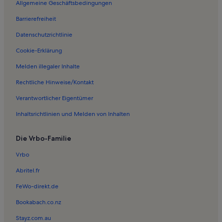
Allgemeine Geschäftsbedingungen
Ferienwohnungen in Heringsdorf
Barrierefreiheit
Ferienwohnungen in Tauchgondel
Datenschutzrichtlinie
Ferienwohnungen in Yachthafen Zinnowitz
Ferienwohnungen in Neuendorf
Cookie-Erklärung
Ferienwohnungen in Neppermin
Melden illegaler Inhalte
Ferienwohnungen in Pudagla
Rechtliche Hinweise/Kontakt
Ferienwohnungen in Neu Sallenthin
Verantwortlicher Eigentümer
Ferienwohnungen in Seebad Bansin
Inhaltsrichtlinien und Melden von Inhalten
Ferienwohnungen in Zinnowitz
Die Vrbo-Familie
Ferienwohnungen in Benz
Ferienwohnungen in Seebrücke Heringsdorf
Vrbo
Ferienwohnungen in Karlshagen
Abritel.fr
Ferienwohnungen in Kölpinsee
FeWo-direkt.de
Ferienwohnungen in Seebad Ahlbeck
Bookabach.co.nz
Ferienwohnungen in Strand von Bansin
Stayz.com.au