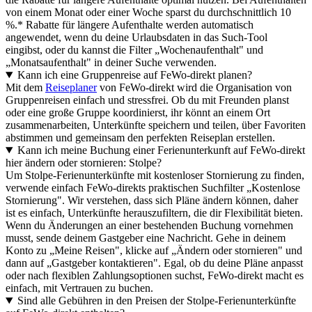
von einem Monat oder einer Woche sparst du durchschnittlich 10
%.* Rabatte für längere Aufenthalte werden automatisch
angewendet, wenn du deine Urlaubsdaten in das Such-Tool
eingibst, oder du kannst die Filter „Wochenaufenthalt" und
„Monatsaufenthalt" in deiner Suche verwenden.
Kann ich eine Gruppenreise auf FeWo-direkt planen?
Mit dem
Reiseplaner
von FeWo-direkt wird die Organisation von
Gruppenreisen einfach und stressfrei. Ob du mit Freunden planst
oder eine große Gruppe koordinierst, ihr könnt an einem Ort
zusammenarbeiten, Unterkünfte speichern und teilen, über Favoriten
abstimmen und gemeinsam den perfekten Reiseplan erstellen.
Kann ich meine Buchung einer Ferienunterkunft auf FeWo-direkt
hier ändern oder stornieren: Stolpe?
Um Stolpe-Ferienunterkünfte mit kostenloser Stornierung zu finden,
verwende einfach FeWo-direkts praktischen Suchfilter „Kostenlose
Stornierung". Wir verstehen, dass sich Pläne ändern können, daher
ist es einfach, Unterkünfte herauszufiltern, die dir Flexibilität bieten.
Wenn du Änderungen an einer bestehenden Buchung vornehmen
musst, sende deinem Gastgeber eine Nachricht. Gehe in deinem
Konto zu „Meine Reisen", klicke auf „Ändern oder stornieren" und
dann auf „Gastgeber kontaktieren". Egal, ob du deine Pläne anpasst
oder nach flexiblen Zahlungsoptionen suchst, FeWo-direkt macht es
einfach, mit Vertrauen zu buchen.
Sind alle Gebühren in den Preisen der Stolpe-Ferienunterkünfte