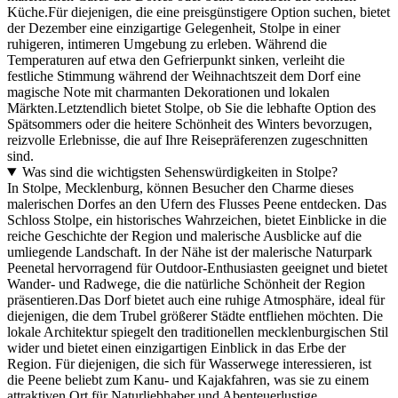
Küche.Für diejenigen, die eine preisgünstigere Option suchen, bietet
der Dezember eine einzigartige Gelegenheit, Stolpe in einer
ruhigeren, intimeren Umgebung zu erleben. Während die
Temperaturen auf etwa den Gefrierpunkt sinken, verleiht die
festliche Stimmung während der Weihnachtszeit dem Dorf eine
magische Note mit charmanten Dekorationen und lokalen
Märkten.Letztendlich bietet Stolpe, ob Sie die lebhafte Option des
Spätsommers oder die heitere Schönheit des Winters bevorzugen,
reizvolle Erlebnisse, die auf Ihre Reisepräferenzen zugeschnitten
sind.
Was sind die wichtigsten Sehenswürdigkeiten in Stolpe?
In Stolpe, Mecklenburg, können Besucher den Charme dieses
malerischen Dorfes an den Ufern des Flusses Peene entdecken. Das
Schloss Stolpe, ein historisches Wahrzeichen, bietet Einblicke in die
reiche Geschichte der Region und malerische Ausblicke auf die
umliegende Landschaft. In der Nähe ist der malerische Naturpark
Peenetal hervorragend für Outdoor-Enthusiasten geeignet und bietet
Wander- und Radwege, die die natürliche Schönheit der Region
präsentieren.Das Dorf bietet auch eine ruhige Atmosphäre, ideal für
diejenigen, die dem Trubel größerer Städte entfliehen möchten. Die
lokale Architektur spiegelt den traditionellen mecklenburgischen Stil
wider und bietet einen einzigartigen Einblick in das Erbe der
Region. Für diejenigen, die sich für Wasserwege interessieren, ist
die Peene beliebt zum Kanu- und Kajakfahren, was sie zu einem
attraktiven Ort für Naturliebhaber und Abenteuerlustige