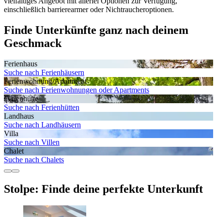
vielfältiges Angebot mit allerlei Optionen zur Verfügung,
einschließlich barrierearmer oder Nichtraucheroptionen.
Finde Unterkünfte ganz nach deinem
Geschmack
Ferienhaus
Suche nach Ferienhäusern
Ferienwohnung/Apartment
Suche nach Ferienwohnungen oder Apartments
Ferienhütte
Suche nach Ferienhütten
Landhaus
Suche nach Landhäusern
Villa
Suche nach Villen
Chalet
Suche nach Chalets
Stolpe: Finde deine perfekte Unterkunft