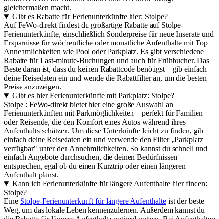
gleichermaßen macht.
Gibt es Rabatte für Ferienunterkünfte hier: Stolpe?
Auf FeWo-direkt findest du großartige Rabatte auf Stolpe-
Ferienunterkünfte, einschließlich Sonderpreise für neue Inserate und
Ersparnisse für wöchentliche oder monatliche Aufenthalte mit Top-
Annehmlichkeiten wie Pool oder Parkplatz. Es gibt verschiedene
Rabatte für Last-minute-Buchungen und auch für Frühbucher. Das
Beste daran ist, dass du keinen Rabattcode benötigst – gib einfach
deine Reisedaten ein und wende die Rabattfilter an, um die besten
Preise anzuzeigen.
Gibt es hier Ferienunterkünfte mit Parkplatz: Stolpe?
Stolpe : FeWo-direkt bietet hier eine große Auswahl an
Ferienunterkünften mit Parkmöglichkeiten – perfekt für Familien
oder Reisende, die den Komfort eines Autos während ihres
Aufenthalts schätzen. Um diese Unterkünfte leicht zu finden, gib
einfach deine Reisedaten ein und verwende den Filter „Parkplatz
verfügbar" unter den Annehmlichkeiten. So kannst du schnell und
einfach Angebote durchsuchen, die deinen Bedürfnissen
entsprechen, egal ob du einen Kurztrip oder einen längeren
Aufenthalt planst.
Kann ich Ferienunterkünfte für längere Aufenthalte hier finden:
Stolpe?
Eine
Stolpe-Ferienunterkunft für längere Aufenthalte
ist der beste
Weg, um das lokale Leben kennenzulernen. Außerdem kannst du
die Rabatte für längere Aufenthalte optimal nutzen. Bei Aufenthalten