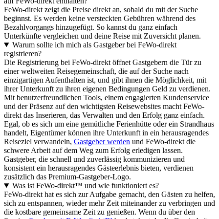
auf FeWo-direkt enthalten?
FeWo-direkt zeigt die Preise direkt an, sobald du mit der Suche
beginnst. Es werden keine versteckten Gebühren während des
Bezahlvorgangs hinzugefügt. So kannst du ganz einfach
Unterkünfte vergleichen und deine Reise mit Zuversicht planen.
Warum sollte ich mich als Gastgeber bei FeWo-direkt
registrieren?
Die Registrierung bei FeWo-direkt öffnet Gastgebern die Tür zu
einer weltweiten Reisegemeinschaft, die auf der Suche nach
einzigartigen Aufenthalten ist, und gibt ihnen die Möglichkeit, mit
ihrer Unterkunft zu ihren eigenen Bedingungen Geld zu verdienen.
Mit benutzerfreundlichen Tools, einem engagierten Kundenservice
und der Präsenz auf den wichtigsten Reisewebsites macht FeWo-
direkt das Inserieren, das Verwalten und den Erfolg ganz einfach.
Egal, ob es sich um eine gemütliche Ferienhütte oder ein Strandhaus
handelt, Eigentümer können ihre Unterkunft in ein herausragendes
Reiseziel verwandeln,
Gastgeber werden
und FeWo-direkt die
schwere Arbeit auf dem Weg zum Erfolg erledigen lassen.
Gastgeber, die schnell und zuverlässig kommunizieren und
konsistent ein herausragendes Gästeerlebnis bieten, verdienen
zusätzlich das Premium-Gastgeber-Logo.
Was ist FeWo-direkt™ und wie funktioniert es?
FeWo-direkt hat es sich zur Aufgabe gemacht, den Gästen zu helfen,
sich zu entspannen, wieder mehr Zeit miteinander zu verbringen und
die kostbare gemeinsame Zeit zu genießen. Wenn du über den