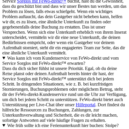
Service
Sorglos mit FeWo-direkt™
buchst, hast du die Gewissheit,
dass du geschützt bist und dass wir unser Bestes tun werden, um das
Problem zu lösen, falls etwas schiefgeht. Wenn ein wichtiges
Problem auftaucht, das dein Gastgeber nicht beheben kann, helfen
wir dir, es zu lösen, eine ähnliche Unterkunft zu finden oder
gegebenenfalls deine Buchung zu erstatten. Das ist unser
Versprechen. Wenn sich eine Unterkunft erheblich von ihrem Inserat
unterscheidet, vermitteln wir dir eine neue Unterkunft, die deinen
Bedürfnissen entspricht, oder wenn ein Gastgeber vor deinem
Aufenthalt storniert, steht dir ein engagiertes Team zur Seite, das dir
eine ähnliche Unterkunft vermittelt.
Was kann ich vom Kundenservice von FeWo-direkt und vom
Service Sorglos mit FeWo-direkt™ erwarten?
Dass du dich sicher fühlst ist unsere Priorität. Egal, ob du deine
Reise planst oder deinen Aufenthalt bereits hinter dir hast, der
Service Sorglos mit FeWo-direkt™ unterstützt dich bei jedem
Schritt. In dringenden Situationen, wie z. B. bei kurzfristigen
Stornierungen, Buchungsproblemen oder möglichem Betrug, steht
dir der FeWo-direkt-Kundenservice rund um die Uhr zur Verfügung,
um dich bei jedem Schritt zu unterstützen. FeWo-direkt bietet auch
Unterstützung per Live-Chat über unser
Hilfeportal
. Dort findest du
hilfreiche Ressourcen zu Buchungen, Zahlungen, zur
Unterkunftsverwaltung und Sicherheit, die es dir leicht machen,
sofortige Antworten auf viele häufige Fragen zu erhalten.
Wie früh sollte ich eine Ferienunterkunft hier buchen: Stolpe?