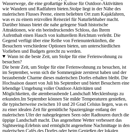
Wasserwege, die eine großartige Kulisse für Outdoor-Aktivitäten
wie Wandern und Radfahren bieten.Stolpe liegt in der Nähe des
malerischen Flusses Peene, einem beliebten Ort zum Kajakfahren,
was es zu einem reizvollen Reiseziel für Naturliebhaber macht.
Darüber hinaus bietet die nahe gelegene Stadt historische
Attraktionen, wie ein beeindruckendes Schloss, das Ihrem
Aufenthalt einen Hauch von kulturellem Reichtum verleiht. Die
Gegend verfügt über eine Reihe von Ferienunterkünften, die
Besuchern verschiedene Optionen bieten, um unterschiedlichen
Vorlieben und Budgets gerecht zu werden.
Wann ist die beste Zeit, um Stolpe für eine Ferienwohnung zu
besuchen?
Die beste Zeit, um Stolpe für eine Ferienwohnung zu besuchen, ist
im September, wenn sich die Sommergäste zerstreut haben und der
bezaubernde Charme dieses malerischen Dorfes erhalten bleibt. Die
Hochsaison dauert von Juli bis September und bietet Besuchern eine
lebendige Umgebung voller Outdoor-Aktivitäten und
Möglichkeiten, die atemberaubende Landschaft Mecklenburgs zu
erkunden.Im September können Sie milde Temperaturen genießen,
die typischerweise zwischen 10 und 20 Grad Celsius liegen, was es
zu einer idealen Zeit für gemütliche Spaziergänge entlang der
malerischen Ufer der nahegelegenen Seen oder Radtouren durch die
üppige Landschaft macht. Das angenehme Wetter verbessert das
Sightseeing-Erlebnis und ermöglicht angenehme Nachmittage in den
malerischen Cafés des Dorfes oder beim Genießen der lokalen