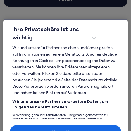
Holmen
Ferienunterkünfte nahe Pfadfindermuseum
Ihre Privatsphäre ist uns
wichtig
Stöbere in unserer Auswahl an Ferienunterkünften nahe
Wir und unsere
16
Partner speichern und/ oder greifen
Pfadfindermuseum, die den perfekten Ausgangspunkt für deine
auf Informationen auf einem Gerät zu, z.B. auf eindeutige
Reise bilden. Ganz gleich, ob du mit Freunden, Familie oder
Haustieren unterwegs bist, Ferienunterkünfte bieten dir die
Kennungen in Cookies, um personenbezogene Daten zu
Ausstattung, auf die du Wert legst. Was so dazugehört?
verarbeiten. Sie können Ihre Präferenzen akzeptieren
Beispielsweise ein Whirpool, eine Waschmaschine und ein Trockner.
oder verwalten. Klicken Sie dazu bitte unten oder
Und auch wenn du Optionen zur Barrierefreiheit oder bezüglich der
besuchen Sie jederzeit die Seite der Datenschutzrichtlinie.
Rauchpräferenzen suchst, wirst du das finden, was dir vorschwebt.
Diese Präferenzen werden unseren Partnern signalisiert
und haben keinen Einfluss auf Surfdaten.
Wir und unsere Partner verarbeiten Daten, um
Finde Unterkünfte ganz nach deinem
Folgendes bereitzustellen:
Geschmack
Verwendung genauer Standortdaten. Endgeräteeigenschaften zur
Identifikation aktiv abfragen. Speichern von oder Zugriff auf
Informationen auf einem Endgerät. Personalisierte Werbung und
Suche nach Ferienhäusern
Suche nach Ferienwohnungen oder 
Suche nach 
Inhalte, Messung von Werbeleistung und der Performance von Inhalten,