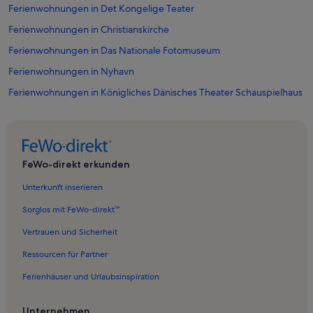
Ferienwohnungen in Det Kongelige Teater
Ferienwohnungen in Christianskirche
Ferienwohnungen in Das Nationale Fotomuseum
Ferienwohnungen in Nyhavn
Ferienwohnungen in Königliches Dänisches Theater Schauspielhaus
Ferienwohnungen in Dänisches Architekturzentrum
Ferienwohnungen in Christiania-Strand
Ferienwohnungen in Christiania
FeWo-direkt erkunden
Ferienwohnungen in Lille Mølle
Unterkunft inserieren
Ferienwohnungen in Frederiks Bastion
Sorglos mit FeWo-direkt™
Ferienwohnungen in Børsen
Vertrauen und Sicherheit
Ferienwohnungen in Kongens Nytorv
Ressourcen für Partner
Ferienwohnungen in Altes Dock
Ferienhäuser und Urlaubsinspiration
Ferienwohnungen in Copenhagen City Centre
Ferienwohnungen in Det Kongelige Teater
Unternehmen