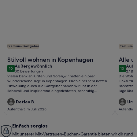
Premium-Gastgeber
Premium-G
Weitere Infos zu Charming Apartment Near City Center Of
Weitere In
Stilvoll wohnen in Kopenhagen
Alle u
außergewöhnlich
auße
Außergewöhnlich
erfüllt
Auße
10
10
10 von 10
10 von 1
30 Bewertungen
27 Be
(30
(27
Vielen Dank an Kirsten und Sören,wir hatten ein paar
Die Wohnung
bewertungen)
bewe
wunderschöne Tage in Kopenhagen. Nach einer sehr netten
Einkaufsmög
Einweisung durch die Gastgeber haben wir uns in der
Bahnstatio
liebevoll und inspirierend eingerichteten, sehr ruhig
Lage lässt 
gelegenen Wohnung rundum wohlgefühlt.Gerne
lange stei
wieder!Detlev und Eike
zufrieden.
Detlev B.
Ursul
Aufenthalt im Juli 2025
Aufenthalt
Einfach sorglos
Mit unserer Mit-Vertrauen-Buchen-Garantie bieten wir dir rund