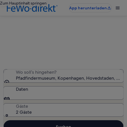
Zum Hauptinhalt springen
App herunterladen
Ferienunterkünfte nahe
Pfadfindermuseum
Wir haben 919 Ferienunterkünfte gefunden. Bitte gib
deinen Reisezeitraum an, um die Verfügbarkeit zu
prüfen.
Wo soll’s hingehen?
Pfadfindermuseum, Kopenhagen, Hovedstaden, Dän
Daten
Gäste
2 Gäste
Suchen