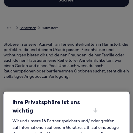
Bentwisch
Harmstorf
Stöbere in unserer Auswahl an Ferienunterkünften in Harmstorf, die
perfekt zu dir und deinem Urlaub passen. Ferienhäuser und -
wohnungen bieten dir und deinen Freunden, deiner Familie oder
auch deinen Haustieren eine Reihe toller Annehmlichkeiten, wie
einen Garten und einen Pool. Und auch wenn du nach
Raucheroptionen oder barrierearmen Optionen suchst, steht dir ein
vielfältiges Angebot zur Verfügung.
Finde Unterkünfte ganz nach deinem
Ihre Privatsphäre ist uns
Geschmack
wichtig
Suche nach Ferienhäusern
Suche nach Ferienwohnungen oder 
Suche nach 
Wir und unsere
16
Partner speichern und/ oder greifen
auf Informationen auf einem Gerät zu, z.B. auf eindeutige