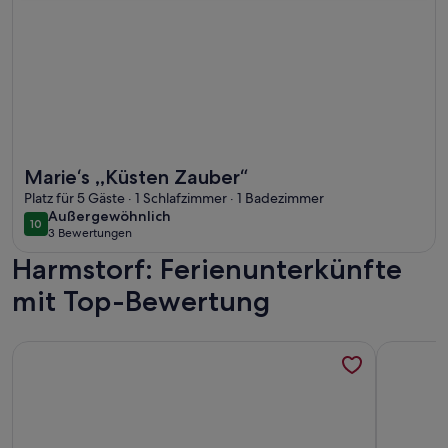
Weitere Infos zu Marie‘s ,,Küsten Zauber“
Marie‘s ,,Küsten Zauber“
Platz für 5 Gäste · 1 Schlafzimmer · 1 Badezimmer
außergewöhnlich
Außergewöhnlich
10
10 von 10
3 Bewertungen
(3
Harmstorf: Ferienunterkünfte
bewertungen)
mit Top-Bewertung
Weitere Infos zu Haus Vier Freunde, Gabor
Weitere I