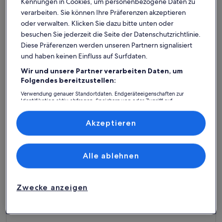
Kennungen in Cookies, um personenbezogene Daten zu
verarbeiten. Sie können Ihre Präferenzen akzeptieren
oder verwalten. Klicken Sie dazu bitte unten oder
besuchen Sie jederzeit die Seite der Datenschutzrichtlinie.
Diese Präferenzen werden unseren Partnern signalisiert
und haben keinen Einfluss auf Surfdaten.
Wir und unsere Partner verarbeiten Daten, um
Ferienhaus
Ferienwohnung/Apartment
Ferienhütt
Folgendes bereitzustellen:
Verwendung genauer Standortdaten. Endgeräteeigenschaften zur
Harmstorf: Finde deine perfekte
Identifikation aktiv abfragen. Speichern von oder Zugriff auf
Informationen auf einem Endgerät. Personalisierte Werbung und
Inhalte, Messung von Werbeleistung und der Performance von Inhalten,
Unterkunft
Zielgruppenforschung sowie Entwicklung und Verbesserung von
Akzeptieren
Angeboten.
Liste der Partner (Lieferanten)
Weitere Infos zu Marie‘s ,,Küsten Zauber“
Alle ablehnen
Zwecke anzeigen