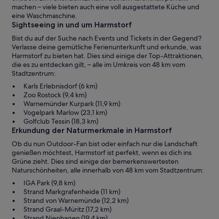
machen – viele bieten auch eine voll ausgestattete Küche und
eine Waschmaschine.
Sightseeing in und um Harmstorf
Bist du auf der Suche nach Events und Tickets in der Gegend?
Verlasse deine gemütliche Ferienunterkunft und erkunde, was
Harmstorf zu bieten hat. Dies sind einige der Top-Attraktionen,
die es zu entdecken gilt, – alle im Umkreis von 48 km vom
Stadtzentrum:
Karls Erlebnisdorf (6 km)
Zoo Rostock (9,4 km)
Warnemünder Kurpark (11,9 km)
Vogelpark Marlow (23,1 km)
Golfclub Tessin (18,3 km)
Erkundung der Naturmerkmale in Harmstorf
Ob du nun Outdoor-Fan bist oder einfach nur die Landschaft
genießen möchtest, Harmstorf ist perfekt, wenn es dich ins
Grüne zieht. Dies sind einige der bemerkenswertesten
Naturschönheiten, alle innerhalb von 48 km vom Stadtzentrum:
IGA Park (9,8 km)
Strand Markgrafenheide (11 km)
Strand von Warnemünde (12,2 km)
Strand Graal-Müritz (17,2 km)
Strand Nienhagen (19,4 km)