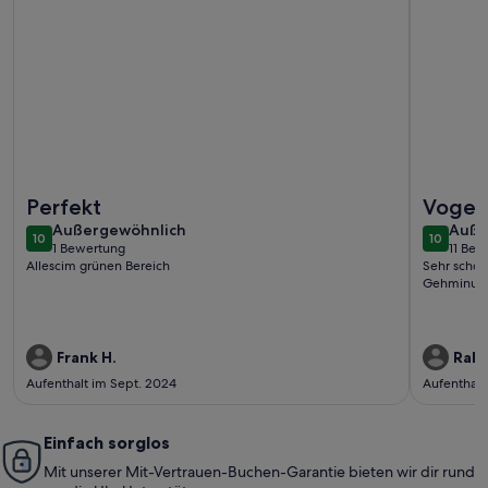
Weitere Infos zu Haus Vier Freunde, Gabor
Weitere I
Perfekt
Vogel 
außergewöhnlich
auße
Außergewöhnlich
Auße
10
10
10 von 10
10 von 1
1 Bewertung
11 Be
(1
(11
Allescim grünen Bereich
Sehr schön
bewertung)
bewe
Gehminute
Frank H.
Ralf 
Aufenthalt im Sept. 2024
Aufenthalt
Einfach sorglos
Mit unserer Mit-Vertrauen-Buchen-Garantie bieten wir dir rund