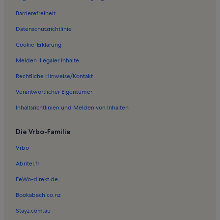
Ferienwohnungen in Kessin
Barrierefreiheit
Ferienwohnungen in Steintor
Datenschutzrichtlinie
Ferienwohnungen in Dierkow
Ferienwohnungen in Goorstorf
Cookie-Erklärung
Ferienwohnungen in Rostocker Weihnachtsmarkt
Melden illegaler Inhalte
Ferienwohnungen in Toitenwinkel
Rechtliche Hinweise/Kontakt
Ferienwohnungen in Pastow
Verantwortlicher Eigentümer
Häuser in Stäbelow
Inhaltsrichtlinien und Melden von Inhalten
Häuser in Stäbelow
Die Vrbo-Familie
Ferienwohnungen und Apartments in Stäbelow
Ferienunterkünfte für Familien in Hohe Düne
Vrbo
Häuser in Hohe Düne
Abritel.fr
Ferienunterkünfte mit Pool in Hohe Düne
FeWo-direkt.de
Resorts in Hohe Düne
Bookabach.co.nz
Ferienwohnungen und Apartments in Hohe Düne
Stayz.com.au