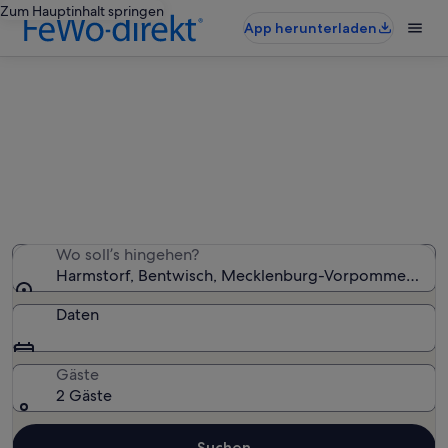
Zum Hauptinhalt springen
App herunterladen
Ferienwohnungen & Ferienhäuser
in Harmstorf
Wir haben 993 Ferienunterkünfte gefunden. Bitte gib
deinen Reisezeitraum an, um die Verfügbarkeit zu
prüfen.
Wo soll’s hingehen?
Harmstorf, Bentwisch, Mecklenburg-Vorpommern, De
Daten
Gäste
2 Gäste
Suchen