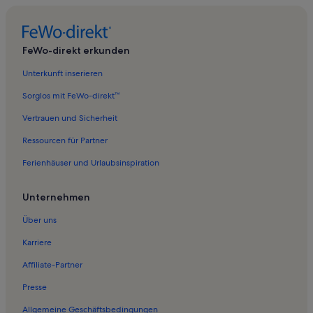
Ferienwohnungen in Östliche Altstadt
Ferienwohnungen in Neuendorf
FeWo-direkt erkunden
Ferienwohnungen in Dierkow-Ost
Unterkunft inserieren
Ferienwohnungen in Neuer Markt
Sorglos mit FeWo-direkt™
Ferienwohnungen in Klein Kussewitz
Vertrauen und Sicherheit
Ferienwohnungen in Broderstorf
Ressourcen für Partner
Ferienwohnungen in Nördliche Altstadt
Ferienhäuser und Urlaubsinspiration
Ferienwohnungen in Bentwisch
Ferienwohnungen in Rathaus Rostock
Unternehmen
Ferienwohnungen in Kerkhofhaus
Über uns
Ferienwohnungen in Dierkow-West
Karriere
Ferienwohnungen in Graal-Müritz
Affiliate-Partner
Ferienwohnungen in Hinrichsdorf
Presse
Ferienunterkünfte nahe Rostock-Kassebohm Station
Allgemeine Geschäftsbedingungen