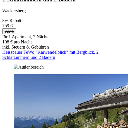
Wackersberg
8% Rabatt
759 €
828 €
für 1 Apartment, 7 Nächte
108 € pro Nacht
inkl. Steuern & Gebühren
Heissbauer FeWo "Karwendelblick" mit Bergblick, 2
Schlafzimmern und 2 Bädern