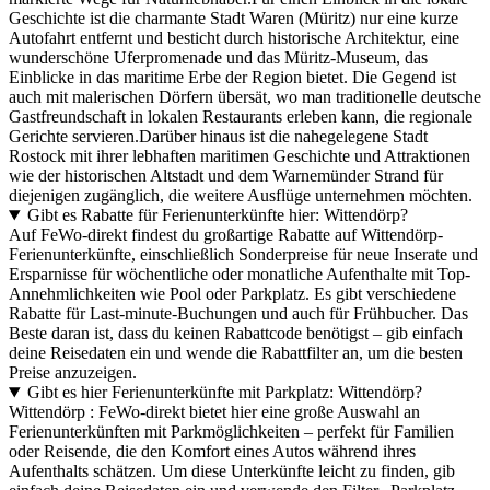
Geschichte ist die charmante Stadt Waren (Müritz) nur eine kurze
Autofahrt entfernt und besticht durch historische Architektur, eine
wunderschöne Uferpromenade und das Müritz-Museum, das
Einblicke in das maritime Erbe der Region bietet. Die Gegend ist
auch mit malerischen Dörfern übersät, wo man traditionelle deutsche
Gastfreundschaft in lokalen Restaurants erleben kann, die regionale
Gerichte servieren.Darüber hinaus ist die nahegelegene Stadt
Rostock mit ihrer lebhaften maritimen Geschichte und Attraktionen
wie der historischen Altstadt und dem Warnemünder Strand für
diejenigen zugänglich, die weitere Ausflüge unternehmen möchten.
Gibt es Rabatte für Ferienunterkünfte hier: Wittendörp?
Auf FeWo-direkt findest du großartige Rabatte auf Wittendörp-
Ferienunterkünfte, einschließlich Sonderpreise für neue Inserate und
Ersparnisse für wöchentliche oder monatliche Aufenthalte mit Top-
Annehmlichkeiten wie Pool oder Parkplatz. Es gibt verschiedene
Rabatte für Last-minute-Buchungen und auch für Frühbucher. Das
Beste daran ist, dass du keinen Rabattcode benötigst – gib einfach
deine Reisedaten ein und wende die Rabattfilter an, um die besten
Preise anzuzeigen.
Gibt es hier Ferienunterkünfte mit Parkplatz: Wittendörp?
Wittendörp : FeWo-direkt bietet hier eine große Auswahl an
Ferienunterkünften mit Parkmöglichkeiten – perfekt für Familien
oder Reisende, die den Komfort eines Autos während ihres
Aufenthalts schätzen. Um diese Unterkünfte leicht zu finden, gib