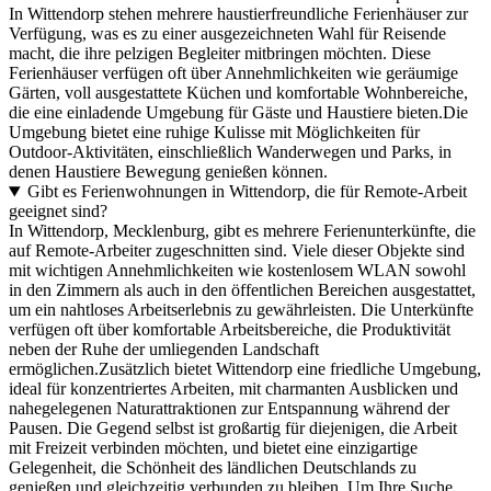
In Wittendorp stehen mehrere haustierfreundliche Ferienhäuser zur
Verfügung, was es zu einer ausgezeichneten Wahl für Reisende
macht, die ihre pelzigen Begleiter mitbringen möchten. Diese
Ferienhäuser verfügen oft über Annehmlichkeiten wie geräumige
Gärten, voll ausgestattete Küchen und komfortable Wohnbereiche,
die eine einladende Umgebung für Gäste und Haustiere bieten.Die
Umgebung bietet eine ruhige Kulisse mit Möglichkeiten für
Outdoor-Aktivitäten, einschließlich Wanderwegen und Parks, in
denen Haustiere Bewegung genießen können.
Gibt es Ferienwohnungen in Wittendorp, die für Remote-Arbeit
geeignet sind?
In Wittendorp, Mecklenburg, gibt es mehrere Ferienunterkünfte, die
auf Remote-Arbeiter zugeschnitten sind. Viele dieser Objekte sind
mit wichtigen Annehmlichkeiten wie kostenlosem WLAN sowohl
in den Zimmern als auch in den öffentlichen Bereichen ausgestattet,
um ein nahtloses Arbeitserlebnis zu gewährleisten. Die Unterkünfte
verfügen oft über komfortable Arbeitsbereiche, die Produktivität
neben der Ruhe der umliegenden Landschaft
ermöglichen.Zusätzlich bietet Wittendorp eine friedliche Umgebung,
ideal für konzentriertes Arbeiten, mit charmanten Ausblicken und
nahegelegenen Naturattraktionen zur Entspannung während der
Pausen. Die Gegend selbst ist großartig für diejenigen, die Arbeit
mit Freizeit verbinden möchten, und bietet eine einzigartige
Gelegenheit, die Schönheit des ländlichen Deutschlands zu
genießen und gleichzeitig verbunden zu bleiben. Um Ihre Suche