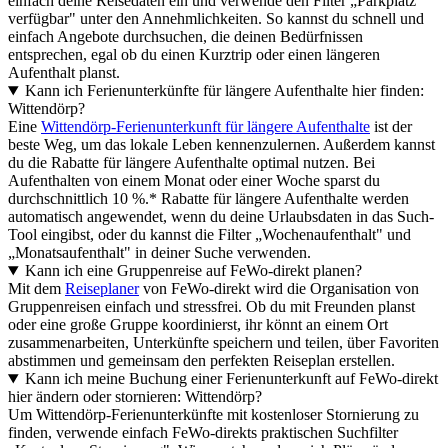
einfach deine Reisedaten ein und verwende den Filter „Parkplatz
verfügbar" unter den Annehmlichkeiten. So kannst du schnell und
einfach Angebote durchsuchen, die deinen Bedürfnissen
entsprechen, egal ob du einen Kurztrip oder einen längeren
Aufenthalt planst.
Kann ich Ferienunterkünfte für längere Aufenthalte hier finden:
Wittendörp?
Eine
Wittendörp-Ferienunterkunft für längere Aufenthalte
ist der
beste Weg, um das lokale Leben kennenzulernen. Außerdem kannst
du die Rabatte für längere Aufenthalte optimal nutzen. Bei
Aufenthalten von einem Monat oder einer Woche sparst du
durchschnittlich 10 %.* Rabatte für längere Aufenthalte werden
automatisch angewendet, wenn du deine Urlaubsdaten in das Such-
Tool eingibst, oder du kannst die Filter „Wochenaufenthalt" und
„Monatsaufenthalt" in deiner Suche verwenden.
Kann ich eine Gruppenreise auf FeWo-direkt planen?
Mit dem
Reiseplaner
von FeWo-direkt wird die Organisation von
Gruppenreisen einfach und stressfrei. Ob du mit Freunden planst
oder eine große Gruppe koordinierst, ihr könnt an einem Ort
zusammenarbeiten, Unterkünfte speichern und teilen, über Favoriten
abstimmen und gemeinsam den perfekten Reiseplan erstellen.
Kann ich meine Buchung einer Ferienunterkunft auf FeWo-direkt
hier ändern oder stornieren: Wittendörp?
Um Wittendörp-Ferienunterkünfte mit kostenloser Stornierung zu
finden, verwende einfach FeWo-direkts praktischen Suchfilter