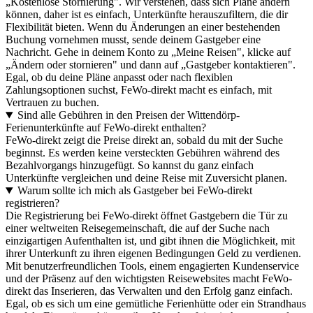
„Kostenlose Stornierung". Wir verstehen, dass sich Pläne ändern
können, daher ist es einfach, Unterkünfte herauszufiltern, die dir
Flexibilität bieten. Wenn du Änderungen an einer bestehenden
Buchung vornehmen musst, sende deinem Gastgeber eine
Nachricht. Gehe in deinem Konto zu „Meine Reisen", klicke auf
„Ändern oder stornieren" und dann auf „Gastgeber kontaktieren".
Egal, ob du deine Pläne anpasst oder nach flexiblen
Zahlungsoptionen suchst, FeWo-direkt macht es einfach, mit
Vertrauen zu buchen.
Sind alle Gebühren in den Preisen der Wittendörp-
Ferienunterkünfte auf FeWo-direkt enthalten?
FeWo-direkt zeigt die Preise direkt an, sobald du mit der Suche
beginnst. Es werden keine versteckten Gebühren während des
Bezahlvorgangs hinzugefügt. So kannst du ganz einfach
Unterkünfte vergleichen und deine Reise mit Zuversicht planen.
Warum sollte ich mich als Gastgeber bei FeWo-direkt
registrieren?
Die Registrierung bei FeWo-direkt öffnet Gastgebern die Tür zu
einer weltweiten Reisegemeinschaft, die auf der Suche nach
einzigartigen Aufenthalten ist, und gibt ihnen die Möglichkeit, mit
ihrer Unterkunft zu ihren eigenen Bedingungen Geld zu verdienen.
Mit benutzerfreundlichen Tools, einem engagierten Kundenservice
und der Präsenz auf den wichtigsten Reisewebsites macht FeWo-
direkt das Inserieren, das Verwalten und den Erfolg ganz einfach.
Egal, ob es sich um eine gemütliche Ferienhütte oder ein Strandhaus