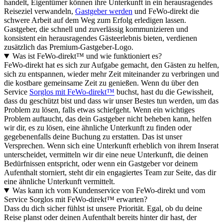
handelt, Eigentümer können ihre Unterkunft in ein herausragendes
Reiseziel verwandeln,
Gastgeber werden
und FeWo-direkt die
schwere Arbeit auf dem Weg zum Erfolg erledigen lassen.
Gastgeber, die schnell und zuverlässig kommunizieren und
konsistent ein herausragendes Gästeerlebnis bieten, verdienen
zusätzlich das Premium-Gastgeber-Logo.
Was ist FeWo-direkt™ und wie funktioniert es?
FeWo-direkt hat es sich zur Aufgabe gemacht, den Gästen zu helfen,
sich zu entspannen, wieder mehr Zeit miteinander zu verbringen und
die kostbare gemeinsame Zeit zu genießen. Wenn du über den
Service
Sorglos mit FeWo-direkt™
buchst, hast du die Gewissheit,
dass du geschützt bist und dass wir unser Bestes tun werden, um das
Problem zu lösen, falls etwas schiefgeht. Wenn ein wichtiges
Problem auftaucht, das dein Gastgeber nicht beheben kann, helfen
wir dir, es zu lösen, eine ähnliche Unterkunft zu finden oder
gegebenenfalls deine Buchung zu erstatten. Das ist unser
Versprechen. Wenn sich eine Unterkunft erheblich von ihrem Inserat
unterscheidet, vermitteln wir dir eine neue Unterkunft, die deinen
Bedürfnissen entspricht, oder wenn ein Gastgeber vor deinem
Aufenthalt storniert, steht dir ein engagiertes Team zur Seite, das dir
eine ähnliche Unterkunft vermittelt.
Was kann ich vom Kundenservice von FeWo-direkt und vom
Service Sorglos mit FeWo-direkt™ erwarten?
Dass du dich sicher fühlst ist unsere Priorität. Egal, ob du deine
Reise planst oder deinen Aufenthalt bereits hinter dir hast, der