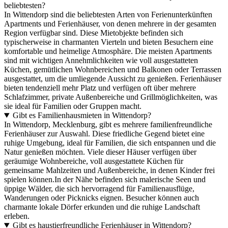
beliebtesten?
In Wittendorp sind die beliebtesten Arten von Ferienunterkünften
Apartments und Ferienhäuser, von denen mehrere in der gesamten
Region verfügbar sind. Diese Mietobjekte befinden sich
typischerweise in charmanten Vierteln und bieten Besuchern eine
komfortable und heimelige Atmosphäre. Die meisten Apartments
sind mit wichtigen Annehmlichkeiten wie voll ausgestatteten
Küchen, gemütlichen Wohnbereichen und Balkonen oder Terrassen
ausgestattet, um die umliegende Aussicht zu genießen. Ferienhäuser
bieten tendenziell mehr Platz und verfügen oft über mehrere
Schlafzimmer, private Außenbereiche und Grillmöglichkeiten, was
sie ideal für Familien oder Gruppen macht.
Gibt es Familienhausmieten in Wittendorp?
In Wittendorp, Mecklenburg, gibt es mehrere familienfreundliche
Ferienhäuser zur Auswahl. Diese friedliche Gegend bietet eine
ruhige Umgebung, ideal für Familien, die sich entspannen und die
Natur genießen möchten. Viele dieser Häuser verfügen über
geräumige Wohnbereiche, voll ausgestattete Küchen für
gemeinsame Mahlzeiten und Außenbereiche, in denen Kinder frei
spielen können.In der Nähe befinden sich malerische Seen und
üppige Wälder, die sich hervorragend für Familienausflüge,
Wanderungen oder Picknicks eignen. Besucher können auch
charmante lokale Dörfer erkunden und die ruhige Landschaft
erleben.
Gibt es haustierfreundliche Ferienhäuser in Wittendorp?