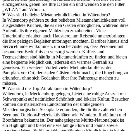
einzugrenzen, geben Sie Ihre Daten ein und wenden Sie den Filter
„WLAN" auf Vrbo an.
Was sind beliebte Mietannehmlichkeiten in Wittendorp?
In Wittendorp gehören zu den beliebten Mietannehmlichkeiten voll
ausgestattete Küchen, die es den Gästen ermöglichen, während ihres
Aufenthalts ihre eigenen Mahlzeiten zuzubereiten. Viele
Unterkünfte erlauben auch Haustiere, um Reisende unterzubringen,
die ihre pelzigen Begleiter mitbringen möchten. Darüber hinaus sind
Servicehunde willkommen, um sicherzustellen, dass Personen mit
besonderen Bedürfnissen versorgt werden. Kaffee- und
Teemaschinen sind häufig in Mietunterkünften zu finden und bieten
eine bequeme Möglichkeit, jederzeit ein warmes Getränk zu
genießen. Ein weiterer Vorteil vieler Mietunterkünfte ist der
Parkplatz vor Ort, der es den Gästen leicht macht, die Umgebung zu
erkunden, ohne sich Gedanken über ihre Fahrzeuge machen zu
müssen.
Was sind die Top-Attraktionen in Wittendorp?
Wittendorp, in Mecklenburg gelegen, bietet eine ruhige Auszeit mit
Schwerpunkt auf natürlicher Schönheit und lokaler Kultur. Besucher
können die malerischen Landschaften der umliegenden
Mecklenburgischen Seenplatte erkunden, die für ihre zahlreichen
Seen und Outdoor-Freizeitaktivitäten wie Wandern, Radfahren und
Bootfahren bekannt ist. Der nahegelegene Müritz-Nationalpark ist
ein Highlight und bietet eine vielfältige Flora und Fauna sowie
markierte Wege für Naturliebhaber.Für einen Einblick in die lokale