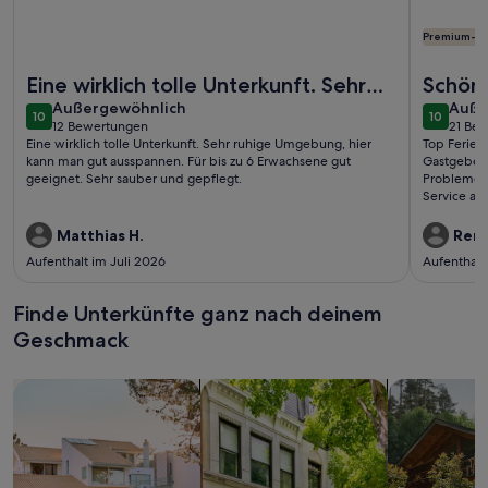
Premium-G
Weitere Infos zu Ferienhaus am Schaalsee, Zarrentin
Weitere I
Eine wirklich tolle Unterkunft. Sehr
Schön
außergewöhnlich
auße
ruhige Umgebung, hier kann man gut
Außergewöhnlich
Auße
10
10
10 von 10
10 von 1
12 Bewertungen
21 Be
ausspann ...
(12
(21
Eine wirklich tolle Unterkunft. Sehr ruhige Umgebung, hier
Top Ferie
bewertungen)
bewe
kann man gut ausspannen. Für bis zu 6 Erwachsene gut
Gastgebern
geeignet. Sehr sauber und gepflegt.
Probleme a
Service am
Matthias H.
Ren
Aufenthalt im Juli 2026
Aufenthalt
Finde Unterkünfte ganz nach deinem
Geschmack
Suche nach Ferienhäusern
Suche nach Ferienwohnungen oder 
Suche nach 