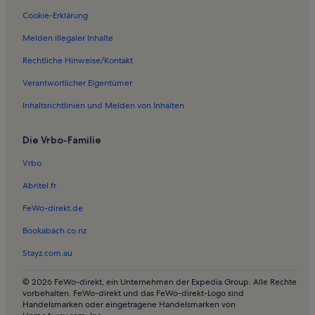
Ferienwohnungen in Carlow
Cookie-Erklärung
Ferienwohnungen in Bobzin
Melden illegaler Inhalte
Ferienunterkünfte nahe Groß Brütz Station
Rechtliche Hinweise/Kontakt
Ferienwohnungen in Gottesgabe
Verantwortlicher Eigentümer
Ferienwohnungen in Kloster Zarrentin
Inhaltsrichtlinien und Melden von Inhalten
Ferienwohnungen in Wodenhof
Die Vrbo-Familie
Ferienwohnungen in Rieps
Ferienwohnungen in Evangelisch-Lutherische Kirchengemeinde
Vrbo
Zarrentin
Abritel.fr
Ferienwohnungen in Greven
FeWo-direkt.de
Ferienwohnungen in Körchow
Bookabach.co.nz
Ferienwohnungen in Thandorf
Stayz.com.au
Ferienwohnungen in Strandbad Zarrentin
Ferienwohnungen in Badow
© 2026 FeWo-direkt, ein Unternehmen der Expedia Group. Alle Rechte
vorbehalten. FeWo-direkt und das FeWo-direkt-Logo sind
Ferienunterkünfte nahe Gadebusch Station
Handelsmarken oder eingetragene Handelsmarken von