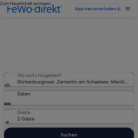
Zum Hauptinhalt springen
App herunterladen
Finde Häuser nahe
Stintenburginsel
Wir haben 35 Häuser gefunden – gib deinen
Reisezeitraum ein, um die Verfügbarkeit zu prüfen
Wo soll’s hingehen?
Stintenburginsel, Zarrentin am Schaalsee, Mecklenb
Daten
Gäste
2 Gäste
Suchen