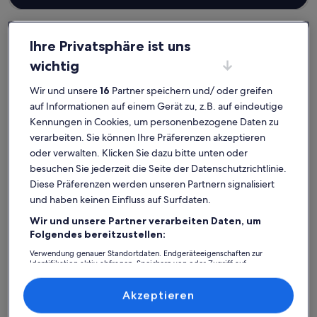
Ihre Privatsphäre ist uns
wichtig
Zarrentin am Schaalsee
Häuser in Stintenburginsel
Stintenburginsel: Entdecke
Wir und unsere
16
Partner speichern und/ oder greifen
auf Informationen auf einem Gerät zu, z.B. auf eindeutige
Häuser
Kennungen in Cookies, um personenbezogene Daten zu
verarbeiten. Sie können Ihre Präferenzen akzeptieren
Weitere Infos zu Urlaub im Ferienhaus Stintenburg Insel mit
Weitere I
oder verwalten. Klicken Sie dazu bitte unten oder
besuchen Sie jederzeit die Seite der Datenschutzrichtlinie.
Diese Präferenzen werden unseren Partnern signalisiert
und haben keinen Einfluss auf Surfdaten.
Wir und unsere Partner verarbeiten Daten, um
Folgendes bereitzustellen:
Verwendung genauer Standortdaten. Endgeräteeigenschaften zur
Identifikation aktiv abfragen. Speichern von oder Zugriff auf
Informationen auf einem Endgerät. Personalisierte Werbung und
Inhalte, Messung von Werbeleistung und der Performance von Inhalten,
Zielgruppenforschung sowie Entwicklung und Verbesserung von
Akzeptieren
Angeboten.
Liste der Partner (Lieferanten)