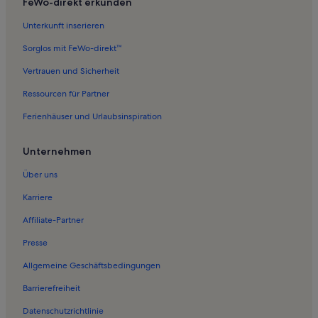
FeWo-direkt erkunden
Ferienwohnungen in Stadtkirche Gadebusch
Unterkunft inserieren
Ferienwohnungen in Gadebusch Museum
Sorglos mit FeWo-direkt™
Ferienwohnungen in Groß Molzahn
Vertrauen und Sicherheit
Ferienwohnungen in Kneese Dorf
Ressourcen für Partner
Ferienwohnungen in Perlin
Ferienhäuser und Urlaubsinspiration
Ferienwohnungen in Dechow
Ferienwohnungen in Neuenkirchen
Unternehmen
Ferienwohnungen in Mecklenburg-Vorpommern
Über uns
Ferienwohnungen in Klocksdorf
Karriere
Ferienwohnungen in Gadebusch
Affiliate-Partner
Ferienwohnungen in Gallin
Presse
Ferienwohnungen in Wittendörp
Allgemeine Geschäftsbedingungen
Ferienwohnungen in Kölzin
Barrierefreiheit
Ferienwohnungen in Wittenburg
Datenschutzrichtlinie
Ferienwohnungen in Röggeliner See