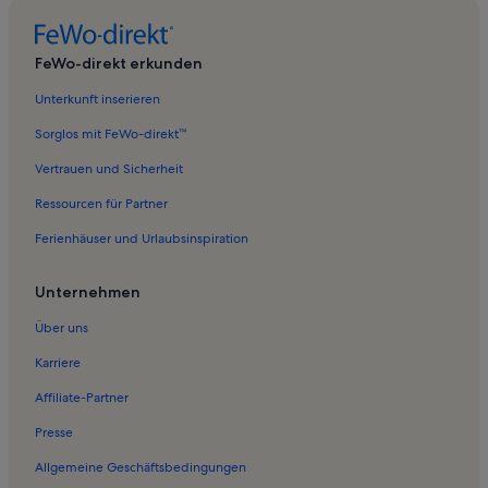
Ferienwohnungen in Badestelle Reppiner Burg
Ferienwohnungen in Schwerin
FeWo-direkt erkunden
Ferienunterkünfte nahe Schwerin-Warnitz Station
Unterkunft inserieren
Ferienwohnungen in Dümmer See
Sorglos mit FeWo-direkt™
Ferienwohnungen in Leezen
Vertrauen und Sicherheit
Ferienunterkünfte nahe Schwerin-Lankow Station
Ressourcen für Partner
Ferienwohnungen in Fachwerkhaus
Ferienhäuser und Urlaubsinspiration
Ferienwohnungen in Hundorf
Ferienwohnungen in Stralendorf
Unternehmen
Ferienwohnungen in Plate
Über uns
Ferienwohnungen in Gneven
Karriere
Ferienwohnungen in Rampe
Affiliate-Partner
Ferienwohnungen in Pampow
Presse
Ferienwohnungen in Sport- und Kongresshalle Schwerin
Allgemeine Geschäftsbedingungen
Ferienwohnungen in Schloss Schwerin