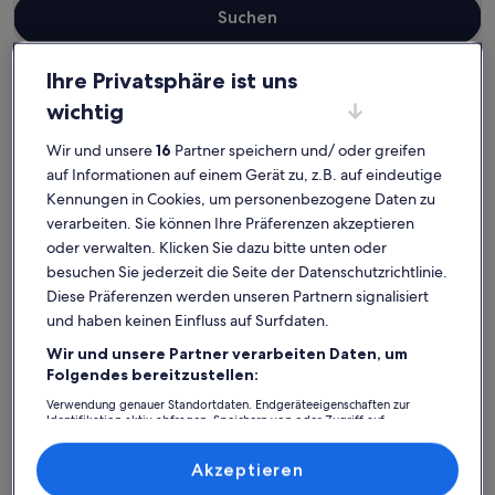
Suchen
Ihre Privatsphäre ist uns
Deutschland
wichtig
Haustierfreundliche Ferienunterkünfte in Mecklenburg-Vorpommern
Mecklenburg-Vorpommern –
Wir und unsere
16
Partner speichern und/ oder greifen
auf Informationen auf einem Gerät zu, z.B. auf eindeutige
beliebte Städte
Kennungen in Cookies, um personenbezogene Daten zu
verarbeiten. Sie können Ihre Präferenzen akzeptieren
Zingst
Kühlungsb
oder verwalten. Klicken Sie dazu bitte unten oder
besuchen Sie jederzeit die Seite der Datenschutzrichtlinie.
Diese Präferenzen werden unseren Partnern signalisiert
und haben keinen Einfluss auf Surfdaten.
Wir und unsere Partner verarbeiten Daten, um
Folgendes bereitzustellen:
Verwendung genauer Standortdaten. Endgeräteeigenschaften zur
Identifikation aktiv abfragen. Speichern von oder Zugriff auf
Informationen auf einem Endgerät. Personalisierte Werbung und
Inhalte, Messung von Werbeleistung und der Performance von Inhalten,
Zingst
Kühlung
Mecklenburg-Vorpommern:
Zielgruppenforschung sowie Entwicklung und Verbesserung von
Akzeptieren
Angeboten.