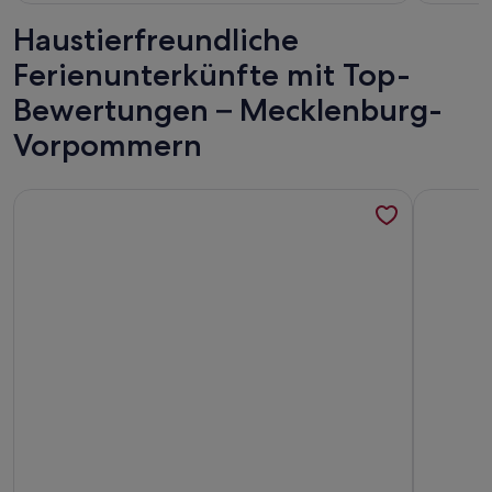
bewertungen)
bewe
Haustierfreundliche
Ferienunterkünfte mit Top-
Bewertungen – Mecklenburg-
Vorpommern
Weitere Infos zu Appartementanlage Strandjuwel WE 244:
Weitere I