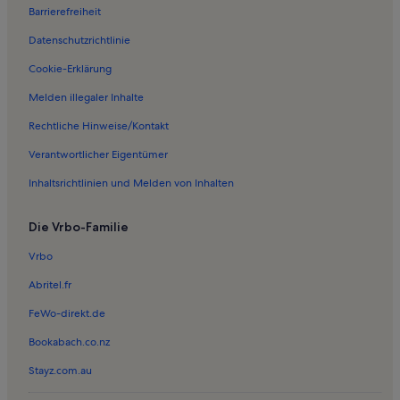
Barrierefreiheit
Ferienwohnungen in Klein Rogahn
Datenschutzrichtlinie
Ferienwohnungen in Wickendorf
Ferienwohnungen in Mecklenburgisches Staatstheater
Cookie-Erklärung
Ferienunterkünfte nahe Schwerin Mitte Station
Melden illegaler Inhalte
Ferienwohnungen in Consrade
Rechtliche Hinweise/Kontakt
Ferienwohnungen in Fernsehturm Schwerin
Verantwortlicher Eigentümer
Ferienwohnungen in Zoo Schwerin
Inhaltsrichtlinien und Melden von Inhalten
Ferienwohnungen in Cambs
Die Vrbo-Familie
Ferienunterkünfte nahe Schwerin-Wüstmark Station
Ferienwohnungen in Langen Brütz
Vrbo
Ferienwohnungen in Holthusen
Abritel.fr
Ferienwohnungen in Peckatel
FeWo-direkt.de
Ferienwohnungen in Lübstorf
Bookabach.co.nz
Ferienwohnungen in Badestelle Pinnower See
Stayz.com.au
Ferienwohnungen in Ostorf