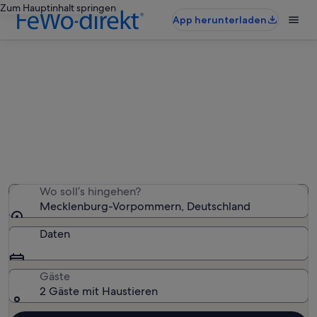
Zum Hauptinhalt springen
App herunterladen
Mecklenburg-Vorpommern:
haustierfreundliche
Ferienunterkünfte
Wir haben 17.658 haustierfreundliche Ferienunterkünfte
gefunden – gib deinen Reisezeitraum ein, um die
Verfügbarkeit zu prüfen
Wo soll’s hingehen?
Mecklenburg-Vorpommern, Deutschland
Daten
Gäste
2 Gäste mit Haustieren