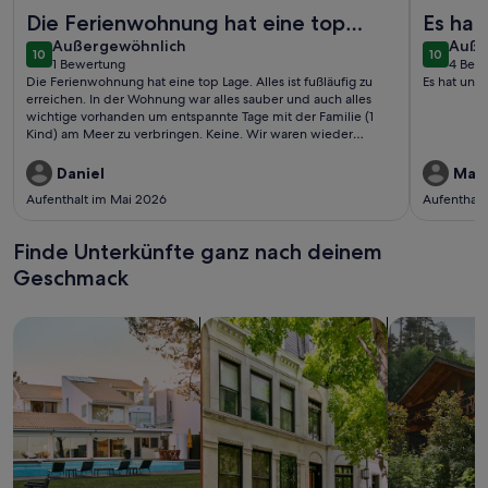
Weitere Infos zu Appartementanlage Strandjuwel WE 244:
Weitere I
Die Ferienwohnung hat eine top
Es hat
außergewöhnlich
auße
Lage. Alles ist fußläufig zu erreichen.
Außergewöhnlich
Besond
Auße
10
10
10 von 10
10 von 1
1 Bewertung
4 Bew
In der Wohnung war alles sa..
(1
(4
Die Ferienwohnung hat eine top Lage. Alles ist fußläufig zu
Es hat uns 
bewertung)
bewe
erreichen. In der Wohnung war alles sauber und auch alles
wichtige vorhanden um entspannte Tage mit der Familie (1
Kind) am Meer zu verbringen. Keine. Wir waren wieder
rundherum zufrieden und glücklich mit der Unterkunft!
Kommen gerne wieder!!! LG aus Weimar
Daniel
Mart
Aufenthalt im Mai 2026
Aufenthalt
Finde Unterkünfte ganz nach deinem
Geschmack
Suche nach Ferienhäusern
Suche nach Ferienwohnungen oder 
Suche nach 