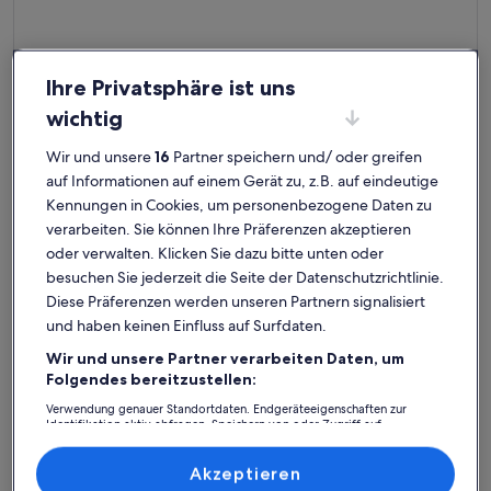
Ihre Privatsphäre ist uns
wichtig
Wir und unsere
16
Partner speichern und/ oder greifen
auf Informationen auf einem Gerät zu, z.B. auf eindeutige
Weitere Infos zu Ferienwohnung 'Hof Musial' mit Privatter
Kennungen in Cookies, um personenbezogene Daten zu
Ferienwohnung 'Hof Musial' mit
verarbeiten. Sie können Ihre Präferenzen akzeptieren
Privatterrasse, Gemeinschaftsgarten und
Platz für 6 Gäste · 3 Schlafzimmer · 1 Badezimmer
oder verwalten. Klicken Sie dazu bitte unten oder
außergewöhnlich
Außergewöhnlich
WLAN
10
10 von 10
1 Bewertung
besuchen Sie jederzeit die Seite der Datenschutzrichtlinie.
(1
Diese Präferenzen werden unseren Partnern signalisiert
Pokrent: Ferienunterkünfte mit
bewertung)
und haben keinen Einfluss auf Surfdaten.
Top-Bewertung
Wir und unsere Partner verarbeiten Daten, um
Folgendes bereitzustellen:
Weitere Infos zu Ferienhaus am Schaalsee, Zarrentin
Weitere I
Verwendung genauer Standortdaten. Endgeräteeigenschaften zur
Identifikation aktiv abfragen. Speichern von oder Zugriff auf
Informationen auf einem Endgerät. Personalisierte Werbung und
Inhalte, Messung von Werbeleistung und der Performance von Inhalten,
Zielgruppenforschung sowie Entwicklung und Verbesserung von
Akzeptieren
Angeboten.