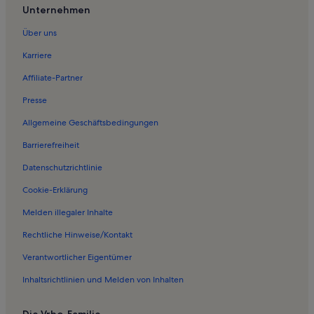
Ferienwohnungen in Perlin
Unternehmen
Ferienwohnungen in Brüsewitz
Über uns
Ferienwohnungen in Holdorf
Karriere
Ferienwohnungen in Gadebusch
Affiliate-Partner
Ferienwohnungen in Rögnitz
Presse
Ferienwohnungen in Schildetal
Allgemeine Geschäftsbedingungen
Ferienwohnungen in Krembz
Barrierefreiheit
Ferienwohnungen in Dümmer See
Datenschutzrichtlinie
Ferienwohnungen in Lützow
Ferienwohnungen in Mecklenburg-Vorpommern
Cookie-Erklärung
Ferienwohnungen in Stadtkirche Gadebusch
Melden illegaler Inhalte
Ferienunterkünfte nahe Groß Brütz Station
Rechtliche Hinweise/Kontakt
Ferienwohnungen in Biosphärenreservat Schaalsee
Verantwortlicher Eigentümer
Häuser in Klocksdorf
Inhaltsrichtlinien und Melden von Inhalten
Ferienwohnungen und Apartments in Klocksdorf
Die Vrbo-Familie