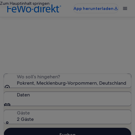
Zum Hauptinhalt springen
App herunterladen
Ferienwohnungen & Ferienhäuser
in Pokrent
Wir haben 92 Ferienunterkünfte gefunden. Bitte gib
deinen Reisezeitraum an, um die Verfügbarkeit zu
prüfen.
Wo soll’s hingehen?
Pokrent, Mecklenburg-Vorpommern, Deutschland
Daten
Gäste
2 Gäste
Suchen