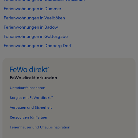
Ferienwohnungen in Dümmer
Ferienwohnungen in Veelböken
Ferienwohnungen in Badow
Ferienwohnungen in Gottesgabe
Ferienwohnungen in Drieberg Dorf
Ferienwohnungen in Wodenhof
Ferienwohnungen in Neuenkirchen
Ferienwohnungen in Roggendorf
FeWo-direkt erkunden
Ferienwohnungen in Schwerin
Unterkunft inserieren
Ferienwohnungen in Schloß Gadebusch
Sorglos mit FeWo-direkt™
Ferienunterkünfte nahe Gadebusch Station
Vertrauen und Sicherheit
Ferienwohnungen in Dragun
Ressourcen für Partner
Ferienwohnungen in Gottmannsförde
Ferienhäuser und Urlaubsinspiration
Ferienwohnungen in Kneese Dorf