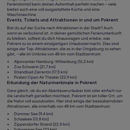
Feriendomizil kann deinen Aufenthalt perfekt machen – viele
bieten auch eine voll ausgestattete Küche und eine
Waschmaschine.
Events, Tickets und Attraktionen in und um Pokrent
Bist du auf der Suche nach Attraktionen in der Stadt? Auch
wenn es verlockend ist, in deiner gemütlichen Ferienunterkunft
zu bleiben, solltest du dich hinauswagen und erlebe, was
Pokrent zu so einem einzigartigen Urlaubsziel macht. Dies sind
einige der Top-Attraktionen, die es in der Umgebung zu sehen
gibt, – alle im Umkreis von 48 km vom Stadtzentrum:
Alpincenter Hamburg-Wittenburg (16,2 km)
Zoo Schwerin (21,7 km)
Strandbad Zarrentin (17,5 km)
Piraten Open Air Theater (22,9 km)
Erkundung der Naturmerkmale in Pokrent
Ganz gleich, ob du ein Abenteuerurlauber bist oder einfach nur
die Landschaft genießen möchtest, Pokrent ist ein toller Ort, um
die Natur voll auszukosten. Hier sind einige der bezauberndsten
Attraktionen, alle innerhalb von 48 km vom Stadtzentrum:
Dümmer See (9,4 km)
Schaalsee (13,8 km)
Zippendorfer Strand (22,5 km)
Schweriner See (23 km)