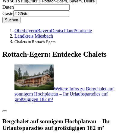
Wo soll’s hingehen?
Daten
Gäste
Suchen
Oberbayern
Bayern
Deutschland
Startseite
Landkreis Miesbach
Chalets in Rottach-Egern
Rottach-Egern: Entdecke Chalets
Weitere Infos zu Bergchalet auf
sonnigem Hochplateau – Ihr Urlaubsparadies auf
großzügigen 182 m²
Bergchalet auf sonnigem Hochplateau – Ihr
Urlaubsparadies auf großzügigen 182 m²