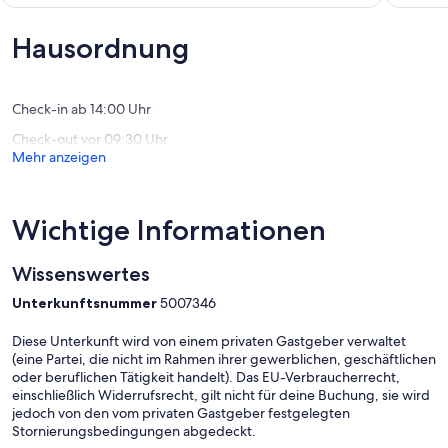
10,
von
Detail
Außerge
10,
in
(56
Wunderbar,
Hausordnung
den
Bewert
(29
Voralpen
Bewertungen)
Lenggries
Check-in ab 14:00 Uhr
Check-out vor 09:30 Uhr
Mehr anzeigen
Wichtige Informationen
Wissenswertes
Unterkunftsnummer
5007346
Diese Unterkunft wird von einem privaten Gastgeber verwaltet
(eine Partei, die nicht im Rahmen ihrer gewerblichen, geschäftlichen
oder beruflichen Tätigkeit handelt). Das EU-Verbraucherrecht,
einschließlich Widerrufsrecht, gilt nicht für deine Buchung, sie wird
jedoch von den vom privaten Gastgeber festgelegten
Stornierungsbedingungen abgedeckt.