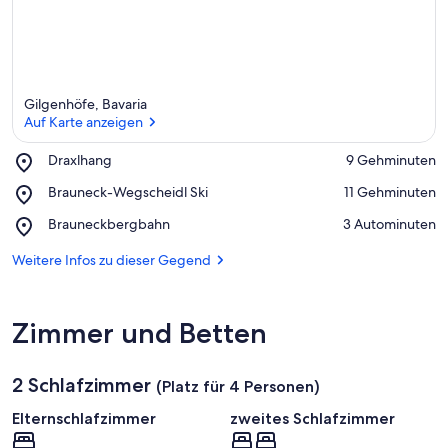
Gilgenhöfe, Bavaria
Auf Karte anzeigen
Place,
Draxlhang
‪9 Gehminuten‬
Draxlhang
Auf Karte anzeigen
Place,
Brauneck-Wegscheidl Ski
‪11 Gehminuten‬
Brauneck-
Place,
Brauneckbergbahn
‪3 Autominuten‬
Wegscheidl
Brauneckbergbahn
Ski
Weitere Infos zu dieser Gegend
Zimmer und Betten
2 Schlafzimmer
(Platz für 4 Personen)
Elternschlafzimmer
zweites Schlafzimmer