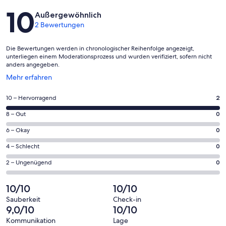
Bewertungen
10
Außergewöhnlich
2 Bewertungen
Die Bewertungen werden in chronologischer Reihenfolge angezeigt,
unterliegen einem Moderationsprozess und wurden verifiziert, sofern nicht
anders angegeben.
Wird
Mehr erfahren
in
einem
2
10 – Hervorragend
2
neuen
von
Fenster
0
8 – Gut
0
insgesamt
geöffnet
von
2
0
6 – Okay
0
insgesamt
Gästebewertungen
von
2
0
4 – Schlecht
0
haben
insgesamt
Gästebewertungen
von
eine
2
0
2 – Ungenügend
0
haben
insgesamt
Bewertung
Gästebewertungen
von
eine
2
von
haben
insgesamt
10/10
10/10
Bewertung
Gästebewertungen
10
eine
2
von
haben
Sauberkeit
Check-in
-
Bewertung
Gästebewertungen
9,0/10
10/10
8
eine
Hervorragend
von
haben
-
Bewertung
Kommunikation
Lage