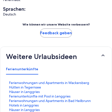
Sprachen:
Deutsch
Wie können wir unsere Website verbessern?
Feedback geben
Weitere Urlaubsideen
Ferienunterkünfte
L
Ferienwohnungen und Apartments in Wackersberg
i
L
Hütten in Tegernsee
n
i
L
Häuser in Lenggries
k
n
i
L
Ferienunterkünfte mit Pool in Lenggries
,
k
n
i
L
Ferienwohnungen und Apartments in Bad Heilbrunn
d
,
k
n
i
L
Hotels in Lenggries
e
d
,
k
n
i
L
Häuser in Lenggries