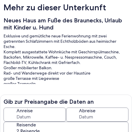
Mehr zu dieser Unterkunft
Neues Haus am Fuße des Braunecks, Urlaub
mit Kinder u. Hund
Exklusive und gemütliche neue Ferienwohnung mit zwei
getrennten Schlafzimmern mit Echtholzböden aus heimischer
Esche.
Komplett ausgestattete Wohnküche mit Geschirrspülmaschine,
Backofen, Mikrowelle, Kaffee- u. Nespressomaschine, Couch,
Flachbild-TV, Kühlschrank mit Gefrierfach.
Großer möbilierter Balkon.
Rad- und Wanderwege direkt vor der Haustüre
große Terrasse mit Liegewiese
großes Trampolin
Ski- und Radlraum ebenerdig, abschließbar
Brötchenservice
freies WLAN
Gib zur Preisangabe die Daten an
ganz viel Platz zum Parken
Anreise
Abreise
Reisende