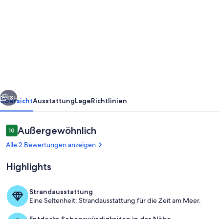
von
Neues
Haus
am
Fuße
des
Braunecks,
rück
Weiter
Urlaub
13+
Übersicht
Ausstattung
Lage
Richtlinien
mit
Kinder
Bewertungen
Außergewöhnlich
10
10 von 10.
u.
Alle 2 Bewertungen anzeigen
Hund
Highlights
Strandausstattung
Eine Seltenheit: Strandausstattung für die Zeit am Meer.
Außenbereich