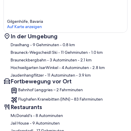
Gilgenhöfe, Bavaria
Auf Karte anzeigen
In der Umgebung
Karte
Draxlhang
- 9 Gehminuten
- 0.8 km
Brauneck-Wegscheidl Ski
- 11 Gehminuten
- 1.0 km
Brauneckbergbahn
- 3 Autominuten
- 2.1 km
Hochseilgarten IsarWinkel
- 4 Autominuten
- 2.8 km
Jaudenhangflitzer
- 11 Autominuten
- 3.9 km
Fortbewegung vor Ort
Bahnhof Lenggries – 2 Fahrminuten
Flughafen Kranebitten (INN) – 83 Fahrminuten
Restaurants
‪McDonald's - ‬8 Autominuten
‪Jail House - ‬9 Autominuten
‪Jaudenstadl - ‬17 Gehminuten