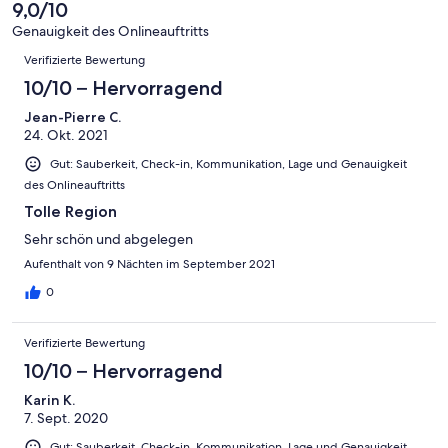
6
eine
9,0/10
Gut
von
-
Bewertung
4
Genauigkeit des Onlineauftritts
Okay
von
Bewertungen
-
Verifizierte Bewertung
2
Schlecht
-
10/10 – Hervorragend
Ungenügend
Jean-Pierre C.
24. Okt. 2021
Gut: Sauberkeit, Check-in, Kommunikation, Lage und Genauigkeit
des Onlineauftritts
Tolle Region
Sehr schön und abgelegen
Aufenthalt von 9 Nächten im September 2021
0
Verifizierte Bewertung
10/10 – Hervorragend
Karin K.
7. Sept. 2020
Gut: Sauberkeit, Check-in, Kommunikation, Lage und Genauigkeit