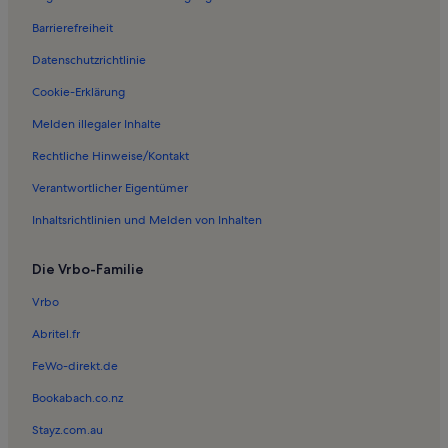
Ferienwohnungen in Grigoriana
Barrierefreiheit
Ferienwohnungen in Skafi
Datenschutzrichtlinie
Ferienwohnungen in Anidri
Ferienwohnungen in Sougia Strand
Cookie-Erklärung
Ferienwohnungen in Moni
Melden illegaler Inhalte
Ferienwohnungen in Kriós
Rechtliche Hinweise/Kontakt
Ferienwohnungen in Palaiochora Strand
Verantwortlicher Eigentümer
Ferienwohnungen in Gialos
Inhaltsrichtlinien und Melden von Inhalten
Ferienwohnungen in Grammeno Strand
Die Vrbo-Familie
Pensionen in Strand von Nea Chora
Ferienunterkünfte mit Pool in Apokoronas
Vrbo
Häuser in Georgioupolis
Abritel.fr
Villen in Georgioupolis
FeWo-direkt.de
Ferienunterkünfte mit Pool in Georgioupolis
Bookabach.co.nz
Resorts in Georgioupolis
Stayz.com.au