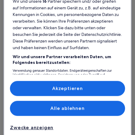
Wir und unsere
16
Partner speichern und/ oder greifen
Weitere Infos zu Malliarakis Wohnung
Weitere In
auf Informationen auf einem Gerät zu, z.B. auf eindeutige
Kennungen in Cookies, um personenbezogene Daten zu
verarbeiten. Sie können Ihre Präferenzen akzeptieren
oder verwalten. Klicken Sie dazu bitte unten oder
besuchen Sie jederzeit die Seite der Datenschutzrichtlinie.
Diese Präferenzen werden unseren Partnern signalisiert
und haben keinen Einfluss auf Surfdaten.
Wir und unsere Partner verarbeiten Daten, um
Folgendes bereitzustellen:
Verwendung genauer Standortdaten. Endgeräteeigenschaften zur
Identifikation aktiv abfragen. Speichern von oder Zugriff auf
Informationen auf einem Endgerät. Personalisierte Werbung und
Inhalte, Messung von Werbeleistung und der Performance von Inhalten,
Weitere Infos zu Malliarakis Wohnung
Weitere In
Ausserordentlich!
Highl
Zielgruppenforschung sowie Entwicklung und Verbesserung von
Akzeptieren
Angeboten.
außergewöhnlich
auße
Außergewöhnlich
Auße
10
10
Liste der Partner (Lieferanten)
10 von 10
10 von 1
3 Bewertungen
19 Be
(3
(19
Lage, Austattung, Sauberkeit, Empfang - einfach nur WOW!
Beautiful h
Alle ablehnen
bewertungen)
bewe
the house.
Zwecke anzeigen
Andreas S.
Iris T