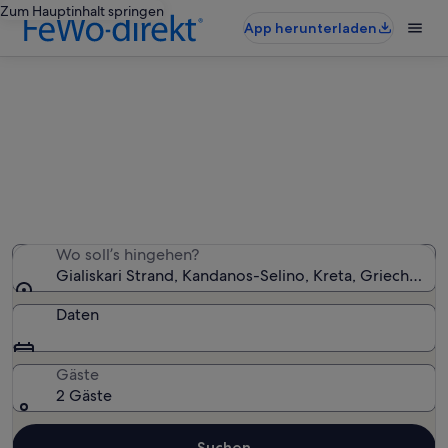
Zum Hauptinhalt springen
App herunterladen
Ferienunterkünfte nahe Gialiskari
Strand
Wir haben 64 Ferienunterkünfte gefunden. Bitte gib
deinen Reisezeitraum an, um die Verfügbarkeit zu
prüfen.
Wo soll’s hingehen?
Gialiskari Strand, Kandanos-Selino, Kreta, Griechenla
Daten
Gäste
2 Gäste
Suchen