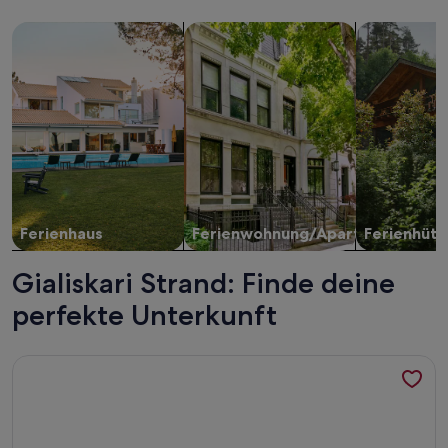
Suche nach Ferienhäusern
Suche nach Ferienwohnungen oder 
Suche nach 
Ferienhaus
Ferienwohnung/Apartment
Ferienhütt
Gialiskari Strand: Finde deine
perfekte Unterkunft
Weitere Infos zu Villa Aeolus mit eigenem Infinity-Pool und