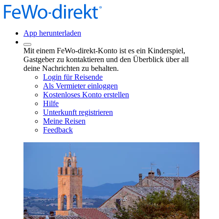
App herunterladen
Mit einem FeWo-direkt-Konto ist es ein Kinderspiel,
Gastgeber zu kontaktieren und den Überblick über all
deine Nachrichten zu behalten.
Login für Reisende
Als Vermieter einloggen
Kostenloses Konto erstellen
Hilfe
Unterkunft registrieren
Meine Reisen
Feedback