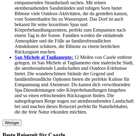
entspannenden Strandurlaub suchen. Mit seinen
atemberaubenden Sandstränden und ruhigen Seen bietet
Bibione viele Outdoor-Aktivitäten, die du genießen kannst,
vom Sonnenbaden bis zu Wassersport. Das Dorf ist auch
bekannt für seine luxuriösen Spas und
Körperbehandlungszentren, perfekt zum Entspannen nach
einem Tag in der Sonne. Familien werden die einladende
Atmosphäre und die Fülle an familienfreundlichen
Attraktionen schätzen, die Bibione zu einem herrlichen
Rückzugsort machen.
San Michele al Tagliamento:
12 Meilen von Caorle entfernt
gelegen, ist San Michele al Tagliamento eine malerische Stadt,
die atemberaubende Landschaften und Outdoor-Erlebnisse
bietet. Die wunderschönen Strände der Gegend und
familienfreundliche Optionen bieten die perfekte Kulisse für
Entspannung und Abenteuer. Du kannst dich verwöhnenden
Spa-Dienstleistungen oder Körperbehandlungen hingeben
und so einen erfrischenden Rückzugsort finden. Die
nahegelegenen Berge tragen zur atemberaubenden Landschaft
bei und machen dieses Reiseziel perfekt für Naturliebhaber,
die die freie Natur erkunden möchten.
Weniger
Beste Reisezeit für Caorle