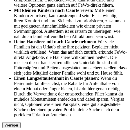
weitere Optionen ganz einfach auf FeWo-direkt filtern.
Mit kleinen Kindern nach Caorle reisen:
Mit kleinen
Kindern zu reisen, kann anstrengend sein. Es ist wichtig,
ihren Komfort und ihre Sicherheit zu priorisieren, zusammen
mit geeigneten Annehmlichkeiten wie einem privaten
Swimmingpool. Außerdem ist es ratsam zu überlegen, wie
nah du an familienfreundlichen Attraktionen sein wirst.
Deine Haustiere mit nach Caorle nehmen:
Für viele
Familien ist ein Urlaub ohne ihre pelzigen Begleiter nicht
wirklich erfüllend. Wenn das auf dich zutrifft, erkunde FeWo-
direkt-Angebote, die Haustiere willkommen heißen. Die
meisten dieser haustierfreundlichen Unterkünfte sind mit
Futternäpfen und Betten ausgestattet, um sicherzustellen, dass
sich jedes Mitglied deiner Familie wohl und zu Hause fühlt.
Einen Langzeitaufenthalt in Caorle planen:
Wenn du
Ferienunterkünfte suchst, die Rabatte für Aufenthalte von
einem Monat oder länger bieten, bist du hier genau richtig.
Durch die Verwendung der entsprechenden Filter kannst du
mühelos Monatsmieten entdecken und dabei sparen. Vergiss
nicht, Optionen wie einen Parkplatz, eine gut ausgestattete
Küche oder einen privaten Pool in deine Suche nach dem
perfekten Urlaub aufzunehmen.
Weniger