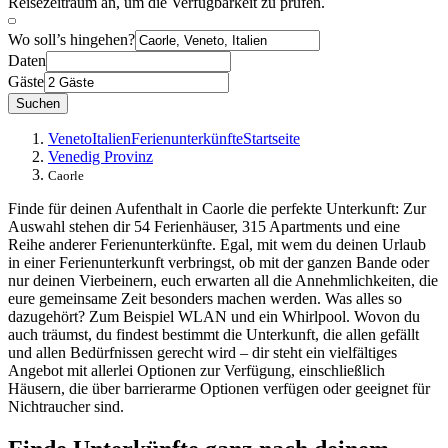
Reisezeitraum an, um die Verfügbarkeit zu prüfen.
Wo soll’s hingehen?
Daten
Gäste
Suchen
Veneto
Italien
Ferienunterkünfte
Startseite
Venedig Provinz
Caorle
Finde für deinen Aufenthalt in Caorle die perfekte Unterkunft: Zur
Auswahl stehen dir 54 Ferienhäuser, 315 Apartments und eine
Reihe anderer Ferienunterkünfte. Egal, mit wem du deinen Urlaub
in einer Ferienunterkunft verbringst, ob mit der ganzen Bande oder
nur deinen Vierbeinern, euch erwarten all die Annehmlichkeiten, die
eure gemeinsame Zeit besonders machen werden. Was alles so
dazugehört? Zum Beispiel WLAN und ein Whirlpool. Wovon du
auch träumst, du findest bestimmt die Unterkunft, die allen gefällt
und allen Bedürfnissen gerecht wird – dir steht ein vielfältiges
Angebot mit allerlei Optionen zur Verfügung, einschließlich
Häusern, die über barrierarme Optionen verfügen oder geeignet für
Nichtraucher sind.