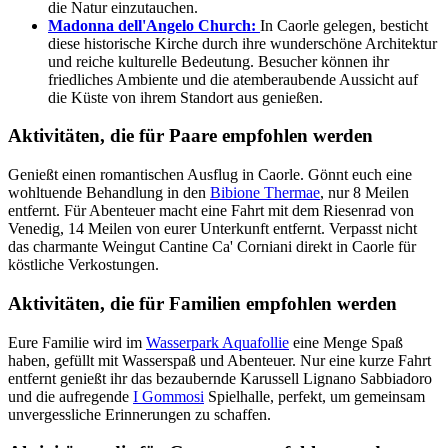
die Natur einzutauchen.
Madonna dell'Angelo Church:
In Caorle gelegen, besticht
diese historische Kirche durch ihre wunderschöne Architektur
und reiche kulturelle Bedeutung. Besucher können ihr
friedliches Ambiente und die atemberaubende Aussicht auf
die Küste von ihrem Standort aus genießen.
Aktivitäten, die für Paare empfohlen werden
Genießt einen romantischen Ausflug in Caorle. Gönnt euch eine
wohltuende Behandlung in den
Bibione Thermae
, nur 8 Meilen
entfernt. Für Abenteuer macht eine Fahrt mit dem Riesenrad von
Venedig, 14 Meilen von eurer Unterkunft entfernt. Verpasst nicht
das charmante Weingut Cantine Ca' Corniani direkt in Caorle für
köstliche Verkostungen.
Aktivitäten, die für Familien empfohlen werden
Eure Familie wird im
Wasserpark Aquafollie
eine Menge Spaß
haben, gefüllt mit Wasserspaß und Abenteuer. Nur eine kurze Fahrt
entfernt genießt ihr das bezaubernde Karussell Lignano Sabbiadoro
und die aufregende
I Gommosi
Spielhalle, perfekt, um gemeinsam
unvergessliche Erinnerungen zu schaffen.