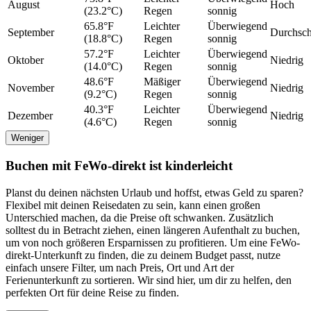
August
Hoch
(23.2°C)
Regen
sonnig
65.8°F
Leichter
Überwiegend
September
Durchschn
(18.8°C)
Regen
sonnig
57.2°F
Leichter
Überwiegend
Oktober
Niedrig
(14.0°C)
Regen
sonnig
48.6°F
Mäßiger
Überwiegend
November
Niedrig
(9.2°C)
Regen
sonnig
40.3°F
Leichter
Überwiegend
Dezember
Niedrig
(4.6°C)
Regen
sonnig
Weniger
Buchen mit FeWo-direkt ist kinderleicht
Planst du deinen nächsten Urlaub und hoffst, etwas Geld zu sparen?
Flexibel mit deinen Reisedaten zu sein, kann einen großen
Unterschied machen, da die Preise oft schwanken. Zusätzlich
solltest du in Betracht ziehen, einen längeren Aufenthalt zu buchen,
um von noch größeren Ersparnissen zu profitieren. Um eine FeWo-
direkt-Unterkunft zu finden, die zu deinem Budget passt, nutze
einfach unsere Filter, um nach Preis, Ort und Art der
Ferienunterkunft zu sortieren. Wir sind hier, um dir zu helfen, den
perfekten Ort für deine Reise zu finden.