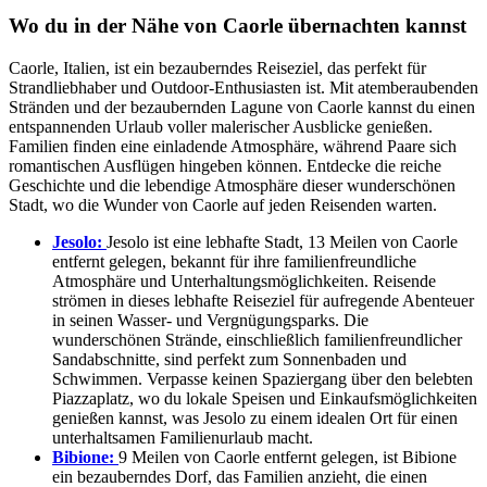
Wo du in der Nähe von Caorle übernachten kannst
Caorle, Italien, ist ein bezauberndes Reiseziel, das perfekt für
Strandliebhaber und Outdoor-Enthusiasten ist. Mit atemberaubenden
Stränden und der bezaubernden Lagune von Caorle kannst du einen
entspannenden Urlaub voller malerischer Ausblicke genießen.
Familien finden eine einladende Atmosphäre, während Paare sich
romantischen Ausflügen hingeben können. Entdecke die reiche
Geschichte und die lebendige Atmosphäre dieser wunderschönen
Stadt, wo die Wunder von Caorle auf jeden Reisenden warten.
Jesolo:
Jesolo ist eine lebhafte Stadt, 13 Meilen von Caorle
entfernt gelegen, bekannt für ihre familienfreundliche
Atmosphäre und Unterhaltungsmöglichkeiten. Reisende
strömen in dieses lebhafte Reiseziel für aufregende Abenteuer
in seinen Wasser- und Vergnügungsparks. Die
wunderschönen Strände, einschließlich familienfreundlicher
Sandabschnitte, sind perfekt zum Sonnenbaden und
Schwimmen. Verpasse keinen Spaziergang über den belebten
Piazzaplatz, wo du lokale Speisen und Einkaufsmöglichkeiten
genießen kannst, was Jesolo zu einem idealen Ort für einen
unterhaltsamen Familienurlaub macht.
Bibione:
9 Meilen von Caorle entfernt gelegen, ist Bibione
ein bezauberndes Dorf, das Familien anzieht, die einen