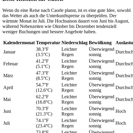
Wenn du eine Reise nach Caorle planst, ist es eine gute Idee, sowohl
das Wetter als auch die Unterkunftspreise zu überprüfen. Der
wärmste Monat ist Juli. Die Hochsaison dauert von Juni bis August,
während Nebenzeiten wie Oktober bis Dezember tendenziell
weniger Buchungen und bessere Angebote haben.
Kalendermonat
Temperatur
Niederschlag
Bewölkung
Auslast
38.3°F
Leichter
Überwiegend
Januar
Durchschn
(3.5°C)
Regen
sonnig
41.2°F
Leichter
Überwiegend
Februar
Durchschn
(5.1°C)
Regen
sonnig
47.3°F
Leichter
Überwiegend
März
Durchschn
(8.5°C)
Regen
sonnig
54.7°F
Leichter
Überwiegend
April
Durchschn
(12.6°C)
Regen
sonnig
62.2°F
Leichter
Überwiegend
Mai
Durchschn
(16.8°C)
Regen
sonnig
70.3°F
Leichter
Überwiegend
Juni
Hoch
(21.3°C)
Regen
sonnig
74.1°F
Leichter
Überwiegend
Juli
Hoch
(23.4°C)
Regen
sonnig
73.8°F
Leichter
Überwiegend