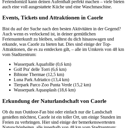
Feriendomizil kann deinen Aufenthalt perfekt machen – viele bieten
auch eine voll ausgestattete Küche und eine Waschmaschine.
Events, Tickets und Attraktionen in Caorle
Bist du auf der Suche nach den besten Aktivitäten in der Gegend?
Auch wenn es verlockend ist, in deiner gemütlichen
Ferienunterkunft zu bleiben, solltest du dich hinauswagen und
erkunde, was Caorle zu bieten hat. Dies sind einige der Top-
Attraktionen, die es zu entdecken gilt, – alle im Umkreis von 48 km
vom Stadtzentrum:
Wasserpark Aquafollie (0,6 km)
Golf Pra' delle Torri (6,6 km)
Bibione Thermae (12,5 km)
Luna Park Adriatico (13,4 km)
Tierpark Parco Zoo Punta Verde (15,2 km)
Wasserpark Aquasplash (18,6 km)
Erkundung der Naturlandschaft von Caorle
Ob du nun Outdoor-Fan bist oder einfach nur die Landschaft
genießen möchtest, Caorle ist ein toller Ort, um einige Stunden im
Freien zu verbringen. Hier sind einige der bemerkenswertesten
Naturschönheiten, alle innerhalb von 48 km vom Stadtzentrum: