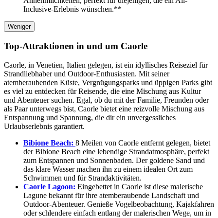
Annehmlichkeiten, perfekt für diejenigen, die ein All-
Inclusive-Erlebnis wünschen.**
Weniger
Top-Attraktionen in und um Caorle
Caorle, in Venetien, Italien gelegen, ist ein idyllisches Reiseziel für
Strandliebhaber und Outdoor-Enthusiasten. Mit seiner
atemberaubenden Küste, Vergnügungsparks und üppigen Parks gibt
es viel zu entdecken für Reisende, die eine Mischung aus Kultur
und Abenteuer suchen. Egal, ob du mit der Familie, Freunden oder
als Paar unterwegs bist, Caorle bietet eine reizvolle Mischung aus
Entspannung und Spannung, die dir ein unvergessliches
Urlaubserlebnis garantiert.
Bibione Beach:
8 Meilen von Caorle entfernt gelegen, bietet
der Bibione Beach eine lebendige Strandatmosphäre, perfekt
zum Entspannen und Sonnenbaden. Der goldene Sand und
das klare Wasser machen ihn zu einem idealen Ort zum
Schwimmen und für Strandaktivitäten.
Caorle Lagoon:
Eingebettet in Caorle ist diese malerische
Lagune bekannt für ihre atemberaubende Landschaft und
Outdoor-Abenteuer. Genieße Vogelbeobachtung, Kajakfahren
oder schlendere einfach entlang der malerischen Wege, um in