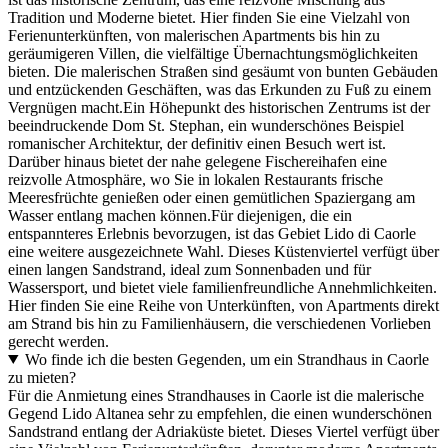
Tradition und Moderne bietet. Hier finden Sie eine Vielzahl von
Ferienunterkünften, von malerischen Apartments bis hin zu
geräumigeren Villen, die vielfältige Übernachtungsmöglichkeiten
bieten. Die malerischen Straßen sind gesäumt von bunten Gebäuden
und entzückenden Geschäften, was das Erkunden zu Fuß zu einem
Vergnügen macht.Ein Höhepunkt des historischen Zentrums ist der
beeindruckende Dom St. Stephan, ein wunderschönes Beispiel
romanischer Architektur, der definitiv einen Besuch wert ist.
Darüber hinaus bietet der nahe gelegene Fischereihafen eine
reizvolle Atmosphäre, wo Sie in lokalen Restaurants frische
Meeresfrüchte genießen oder einen gemütlichen Spaziergang am
Wasser entlang machen können.Für diejenigen, die ein
entspannteres Erlebnis bevorzugen, ist das Gebiet Lido di Caorle
eine weitere ausgezeichnete Wahl. Dieses Küstenviertel verfügt über
einen langen Sandstrand, ideal zum Sonnenbaden und für
Wassersport, und bietet viele familienfreundliche Annehmlichkeiten.
Hier finden Sie eine Reihe von Unterkünften, von Apartments direkt
am Strand bis hin zu Familienhäusern, die verschiedenen Vorlieben
gerecht werden.
Wo finde ich die besten Gegenden, um ein Strandhaus in Caorle
zu mieten?
Für die Anmietung eines Strandhauses in Caorle ist die malerische
Gegend Lido Altanea sehr zu empfehlen, die einen wunderschönen
Sandstrand entlang der Adriaküste bietet. Dieses Viertel verfügt über