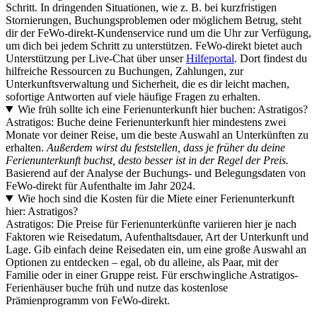
Schritt. In dringenden Situationen, wie z. B. bei kurzfristigen
Stornierungen, Buchungsproblemen oder möglichem Betrug, steht
dir der FeWo-direkt-Kundenservice rund um die Uhr zur Verfügung,
um dich bei jedem Schritt zu unterstützen. FeWo-direkt bietet auch
Unterstützung per Live-Chat über unser
Hilfeportal
. Dort findest du
hilfreiche Ressourcen zu Buchungen, Zahlungen, zur
Unterkunftsverwaltung und Sicherheit, die es dir leicht machen,
sofortige Antworten auf viele häufige Fragen zu erhalten.
Wie früh sollte ich eine Ferienunterkunft hier buchen: Astratigos?
Astratigos: Buche deine Ferienunterkunft hier mindestens zwei
Monate vor deiner Reise, um die beste Auswahl an Unterkünften zu
erhalten.
Außerdem wirst du feststellen, dass je früher du deine
Ferienunterkunft buchst, desto besser ist in der Regel der Preis.
Basierend auf der Analyse der Buchungs- und Belegungsdaten von
FeWo-direkt für Aufenthalte im Jahr 2024.
Wie hoch sind die Kosten für die Miete einer Ferienunterkunft
hier: Astratigos?
Astratigos: Die Preise für Ferienunterkünfte variieren hier je nach
Faktoren wie Reisedatum, Aufenthaltsdauer, Art der Unterkunft und
Lage. Gib einfach deine Reisedaten ein, um eine große Auswahl an
Optionen zu entdecken – egal, ob du alleine, als Paar, mit der
Familie oder in einer Gruppe reist. Für erschwingliche Astratigos-
Ferienhäuser buche früh und nutze das kostenlose
Prämienprogramm von FeWo-direkt.