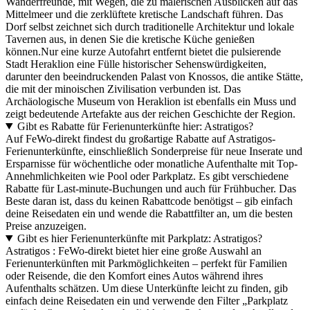
Wanderfreunde, mit Wegen, die zu malerischen Ausblicken auf das
Mittelmeer und die zerklüftete kretische Landschaft führen. Das
Dorf selbst zeichnet sich durch traditionelle Architektur und lokale
Tavernen aus, in denen Sie die kretische Küche genießen
können.Nur eine kurze Autofahrt entfernt bietet die pulsierende
Stadt Heraklion eine Fülle historischer Sehenswürdigkeiten,
darunter den beeindruckenden Palast von Knossos, die antike Stätte,
die mit der minoischen Zivilisation verbunden ist. Das
Archäologische Museum von Heraklion ist ebenfalls ein Muss und
zeigt bedeutende Artefakte aus der reichen Geschichte der Region.
Gibt es Rabatte für Ferienunterkünfte hier: Astratigos?
Auf FeWo-direkt findest du großartige Rabatte auf Astratigos-
Ferienunterkünfte, einschließlich Sonderpreise für neue Inserate und
Ersparnisse für wöchentliche oder monatliche Aufenthalte mit Top-
Annehmlichkeiten wie Pool oder Parkplatz. Es gibt verschiedene
Rabatte für Last-minute-Buchungen und auch für Frühbucher. Das
Beste daran ist, dass du keinen Rabattcode benötigst – gib einfach
deine Reisedaten ein und wende die Rabattfilter an, um die besten
Preise anzuzeigen.
Gibt es hier Ferienunterkünfte mit Parkplatz: Astratigos?
Astratigos : FeWo-direkt bietet hier eine große Auswahl an
Ferienunterkünften mit Parkmöglichkeiten – perfekt für Familien
oder Reisende, die den Komfort eines Autos während ihres
Aufenthalts schätzen. Um diese Unterkünfte leicht zu finden, gib
einfach deine Reisedaten ein und verwende den Filter „Parkplatz