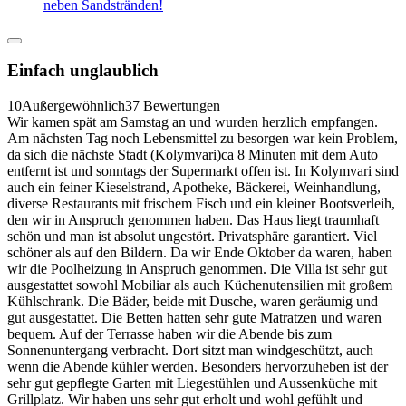
neben Sandstränden!
Einfach unglaublich
10
Außergewöhnlich
37 Bewertungen
Wir kamen spät am Samstag an und wurden herzlich empfangen.
Am nächsten Tag noch Lebensmittel zu besorgen war kein Problem,
da sich die nächste Stadt (Kolymvari)ca 8 Minuten mit dem Auto
entfernt ist und sonntags der Supermarkt offen ist. In Kolymvari sind
auch ein feiner Kieselstrand, Apotheke, Bäckerei, Weinhandlung,
diverse Restaurants mit frischem Fisch und ein kleiner Bootsverleih,
den wir in Anspruch genommen haben. Das Haus liegt traumhaft
schön und man ist absolut ungestört. Privatsphäre garantiert. Viel
schöner als auf den Bildern. Da wir Ende Oktober da waren, haben
wir die Poolheizung in Anspruch genommen. Die Villa ist sehr gut
ausgestattet sowohl Mobiliar als auch Küchenutensilien mit großem
Kühlschrank. Die Bäder, beide mit Dusche, waren geräumig und
gut ausgestattet. Die Betten hatten sehr gute Matratzen und waren
bequem. Auf der Terrasse haben wir die Abende bis zum
Sonnenuntergang verbracht. Dort sitzt man windgeschützt, auch
wenn die Abende kühler werden. Besonders hervorzuheben ist der
sehr gut gepflegte Garten mit Liegestühlen und Aussenküche mit
Grillplatz. Wir haben uns sehr gut erholt und wohl gefühlt und