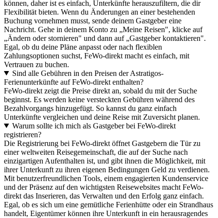
können, daher ist es einfach, Unterkünfte herauszufiltern, die dir
Flexibilität bieten. Wenn du Änderungen an einer bestehenden
Buchung vornehmen musst, sende deinem Gastgeber eine
Nachricht. Gehe in deinem Konto zu „Meine Reisen", klicke auf
„Ändern oder stornieren" und dann auf „Gastgeber kontaktieren".
Egal, ob du deine Pläne anpasst oder nach flexiblen
Zahlungsoptionen suchst, FeWo-direkt macht es einfach, mit
Vertrauen zu buchen.
Sind alle Gebühren in den Preisen der Astratigos-
Ferienunterkünfte auf FeWo-direkt enthalten?
FeWo-direkt zeigt die Preise direkt an, sobald du mit der Suche
beginnst. Es werden keine versteckten Gebühren während des
Bezahlvorgangs hinzugefügt. So kannst du ganz einfach
Unterkünfte vergleichen und deine Reise mit Zuversicht planen.
Warum sollte ich mich als Gastgeber bei FeWo-direkt
registrieren?
Die Registrierung bei FeWo-direkt öffnet Gastgebern die Tür zu
einer weltweiten Reisegemeinschaft, die auf der Suche nach
einzigartigen Aufenthalten ist, und gibt ihnen die Möglichkeit, mit
ihrer Unterkunft zu ihren eigenen Bedingungen Geld zu verdienen.
Mit benutzerfreundlichen Tools, einem engagierten Kundenservice
und der Präsenz auf den wichtigsten Reisewebsites macht FeWo-
direkt das Inserieren, das Verwalten und den Erfolg ganz einfach.
Egal, ob es sich um eine gemütliche Ferienhütte oder ein Strandhaus
handelt, Eigentümer können ihre Unterkunft in ein herausragendes