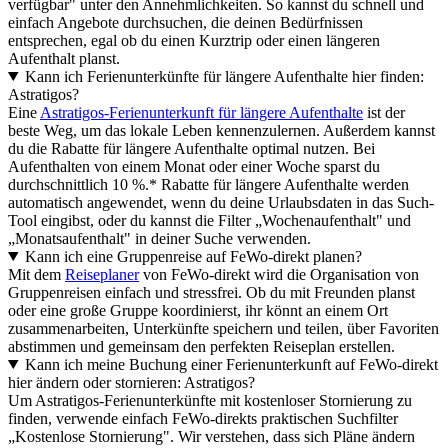
verfügbar" unter den Annehmlichkeiten. So kannst du schnell und
einfach Angebote durchsuchen, die deinen Bedürfnissen
entsprechen, egal ob du einen Kurztrip oder einen längeren
Aufenthalt planst.
Kann ich Ferienunterkünfte für längere Aufenthalte hier finden:
Astratigos?
Eine
Astratigos-Ferienunterkunft für längere Aufenthalte
ist der
beste Weg, um das lokale Leben kennenzulernen. Außerdem kannst
du die Rabatte für längere Aufenthalte optimal nutzen. Bei
Aufenthalten von einem Monat oder einer Woche sparst du
durchschnittlich 10 %.* Rabatte für längere Aufenthalte werden
automatisch angewendet, wenn du deine Urlaubsdaten in das Such-
Tool eingibst, oder du kannst die Filter „Wochenaufenthalt" und
„Monatsaufenthalt" in deiner Suche verwenden.
Kann ich eine Gruppenreise auf FeWo-direkt planen?
Mit dem
Reiseplaner
von FeWo-direkt wird die Organisation von
Gruppenreisen einfach und stressfrei. Ob du mit Freunden planst
oder eine große Gruppe koordinierst, ihr könnt an einem Ort
zusammenarbeiten, Unterkünfte speichern und teilen, über Favoriten
abstimmen und gemeinsam den perfekten Reiseplan erstellen.
Kann ich meine Buchung einer Ferienunterkunft auf FeWo-direkt
hier ändern oder stornieren: Astratigos?
Um Astratigos-Ferienunterkünfte mit kostenloser Stornierung zu
finden, verwende einfach FeWo-direkts praktischen Suchfilter
„Kostenlose Stornierung". Wir verstehen, dass sich Pläne ändern