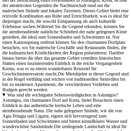
Bei der Betrachtung eines Ferienhauses in Astratigos, Kreta, ist eine
der attraktivsten Gegenden die Nachbarschaft rund um die
malerischen Strände und lokalen Tavernen. Dieses Gebiet bietet eine
reizvolle Kombination aus Ruhe und Erreichbarkeit, was es ideal für
diejenigen macht, die sowohl Entspannung als auch kulturelle
Erlebnisse suchen.Während Sie die Gegend erkunden, können Sie
die atemberaubende natürliche Schönheit der nahe gelegenen Küste
genießen, die ideal zum Sonnenbaden und Schwimmen ist. Nur
einen Katzensprung entfernt können Sie den charmanten Dorfplatz
besuchen, wo Sie malerische Geschäfte und Restaurants finden, die
die kulinarischen Köstlichkeiten der Region präsentieren. Darüber
hinaus bieten die über das gesamte Gebiet verteilten historischen
Stätten einen faszinierenden Einblick in die reiche Vergangenheit
Kretas, was es zu einem wunderbaren Reiseziel für
Geschichtsinteressierte macht.Die Mietobjekte in dieser Gegend sind
in der Regel vielfältig und reichen von traditionellen Steinvillen bis
hin zu modernen Apartments, die verschiedenen Vorlieben und
Budgets gerecht werden.
Was sind die wichtigsten Sehenswürdigkeiten in Astratigos?
Astratigos, ein charmantes Dorf auf Kreta, bietet Besuchern einen
Einblick in das authentische kretische Leben und eine
atemberaubende Natur. Die nahe gelegenen Strände, wie die von
Agia Pelagia und Ligaria, eignen sich hervorragend zum
Sonnenbaden und Schwimmen und bieten kristallklares Wasser und
wunderschöne Sandstrände.Die umliegende Landschaft ist ideal für