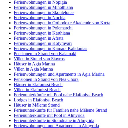
Ferienwohnungen in Nopigia
Ferienwohnungen in Minothiana
Ferienwohnungen in Skoutelonas
Ferienwohnungen in Nochia
Ferienwohnungen in Orthodoxe Akademie von Kreta
Ferienwohnungen in Polemarchi
Ferienwohnungen in Karthiana
Ferienwohnungen in Afrata
Ferienwohnungen in Kolymvari
Ferienwohnungen in Kamara Kalidonias
Pensionen in Strand von Kalamaki
Villen in Strand von Stavros
Häuser in Agia Marina
Villen in Agia Marina
Ferienwohnungen und Apartments in Agia Marina
Pensionen in Strand von Nea Chora
Häuser in Elafonissi Beach
Villen in Elafonissi Beach
Ferienunterkünfte mit Pool nahe Elafonissi Beach
Lodges in Elafonissi Beach
Häuser in Máleme Strand
Ferienunterkünfte für Familien nahe Máleme Strand
Ferienunterkünfte mit Pool in Almyrida
Ferienunterkünfte in Strandnähe in Almyrida
Ferienwohnungen und Apartments in Almyrida