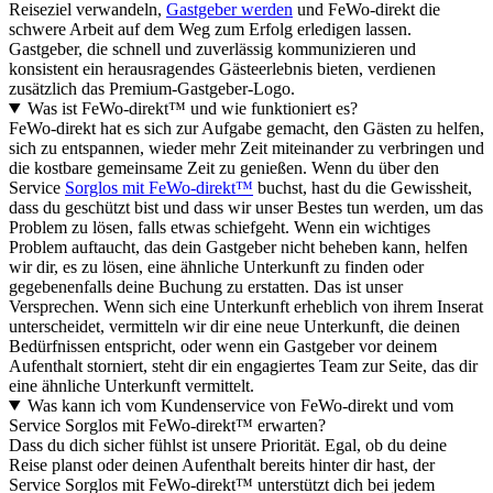
Reiseziel verwandeln,
Gastgeber werden
und FeWo-direkt die
schwere Arbeit auf dem Weg zum Erfolg erledigen lassen.
Gastgeber, die schnell und zuverlässig kommunizieren und
konsistent ein herausragendes Gästeerlebnis bieten, verdienen
zusätzlich das Premium-Gastgeber-Logo.
Was ist FeWo-direkt™ und wie funktioniert es?
FeWo-direkt hat es sich zur Aufgabe gemacht, den Gästen zu helfen,
sich zu entspannen, wieder mehr Zeit miteinander zu verbringen und
die kostbare gemeinsame Zeit zu genießen. Wenn du über den
Service
Sorglos mit FeWo-direkt™
buchst, hast du die Gewissheit,
dass du geschützt bist und dass wir unser Bestes tun werden, um das
Problem zu lösen, falls etwas schiefgeht. Wenn ein wichtiges
Problem auftaucht, das dein Gastgeber nicht beheben kann, helfen
wir dir, es zu lösen, eine ähnliche Unterkunft zu finden oder
gegebenenfalls deine Buchung zu erstatten. Das ist unser
Versprechen. Wenn sich eine Unterkunft erheblich von ihrem Inserat
unterscheidet, vermitteln wir dir eine neue Unterkunft, die deinen
Bedürfnissen entspricht, oder wenn ein Gastgeber vor deinem
Aufenthalt storniert, steht dir ein engagiertes Team zur Seite, das dir
eine ähnliche Unterkunft vermittelt.
Was kann ich vom Kundenservice von FeWo-direkt und vom
Service Sorglos mit FeWo-direkt™ erwarten?
Dass du dich sicher fühlst ist unsere Priorität. Egal, ob du deine
Reise planst oder deinen Aufenthalt bereits hinter dir hast, der
Service Sorglos mit FeWo-direkt™ unterstützt dich bei jedem