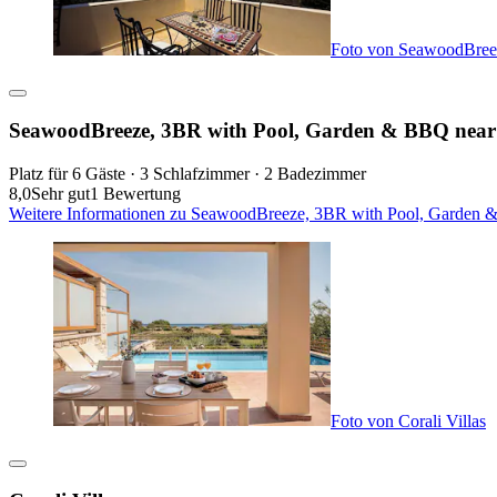
Foto von SeawoodBree
SeawoodBreeze, 3BR with Pool, Garden & BBQ near
Platz für 6 Gäste · 3 Schlafzimmer · 2 Badezimmer
8,0
Sehr gut
1 Bewertung
Weitere Informationen zu SeawoodBreeze, 3BR with Pool, Garden &
Foto von Corali Villas