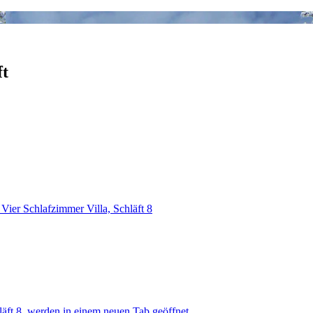
ft
 Vier Schlafzimmer Villa, Schläft 8
läft 8, werden in einem neuen Tab geöffnet