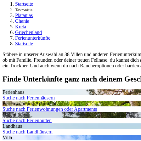
Startseite
Tavronitis
Platanias
Chania
Kreta
Griechenland
Ferienunterkünfte
Startseite
Stöbere in unserer Auswahl an 38 Villen und anderen Ferienunterkünft
ob mit Familie, Freunden oder deiner treuen Fellnase, du kannst dic
ein Trockner. Und auch wenn du nach Raucheroptionen oder barrierea
Finde Unterkünfte ganz nach deinem Ges
Ferienhaus
Suche nach Ferienhäusern
Ferienwohnung/Apartment
Suche nach Ferienwohnungen oder Apartments
Ferienhütte
Suche nach Ferienhütten
Landhaus
Suche nach Landhäusern
Villa