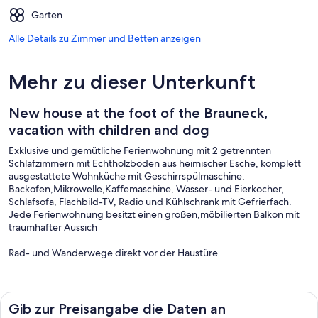
Garten
Alle Details zu Zimmer und Betten anzeigen
Mehr zu dieser Unterkunft
New house at the foot of the Brauneck,
vacation with children and dog
Exklusive und gemütliche Ferienwohnung mit 2 getrennten
Schlafzimmern mit Echtholzböden aus heimischer Esche, komplett
ausgestattete Wohnküche mit Geschirrspülmaschine,
Backofen,Mikrowelle,Kaffemaschine, Wasser- und Eierkocher,
Schlafsofa, Flachbild-TV, Radio und Kühlschrank mit Gefrierfach.
Jede Ferienwohnung besitzt einen großen,möbilierten Balkon mit
traumhafter Aussich
Rad- und Wanderwege direkt vor der Haustüre
-große Terrasse mit Liegewiese
- Ski- und Radlraum ebenerdig,abschließbar
Gib zur Preisangabe die Daten an