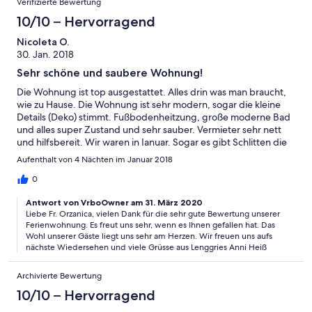
Verifizierte Bewertung
10/10 – Hervorragend
Nicoleta O.
30. Jan. 2018
Sehr schöne und saubere Wohnung!
Die Wohnung ist top ausgestattet. Alles drin was man braucht,
wie zu Hause. Die Wohnung ist sehr modern, sogar die kleine
Details (Deko) stimmt. Fußbodenheitzung, große moderne Bad
und alles super Zustand und sehr sauber. Vermieter sehr nett
und hilfsbereit. Wir waren in Ianuar. Sogar es gibt Schlitten die
man benutzen darf. Ich war sehr zufrieden und würde immer
Aufenthalt von 4 Nächten im Januar 2018
wieder kommen.
0
Antwort von VrboOwner am 31. März 2020
Liebe Fr. Orzanica, vielen Dank für die sehr gute Bewertung unserer
Ferienwohnung. Es freut uns sehr, wenn es Ihnen gefallen hat. Das
Wohl unserer Gäste liegt uns sehr am Herzen. Wir freuen uns aufs
nächste Wiedersehen und viele Grüsse aus Lenggries Anni Heiß
Archivierte Bewertung
10/10 – Hervorragend