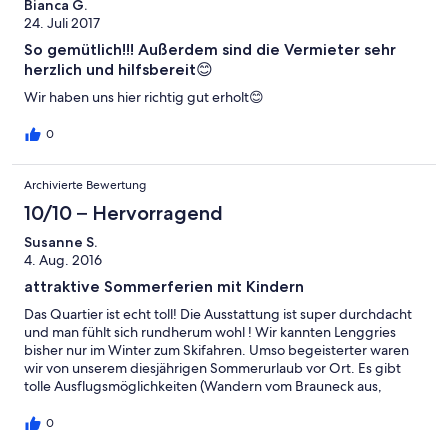
Bianca G.
24. Juli 2017
So gemütlich!!! Außerdem sind die Vermieter sehr
herzlich und hilfsbereit😊
Wir haben uns hier richtig gut erholt😊
0
Archivierte Bewertung
10/10 – Hervorragend
Susanne S.
4. Aug. 2016
attraktive Sommerferien mit Kindern
Das Quartier ist echt toll! Die Ausstattung ist super durchdacht
und man fühlt sich rundherum wohl ! Wir kannten Lenggries
bisher nur im Winter zum Skifahren. Umso begeisterter waren
wir von unserem diesjährigen Sommerurlaub vor Ort. Es gibt
tolle Ausflugsmöglichkeiten (Wandern vom Brauneck aus,
Jachenau, Sylvenstein, Mittenwald, Garmisch mit Zugspitze und
Partnachklamm, Walchensee mit Herzogstand. Sogar einen
0
Ausflug nach Neuschwanstein und zur Wieskirche haben wir