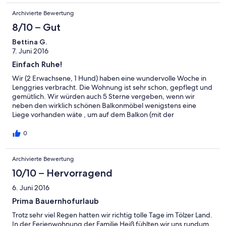
gemacht, ca.100 KM) Die Gästekarte Plus ist wirklich attraktiv !
Archivierte Bewertung
(Jaudenhangflitzer, täglich Schwimmen in der Isarwelle, eine
Fahrt auf den Brauneck) . Wir kommen bestimmt wieder !
8/10 – Gut
Bettina G.
7. Juni 2016
Einfach Ruhe!
Wir (2 Erwachsene, 1 Hund) haben eine wundervolle Woche in
Lenggries verbracht. Die Wohnung ist sehr schon, gepflegt und
gemütlich. Wir würden auch 5 Sterne vergeben, wenn wir
neben den wirklich schönen Balkonmöbel wenigstens eine
Liege vorhanden wäte , um auf dem Balkon (mit der
wunderschönen Aussicht besser relaxen zu können. Aber das ist
jammern auf hohem Niveau! Wir kommen gerne im nächsten
0
Jahr wieder! Vielen Dank! Es war einfach schön!
Archivierte Bewertung
10/10 – Hervorragend
6. Juni 2016
Prima Bauernhofurlaub
Trotz sehr viel Regen hatten wir richtig tolle Tage im Tölzer Land.
In der Ferienwohnung der Familie Heiß fühlten wir uns rundum