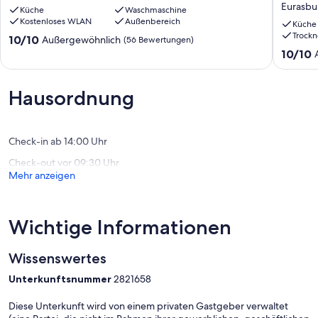
Eurasbu
Küche
Waschmaschine
südlich
Kostenloses WLAN
Außenbereich
von
Küche
Trockn
Münche
10.0
10/10
Außergewöhnlich
(56 Bewertungen)
Eurasbu
von
10.0
10/10
10,
von
Außergewöhnlich,
10,
(56
Außerge
Hausordnung
Bewertungen)
(60
Bewert
Check-in ab 14:00 Uhr
Check-out vor 09:30 Uhr
Mehr anzeigen
Wichtige Informationen
Wissenswertes
Unterkunftsnummer
2821658
Diese Unterkunft wird von einem privaten Gastgeber verwaltet