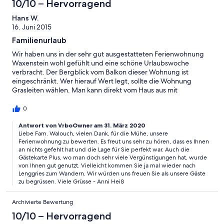
10/10 – Hervorragend
Hans W.
16. Juni 2015
Familienurlaub
Wir haben uns in der sehr gut ausgestatteten Ferienwohnung
Waxenstein wohl gefühlt und eine schöne Urlaubswoche
verbracht. Der Bergblick vom Balkon dieser Wohnung ist
eingeschränkt. Wer hierauf Wert legt, sollte die Wohnung
Grasleiten wählen. Man kann direkt vom Haus aus mit
Wanderungen beginnen. Die Bergbahn zum Brauneck ist ca. 1
km entfernt und auch zu Fuß gut erreichbar. Eine Bereicherung
0
ist die Gästekarte Plus, die im Preis inbegriffen ist.
Empfehlenswert ist die an der Isar gelegene Pizzeria Luna Piena
Antwort von VrboOwner am 31. März 2020
Liebe Fam. Walouch, vielen Dank, für die Mühe, unsere
mit schönem Freibereich.
Ferienwohnung zu bewerten. Es freut uns sehr zu hören, dass es Ihnen
an nichts gefehlt hat und die Lage für Sie perfekt war. Auch die
Gästekarte Plus, wo man doch sehr viele Vergünstigungen hat, wurde
von Ihnen gut genutzt. Vielleicht kommen Sie ja mal wieder nach
Lenggries zum Wandern. Wir würden uns freuen Sie als unsere Gäste
zu begrüssen. Viele Grüsse - Anni Heiß
Archivierte Bewertung
10/10 – Hervorragend