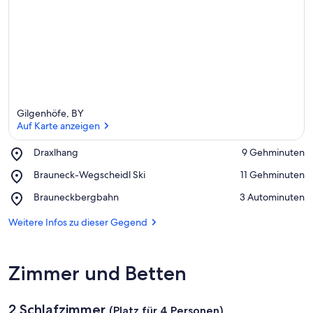
Gilgenhöfe, BY
Auf Karte anzeigen
Place,
Draxlhang
‪9 Gehminuten‬
Draxlhang
Auf Karte anzeigen
Place,
Brauneck-Wegscheidl Ski
‪11 Gehminuten‬
Brauneck-
Place,
Brauneckbergbahn
‪3 Autominuten‬
Wegscheidl
Brauneckbergbahn
Ski
Weitere Infos zu dieser Gegend
Zimmer und Betten
2 Schlafzimmer
(Platz für 4 Personen)