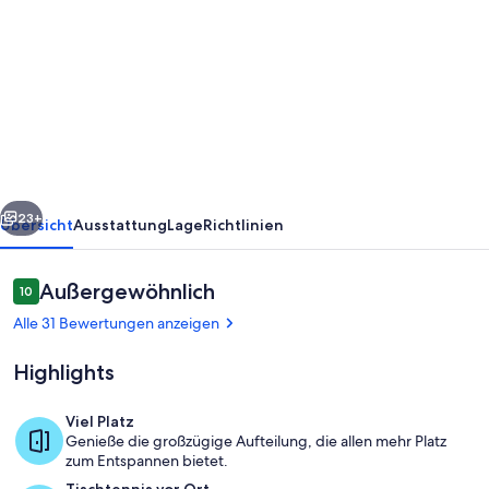
von
New
house
at
the
foot
of
rück
Weiter
the
23+
Übersicht
Ausstattung
Lage
Richtlinien
Brauneck,
vacation
Bewertungen
Außergewöhnlich
10
10 von 10.
with
Alle 31 Bewertungen anzeigen
children
Highlights
and
dog
Viel Platz
Genieße die großzügige Aufteilung, die allen mehr Platz
Außenbereich
zum Entspannen bietet.