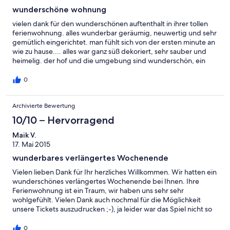
wunderschöne wohnung
vielen dank für den wunderschönen auftenthalt in ihrer tollen
ferienwohnung. alles wunderbar geräumig, neuwertig und sehr
gemütlich eingerichtet. man fühlt sich von der ersten minute an
wie zu hause.... alles war ganz süß dekoriert, sehr sauber und
heimelig. der hof und die umgebung sind wunderschön, ein
katzensprung zum nächsten supermarkt. super ist auch die
gästekarte plus, die teil des aufenthalts ist! wir sind sehr herzlich
0
begrüßt worden und jedes gespräch war unterhaltsam und
angenehm. wir möchten auf jeden fall wieder dort ein paar tage
Archivierte Bewertung
urlaub machen!!!! viele grüße
10/10 – Hervorragend
Maik V.
17. Mai 2015
wunderbares verlängertes Wochenende
Vielen lieben Dank für Ihr herzliches Willkommen. Wir hatten ein
wunderschönes verlängertes Wochenende bei Ihnen. Ihre
Ferienwohnung ist ein Traum, wir haben uns sehr sehr
wohlgefühlt. Vielen Dank auch nochmal für die Möglichkeit
unsere Tickets auszudrucken ;-), ja leider war das Spiel nicht so
schön, aber es war toll wieder mal im Stadion gewesen zu sein.
Meine Omi fand es auch sehr sehr schön bei Ihnen. Wir werden
0