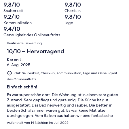
von
haben
insgesamt
9,8/10
9,8/10
Bewertung
Gästebewertungen
10
eine
31
von
haben
Sauberkeit
Check-in
-
Bewertung
Gästebewertungen
9,2/10
9,8/10
8
eine
Hervorragend
von
haben
-
Bewertung
Kommunikation
Lage
6
eine
9,4/10
Gut
von
-
Bewertung
4
Genauigkeit des Onlineauftritts
Okay
von
Bewertungen
-
Verifizierte Bewertung
2
Schlecht
-
10/10 – Hervorragend
Ungenügend
Karen L.
6. Aug. 2025
Gut: Sauberkeit, Check-in, Kommunikation, Lage und Genauigkeit
des Onlineauftritts
Einfach schön!
Es war super schön dort. Die Wohnung ist in einem sehr guten
Zustand. Sehr gepflegt und geräumig. Die Küche ist gut
ausgestattet. Das Bad neuwertig und sauber. Die Betten in
beiden Schlafzimmer waren gut. Es war keine Matratze
durchgelegen. Vom Balkon aus hatten wir eine fantastische
Aussicht auf die Berge! Unsere Kinder konnten im Garten mit
Aufenthalt von 14 Nächten im Juli 2025
den Spielsachen und den Kindern der Vermieter mitspielen. Die