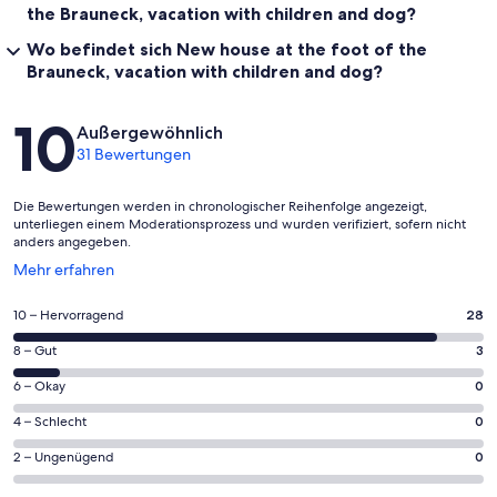
the Brauneck, vacation with children and dog?
Wo befindet sich New house at the foot of the
Brauneck, vacation with children and dog?
Bewertungen
10
Außergewöhnlich
31 Bewertungen
Die Bewertungen werden in chronologischer Reihenfolge angezeigt,
unterliegen einem Moderationsprozess und wurden verifiziert, sofern nicht
anders angegeben.
Wird
Mehr erfahren
in
einem
28
10 – Hervorragend
28
neuen
von
Fenster
3
8 – Gut
3
insgesamt
geöffnet
von
31
0
6 – Okay
0
insgesamt
Gästebewertungen
von
31
0
4 – Schlecht
0
haben
insgesamt
Gästebewertungen
von
eine
31
0
2 – Ungenügend
0
haben
insgesamt
Bewertung
Gästebewertungen
von
eine
31