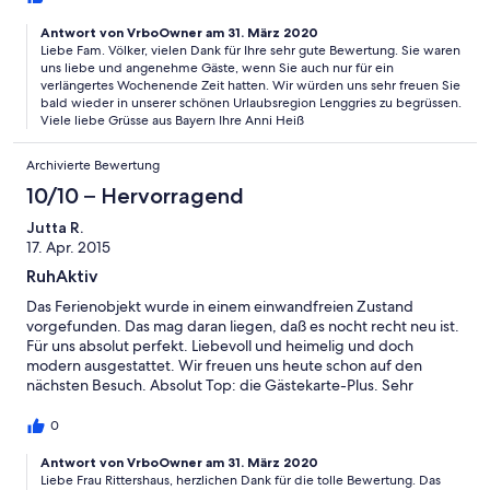
bestimmt bei Ihnen nochmal unseren Urlaub verbringen und ich
werde Sie auch zu 100% weiterempfehlen. Vielen Dank und
Antwort von VrboOwner am 31. März 2020
Liebe Fam. Völker, vielen Dank für Ihre sehr gute Bewertung. Sie waren
eine schöne Zeit bis dahin.
uns liebe und angenehme Gäste, wenn Sie auch nur für ein
verlängertes Wochenende Zeit hatten. Wir würden uns sehr freuen Sie
bald wieder in unserer schönen Urlaubsregion Lenggries zu begrüssen.
Viele liebe Grüsse aus Bayern Ihre Anni Heiß
Archivierte Bewertung
10/10 – Hervorragend
Jutta R.
17. Apr. 2015
RuhAktiv
Das Ferienobjekt wurde in einem einwandfreien Zustand
vorgefunden. Das mag daran liegen, daß es nocht recht neu ist.
Für uns absolut perfekt. Liebevoll und heimelig und doch
modern ausgestattet. Wir freuen uns heute schon auf den
nächsten Besuch. Absolut Top: die Gästekarte-Plus. Sehr
empfehlenswert. Das W-Lan war ohne Funktion, oder zu
langsam. Kann man sich sparen. Oder man überlegt eine
0
andere Möglichkeit. zum Einkaufen 5 Min. , Ort 10 Min., Essen
kann man überall gut. Alles in allem: Eine gelungene Auszeit
Antwort von VrboOwner am 31. März 2020
Liebe Frau Rittershaus, herzlichen Dank für die tolle Bewertung. Das
vom Alltag. Ruhe und Aktivurlaub für alle.