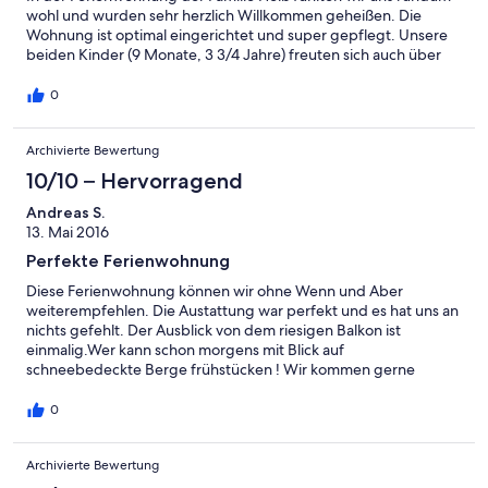
wohl und wurden sehr herzlich Willkommen geheißen. Die
Wohnung ist optimal eingerichtet und super gepflegt. Unsere
beiden Kinder (9 Monate, 3 3/4 Jahre) freuten sich auch über
die vielen Kühe, die Hühner und die kleinen Babykatzen. Jeden
Morgen konnten wir die leckere Milch genießen und außerdem
0
auch mal frische Forellen aus der Zucht von nebenan. Wir
kommen auf jeden Fall mal wieder. M&B mit N&E
Archivierte Bewertung
10/10 – Hervorragend
Andreas S.
13. Mai 2016
Perfekte Ferienwohnung
Diese Ferienwohnung können wir ohne Wenn und Aber
weiterempfehlen. Die Austattung war perfekt und es hat uns an
nichts gefehlt. Der Ausblick von dem riesigen Balkon ist
einmalig.Wer kann schon morgens mit Blick auf
schneebedeckte Berge frühstücken ! Wir kommen gerne
wieder ! Herzliche Grüße an Familie Heiß Andreas und Mila
0
Archivierte Bewertung