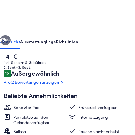
Waldhauserhof
rück
Weiter
13+
Übersicht
Ausstattung
Lage
Richtlinien
Der
141 €
aktuelle
inkl. Steuern & Gebühren
Preis
2. Sept.–3. Sept.
beträgt
Bewertungen
Außergewöhnlich
10
10 von 10.
141 €.
Alle 2 Bewertungen anzeigen
Beliebte Annehmlichkeiten
unser beheizter Natur-Holzpool mit L
Beheizter Pool
Frühstück verfügbar
Parkplätze auf dem
Internetzugang
Gelände verfügbar
Balkon
Rauchen nicht erlaubt