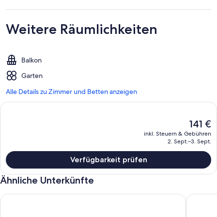
Weitere Räumlichkeiten
Balkon
Garten
Alle Details zu Zimmer und Betten anzeigen
Der
141 €
aktuelle
inkl. Steuern & Gebühren
Preis
2. Sept.–3. Sept.
beträgt
141 €.
Verfügbarkeit prüfen
Ähnliche Unterkünfte
Gemütliche Ferienwohnung im schönen Mangfalltal unterhalb
Ruhige 