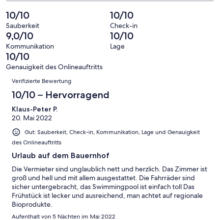
Gästebewertungen
von
eine
2
von
haben
insgesamt
10/10
10/10
Bewertung
Gästebewertungen
10
eine
2
von
haben
Sauberkeit
Check-in
-
Bewertung
Gästebewertungen
9,0/10
10/10
8
eine
Hervorragend
von
haben
-
Bewertung
Kommunikation
Lage
6
eine
10/10
Gut
von
-
Bewertung
4
Genauigkeit des Onlineauftritts
Okay
von
Bewertungen
-
Verifizierte Bewertung
2
Schlecht
-
10/10 – Hervorragend
Ungenügend
Klaus-Peter P.
20. Mai 2022
Gut: Sauberkeit, Check-in, Kommunikation, Lage und Genauigkeit
des Onlineauftritts
Urlaub auf dem Bauernhof
Die Vermieter sind unglaublich nett und herzlich. Das Zimmer ist
groß und hell und mit allem ausgestattet. Die Fahrräder sind
sicher untergebracht, das Swimmingpool ist einfach toll Das
Frühstück ist lecker und ausreichend, man achtet auf regionale
Bioprodukte.
Aufenthalt von 5 Nächten im Mai 2022