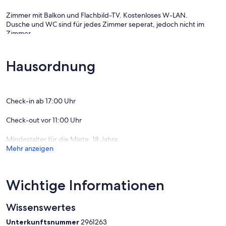
Zimmer mit Balkon und Flachbild-TV. Kostenloses W-LAN.
Dusche und WC sind für jedes Zimmer seperat, jedoch nicht im
Zimmer.
Hausordnung
Biobauernhof mit Rinder, Schafe, Katzen und Hühner .
Landschaft lädt zu Spaziergängen und Radtouren ein.
Gartenhäuschen mit Kinderspielplatz und Grillmöglichkeiten.
Beheizter Naturholz-Pool mit Holzterrasse und Liegewiese.
Check-in ab 17:00 Uhr
Check-out vor 11:00 Uhr
Die Anreise ist von 17:00 bis 19:00 und die Abreise von 07:00 bis
Mindestalter für die Miete: 18 Jahre
11:00 möglich.
Mehr anzeigen
Wichtige Informationen
Wissenswertes
Unterkunftsnummer
2961263