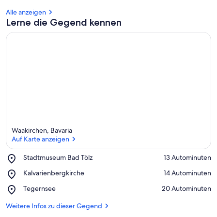
Alle anzeigen
Lerne die Gegend kennen
Waakirchen, Bavaria
Auf Karte anzeigen
Place,
Stadtmuseum Bad Tölz
‪13 Autominuten‬
Stadtmuseum
Auf Karte anzeigen
Place,
Kalvarienbergkirche
‪14 Autominuten‬
Bad
Kalvarienbergkirche
Tölz
Place,
Tegernsee
‪20 Autominuten‬
Tegernsee
Weitere Infos zu dieser Gegend