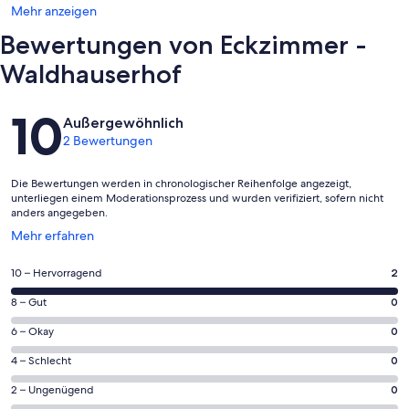
Mehr anzeigen
Bewertungen von Eckzimmer -
Waldhauserhof
Bewertungen
10
Außergewöhnlich
2 Bewertungen
Die Bewertungen werden in chronologischer Reihenfolge angezeigt,
unterliegen einem Moderationsprozess und wurden verifiziert, sofern nicht
anders angegeben.
Wird
Mehr erfahren
in
einem
2
10 – Hervorragend
2
neuen
von
Fenster
0
8 – Gut
0
insgesamt
geöffnet
von
2
0
6 – Okay
0
insgesamt
Gästebewertungen
von
2
0
4 – Schlecht
0
haben
insgesamt
Gästebewertungen
von
eine
2
0
2 – Ungenügend
0
haben
insgesamt
Bewertung