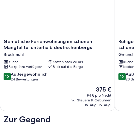
Gemütliche
Ruhige
Gemütliche Ferienwohnung im schönen
Ruhige
Ferienwohnung
zentral
Mangfalltal unterhalb des Irschenbergs
schön
im
gelege
Bruckmühl
Gmund 
schönen
Ferien
Mangfalltal
Küche
Kostenloses WLAN
am
Küche
Parkplätze verfügbar
Blick auf die Berge
Koste
unterhalb
schönen
des
Zentru
10.0
10.0
Außergewöhnlich
Auß
10
10
Irschenbergs
von
von
von
24 Bewertungen
28 B
Bruckmühl
Gmund
10,
10,
Der
375 €
am
Außergewöhnlich,
Außerge
Preis
Tegerns
24
28
94 € pro Nacht
beträgt
Gmund
inkl. Steuern & Gebühren
Bewertungen
Bewert
375 €
15. Aug.–19. Aug.
am
Tegerns
Zur Gegend