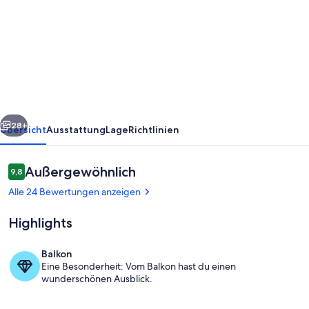
Helle,
komfortable
und
geschmackvoll
eingerichtete
Wohnung
rück
Weiter
mit
28+
Übersicht
Ausstattung
Lage
Richtlinien
Südbalkon
Bewertungen
Außergewöhnlich
9,8
9,8 von 10.
Alle 24 Bewertungen anzeigen
Highlights
Balkon
Eine Besonderheit: Vom Balkon hast du einen
Speisen
wunderschönen Ausblick.