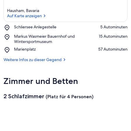
Hausham, Bavaria
Auf Karte anzeigen
Place,
Schliersee Anlegestelle
‪5 Autominuten‬
Schliersee
Auf Karte anzeigen
Place,
Markus Wasmeier Bauernhof und
‪15 Autominuten‬
Anlegestelle
Markus
Wintersportmuseum
Wasmeier
Place,
Marienplatz
‪57 Autominuten‬
Bauernhof
Marienplatz
und
Weitere Infos zu dieser Gegend
Wintersportmuseum
Zimmer und Betten
2 Schlafzimmer
(Platz für 4 Personen)