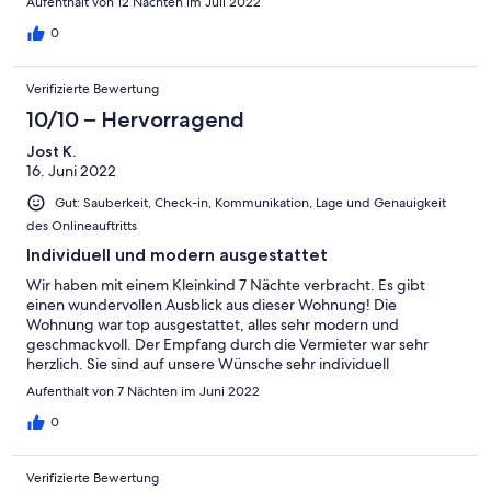
Aufenthalt von 12 Nächten im Juli 2022
0
Verifizierte Bewertung
10/10 – Hervorragend
Jost K.
16. Juni 2022
Gut: Sauberkeit, Check-in, Kommunikation, Lage und Genauigkeit
des Onlineauftritts
Individuell und modern ausgestattet
Wir haben mit einem Kleinkind 7 Nächte verbracht. Es gibt
einen wundervollen Ausblick aus dieser Wohnung! Die
Wohnung war top ausgestattet, alles sehr modern und
geschmackvoll. Der Empfang durch die Vermieter war sehr
herzlich. Sie sind auf unsere Wünsche sehr individuell
eingegangen. Die Wohnung ist sehr zentral gelegenen, es gibt
Aufenthalt von 7 Nächten im Juni 2022
kurze Wege zum Bahnhof und zu den Einkaufsgelegenheiten.
Der nahe gelegene Bäcker macht großartige Brötchen!
0
Verifizierte Bewertung