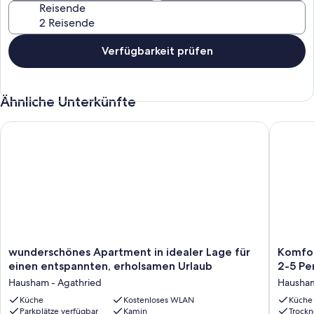
Reisende
Verfügbarkeit prüfen
Ähnliche Unterkünfte
wunderschönes Apartment in idealer Lage für einen entspann
Komforta
wunderschönes
Komfort
wunderschönes Apartment in idealer Lage für
Komfor
Apartment
familien
einen entspannten, erholsamen Urlaub
2-5 Pe
in
Wohnu
Hausham - Agathried
Hausha
idealer
für
Lage
Küche
Kostenloses WLAN
2-
Küche
Parkplätze verfügbar
Kamin
Trockn
für
5