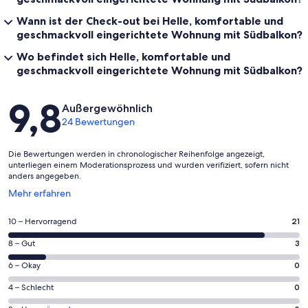
Wann ist der Check-out bei Helle, komfortable und
geschmackvoll eingerichtete Wohnung mit Südbalkon?
Wo befindet sich Helle, komfortable und
geschmackvoll eingerichtete Wohnung mit Südbalkon?
Bewertungen
9,8
Außergewöhnlich
24 Bewertungen
Die Bewertungen werden in chronologischer Reihenfolge angezeigt,
unterliegen einem Moderationsprozess und wurden verifiziert, sofern nicht
anders angegeben.
Wird
Mehr erfahren
in
einem
21
10 – Hervorragend
21
neuen
von
Fenster
3
8 – Gut
3
insgesamt
geöffnet
von
24
0
6 – Okay
0
insgesamt
Gästebewertungen
von
24
0
4 – Schlecht
0
haben
insgesamt
Gästebewertungen
von