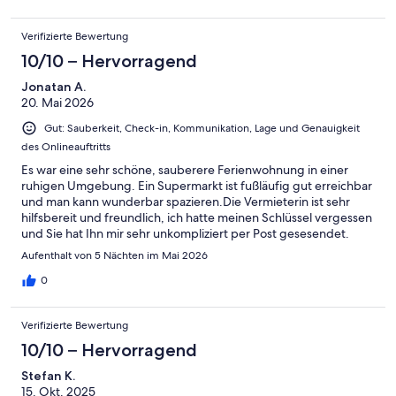
Verifizierte Bewertung
10/10 – Hervorragend
Jonatan A.
20. Mai 2026
Gut: Sauberkeit, Check-in, Kommunikation, Lage und Genauigkeit
des Onlineauftritts
Es war eine sehr schöne, sauberere Ferienwohnung in einer
ruhigen Umgebung. Ein Supermarkt ist fußläufig gut erreichbar
und man kann wunderbar spazieren.Die Vermieterin ist sehr
hilfsbereit und freundlich, ich hatte meinen Schlüssel vergessen
und Sie hat Ihn mir sehr unkompliziert per Post gesesendet.
Kurzum absolut empfehlenswerte Ferienwohnung.
Aufenthalt von 5 Nächten im Mai 2026
0
Verifizierte Bewertung
10/10 – Hervorragend
Stefan K.
15. Okt. 2025