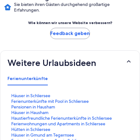
Sie bieten ihren Gästen durchgehend großartige
Erfahrungen.
Wie können wir unsere Website verbessern?
Feedback geben
Weitere Urlaubsideen
Ferienunterkünfte
L
Häuser in Schliersee
i
L
Ferienunterkünfte mit Pool in Schliersee
n
i
L
Pensionen in Hausham
k
n
i
L
Häuser in Hausham
,
k
n
i
L
Haustierfreundliche Ferienunterkünfte in Schliersee
d
,
k
n
i
L
Ferienwohnungen und Apartments in Schliersee
e
d
,
k
n
i
L
Hütten in Schliersee
r
e
d
,
k
n
i
L
Häuser in Gmund am Tegernsee