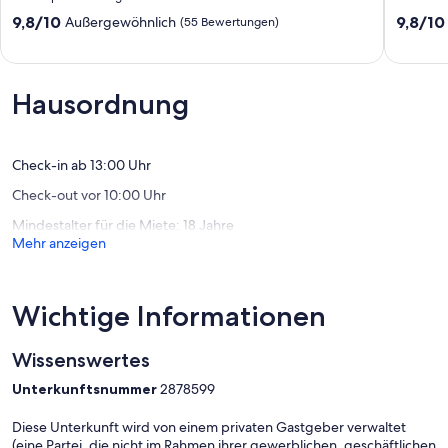
einen
Persone
9.8
9.8
9,8/10
9,8/10
Außergewöhnlich
(55 Bewertungen)
entspannten,
mit
von
von
erholsamen
Terrasse
10,
10,
Urlaub
u.
Außergewöhnlich,
Außerge
Hausham
Balkon
(55
(34
Hausordnung
-
Hausha
Bewertungen)
Bewert
Agathried
Check-in ab 13:00 Uhr
Check-out vor 10:00 Uhr
Mindestalter für die Miete: 18 Jahre
Mehr anzeigen
Wichtige Informationen
Wissenswertes
Unterkunftsnummer
2878599
Diese Unterkunft wird von einem privaten Gastgeber verwaltet
(eine Partei, die nicht im Rahmen ihrer gewerblichen, geschäftlichen