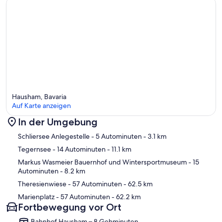
Hausham, Bavaria
Auf Karte anzeigen
In der Umgebung
Karte
Schliersee Anlegestelle
- 5 Autominuten
- 3.1 km
Tegernsee
- 14 Autominuten
- 11.1 km
Markus Wasmeier Bauernhof und Wintersportmuseum
- 15
Autominuten
- 8.2 km
Theresienwiese
- 57 Autominuten
- 62.5 km
Marienplatz
- 57 Autominuten
- 62.2 km
Fortbewegung vor Ort
Bahnhof Hausham – 8 Gehminuten