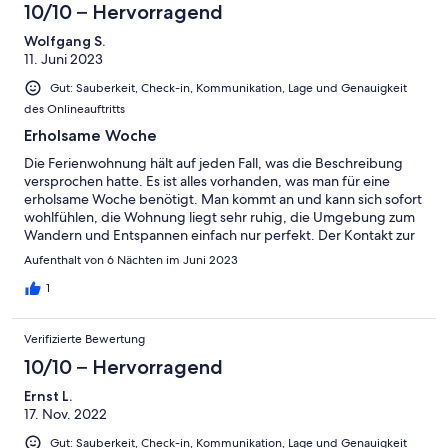
10/10 – Hervorragend
Wolfgang S.
11. Juni 2023
Gut: Sauberkeit, Check-in, Kommunikation, Lage und Genauigkeit
des Onlineauftritts
Erholsame Woche
Die Ferienwohnung hält auf jeden Fall, was die Beschreibung
versprochen hatte. Es ist alles vorhanden, was man für eine
erholsame Woche benötigt. Man kommt an und kann sich sofort
wohlfühlen, die Wohnung liegt sehr ruhig, die Umgebung zum
Wandern und Entspannen einfach nur perfekt. Der Kontakt zur
Vermieterin war einfach und unkompliziert. Wir werden sicher
Aufenthalt von 6 Nächten im Juni 2023
mal wiederkommen. Danke nochmal, W&I
1
Verifizierte Bewertung
10/10 – Hervorragend
Ernst L.
17. Nov. 2022
Gut: Sauberkeit, Check-in, Kommunikation, Lage und Genauigkeit