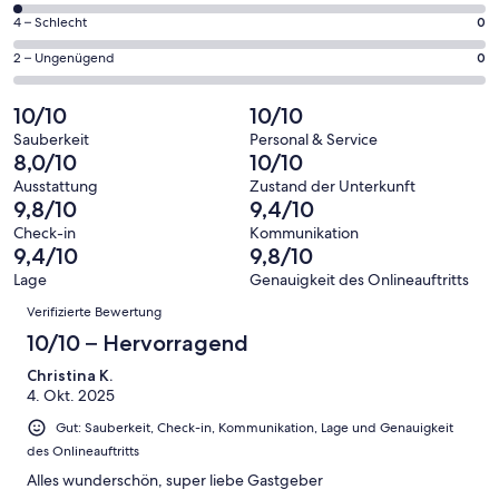
Gästebewertungen
von
55
0
4 – Schlecht
0
haben
insgesamt
Gästebewertungen
von
eine
55
0
2 – Ungenügend
0
haben
insgesamt
Bewertung
Gästebewertungen
von
eine
55
von
haben
insgesamt
10/10
10/10
Bewertung
Gästebewertungen
10
eine
55
von
haben
Sauberkeit
Personal & Service
-
Bewertung
Gästebewertungen
8,0/10
10/10
8
eine
Hervorragend
von
haben
-
Bewertung
Ausstattung
Zustand der Unterkunft
6
eine
9,8/10
9,4/10
Gut
von
-
Bewertung
4
Check-in
Kommunikation
Okay
von
9,4/10
9,8/10
-
2
Schlecht
Lage
Genauigkeit des Onlineauftritts
-
Bewertungen
Verifizierte Bewertung
Ungenügend
10/10 – Hervorragend
Christina K.
4. Okt. 2025
Gut: Sauberkeit, Check-in, Kommunikation, Lage und Genauigkeit
des Onlineauftritts
Alles wunderschön, super liebe Gastgeber