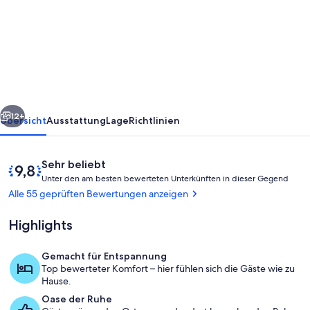
Ferienwohnung
auf
dem
Bauernhof
in
rück
Weiter
Waldhessen
12+
Übersicht
Ausstattung
Lage
Richtlinien
Bewertungen
9,8
Sehr beliebt
U
von
Unter den am besten bewerteten Unterkünften in dieser Gegend
n
10,
Alle 55 geprüften Bewertungen anzeigen
t
Sehr
e
beliebt
Highlights
r
d
Gemacht für Entspannung
e
Außenbereich
Top bewerteter Komfort – hier fühlen sich die Gäste wie zu
n
Hause.
Oase der Ruhe
a