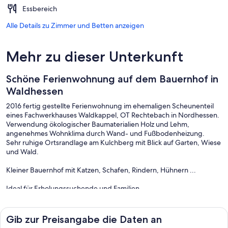
Essbereich
Alle Details zu Zimmer und Betten anzeigen
Mehr zu dieser Unterkunft
Schöne Ferienwohnung auf dem Bauernhof in
Waldhessen
2016 fertig gestellte Ferienwohnung im ehemaligen Scheunenteil
eines Fachwerkhauses Waldkappel, OT Rechtebach in Nordhessen.
Verwendung ökologischer Baumaterialien Holz und Lehm,
angenehmes Wohnklima durch Wand- und Fußbodenheizung.
Sehr ruhige Ortsrandlage am Kulchberg mit Blick auf Garten, Wiese
und Wald.
Kleiner Bauernhof mit Katzen, Schafen, Rindern, Hühnern ...
Ideal für Erholungssuchende und Familien.
Garten- und Spielplatznutzung, gut ausgebautes Wanderwegenetz
(Premiumwanderwege Geo-Naturpark Frau Holle Land).
Nächste Einkaufsmöglichkeit ist der eigene Hofladen, weitere
Gib zur Preisangabe die Daten an
Möglichkeiten im Ort: frische Milch, Wurst; nächster Supermarkt in