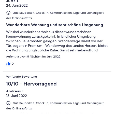
Jutta T.
24. Juni 2022
Gut: Sauberkeit, Check-in, Kommunikation, Lage und Genauigkeit
des Onlineauftritts
Wunderbare Wohnung und sehr schöne Umgebung
Wir sind wunderbar erholt aus dieser wunderschönen
Ferienwohnung zurückgekehrt. In ländlicher Umgebung
zwischen Bauernhöfen gelegen, Wanderwege direkt vor der
Tür, sogar ein Premium - Wanderweg des Landes Hessen, bietet
die Wohnung unglaubliche Ruhe. Sie ist sehr liebevoll und
geschmackvoll eingerichtet und blieb auch bei 33°
Aufenthalt von 8 Nächten im Juni 2022
Außentemperatur angenehm temperiert. Die Gastgeber sind
für alle Fragen ansprechbar und hilfreich, durch den kleinen
0
Hofladen im Haus waren wir gut versorgt.
Verifizierte Bewertung
10/10 – Hervorragend
Andreas F.
18. Juni 2022
Gut: Sauberkeit, Check-in, Kommunikation, Lage und Genauigkeit
des Onlineauftritts