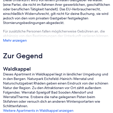
Staubsauger
(eine Partei, die nicht im Rahmen ihrer gewerblichen, geschäftlichen
Bügeleisen und -brett
oder beruflichen Tätigkeit handelt). Das EU-Verbraucherrecht,
Erste-Hilfe-Set
einschließlich Widerrufsrecht, gilt nicht für deine Buchung, sie wird
Haartrockner
jedoch von den vom privaten Gastgeber festgelegten
Stornierungsbedingungen abgedeckt.
Raumhohe Fenster im Wohnbereich mit schönem Blick auf Wald und
Für zusätzliche Personen fallen möglicherweise Gebühren an, die
den Garten.
abhängig von den Bestimmungen der Unterkunft variieren können.
Frühstücksservice / Brötchenservice gegen Aufpreis
Mehr anzeigen
Getränke und Lebensmittel können im Hofladen erworben werden
(kleines Bio-Sortiment)
Zur Gegend
Persönliche Gästebetreuung:
Gästemappe mit Freizeittipps
Gastgeber stehen für Fragen zur Verfügung
Hofführung (auf Anfrage)
Waldkappel
Beteiligung an Hofaktionen (auf Anfrage)
Dieses Apartment in Waldkappel liegt in ländlicher Umgebung und
Wäscheservice (gegen Gebühr)
in den Bergen. Naturpark Eichsfeld-Hainich-Werratal und
Naturschutzgebiet Rhäden geben einen Eindruck von der schönen
Spielplatz, Garten und Terrasse können mitbenutzt werden
Natur der Region. Zu den Attraktionen vor Ort zählt außerdem
Streicheltiere
Folgendes: Werratal-Spielgolf Bad Sooden Allendorf und
Fahrradstellplatz
WerratalTherme. Erobere die nahe gelegenen Pisten beim
Abstellraum
Skifahren oder versuch dich an anderen Wintersportarten wie
Parkmöglichkeit auf dem Grundstück
Schlittenfahren.
Gummistiefel in versch. Größen
Weitere Apartments in Waldkappel anzeigen