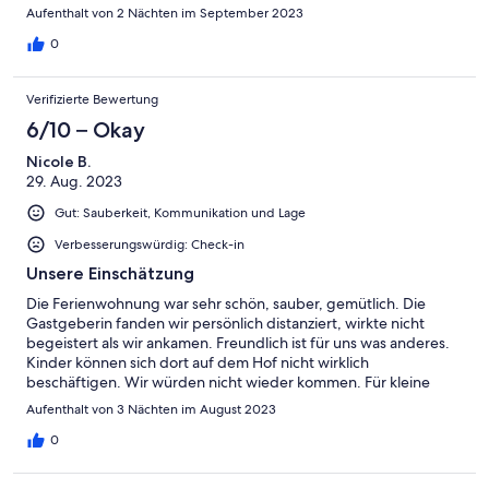
Brötchen. Außer Katzen haben wir leider keine Tiere entdeckt.
Aufenthalt von 2 Nächten im September 2023
Aber wir waren die meiste Zeit unterwegs und haben vielleicht
auch garnicht richtig geguckt. Wir haben himmlisch geschlafen.
0
Ich würde immer wieder kommen und es auch weiter
empfehlen
Verifizierte Bewertung
6/10 – Okay
Nicole B.
29. Aug. 2023
Gut: Sauberkeit, Kommunikation und Lage
Verbesserungswürdig: Check-in
Unsere Einschätzung
Die Ferienwohnung war sehr schön, sauber, gemütlich. Die
Gastgeberin fanden wir persönlich distanziert, wirkte nicht
begeistert als wir ankamen. Freundlich ist für uns was anderes.
Kinder können sich dort auf dem Hof nicht wirklich
beschäftigen. Wir würden nicht wieder kommen. Für kleine
Kinder nicht empfehlenswert.
Aufenthalt von 3 Nächten im August 2023
0