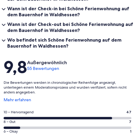
Wann ist der Check-in bei Schöne Ferienwohnung auf
dem Bauernhof in Waldhessen?
Wann ist der Check-out bei Schöne Ferienwohnung auf
dem Bauernhof in Waldhessen?
Wo befindet sich Schöne Ferienwohnung auf dem
Bauernhof in Waldhessen?
Bewertungen
9,8
Außergewöhnlich
55 Bewertungen
Die Bewertungen werden in chronologischer Reihenfolge angezeigt,
unterliegen einem Moderationsprozess und wurden verifiziert, sofern nicht
anders angegeben.
Wird
Mehr erfahren
in
einem
47
10 – Hervorragend
47
neuen
von
Fenster
7
8 – Gut
7
insgesamt
geöffnet
von
55
1
6 – Okay
1
insgesamt