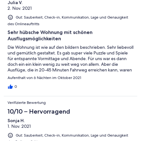
Julia V.
2. Nov. 2021
Gut: Sauberkeit, Check-in, Kommunikation, Lage und Genauigkeit
des Onlineauftritts
Sehr hübsche Wohnung mit schönen
Ausflugsmöglichkeiten
Die Wohnung ist wie auf den bildern beschrieben. Sehr liebevoll
und gemütlich gestaltet. Es gab super viele Puzzle und Spiele
für entspannte Vormittage und Abende. Für uns war es dann
doch ein ein klein wenig zu weit weg von allem. Aber die
Ausflüge, die in 20-45 Minuten Fahrweg erreichen kann, waren
wirklich auch sehr schön. Die Gastgeber waren sehr freundlich
Aufenthalt von 6 Nächten im Oktober 2021
und hilfsbereit jederzeit.
0
Verifizierte Bewertung
10/10 – Hervorragend
Sonja H.
1. Nov. 2021
Gut: Sauberkeit, Check-in, Kommunikation, Lage und Genauigkeit