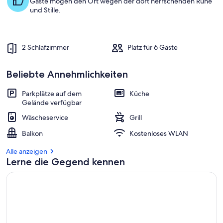
Gäste mögen den Ort wegen der dort herrschenden Ruhe
m
und Stille.
b
e
s
2 Schlafzimmer
Platz für 6 Gäste
t
e
n
Beliebte Annehmlichkeiten
b
e
Parkplätze auf dem
Küche
w
Gelände verfügbar
e
Wäscheservice
Grill
r
t
Balkon
Kostenloses WLAN
e
t
Alle anzeigen
e
Lerne die Gegend kennen
n
U
n
t
e
r