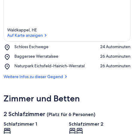
k
ü
n
f
t
e
Waldkappel, HE
n
Auf Karte anzeigen
i
Place,
Schloss Eschwege
‪24 Autominuten‬
n
Schloss
Auf Karte anzeigen
Place,
Baggersee Werratalsee
‪26 Autominuten‬
Eschwege
Baggersee
d
Place,
Naturpark Eichsfeld-Hainich-Werratal
‪26 Autominuten‬
Werratalsee
i
Naturpark
e
Eichsfeld-
Weitere Infos zu dieser Gegend
s
Hainich-
e
Werratal
r
Zimmer und Betten
G
e
g
2 Schlafzimmer
(Platz für 6 Personen)
e
n
Schlafzimmer 1
Schlafzimmer 2
d