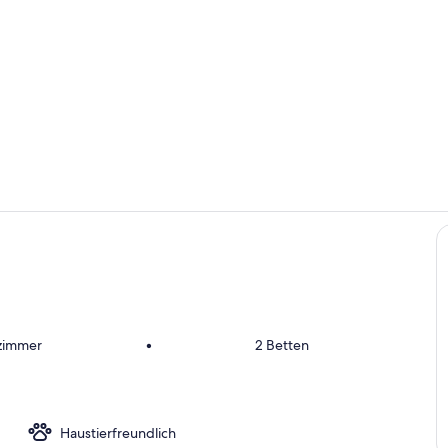
Wohnbereic
Innenbereic
h
fzimmer
•
2 Betten
Haustierfreundlich