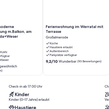
fügbar gegen Aufpreis)
Ferienwohnung
 moderne
Ferienwohnung im Werratal mit
im
ung m.Balkon, am
Terrasse
ng
Werratal
lda+Weser
Großalmerode
mit
Terrasse
Küche
Haustiere erlaubt
Großalmerode
Außenbereich
 WLAN
Parkplätze verfügbar
erfügbar
 Wasser
9.2
9,2/10
Wunderbar
(93 Bewertungen)
et. Weitere Schlafplätze oder getrennte Betten bitte vor Anreise
von
gewöhnlich
egen Aufpreis. Rauchen ist auf dem Balkon gestattet. Ein zweites
10,
n)
und wassersparend ausgestattet.
Wunderbar,
(93
ich,
Bewertungen)
Check-in ab 17:00 Uhr
Ch
)
Kinder
Kinder (0–17 Jahre) erlaubt
Ve
Haustiere