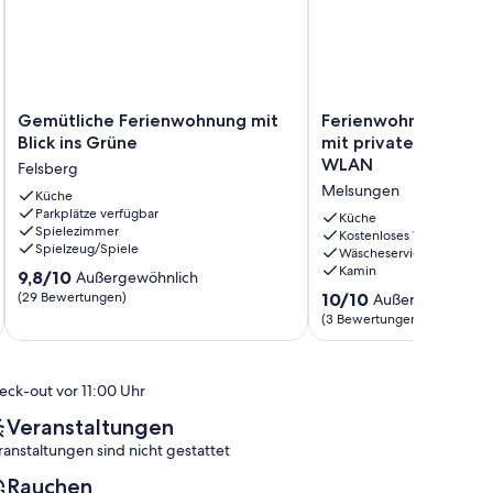
Gemütliche
Ferienwohnung
Gemütliche Ferienwohnung mit
Ferienwohnung "Kall
Ferienwohnung
"Kalles
Blick ins Grüne
mit privatem Außen
mit
Tochter"
WLAN
Felsberg
Blick
mit
Melsungen
ins
Küche
privatem
Parkplätze verfügbar
Grüne
Außenbereich
Küche
Spielezimmer
Felsberg
und
Kostenloses WLAN
Spielzeug/Spiele
Wäscheservice
WLAN
Kamin
9.8
9,8/10
Melsungen
Außergewöhnlich
von
10.0
(29 Bewertungen)
10/10
Außergewöhnlic
10,
von
(3 Bewertungen)
Außergewöhnlich,
10,
(29
Außergewöhnlich,
Bewertungen)
(3
eck-out vor 11:00 Uhr
Bewertungen)
Veranstaltungen
ranstaltungen sind nicht gestattet
Rauchen