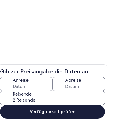
h
Speisen im Freien
Gib zur Preisangabe die Daten an
h
Eigene Küche
Anreise
Abreise
Reisende
Verfügbarkeit prüfen