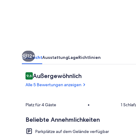
Balkon,
Parkplatz
&
Haustiere
willkommen
12+
Übersicht
Ausstattung
Lage
Richtlinien
Bewertungen
Außergewöhnlich
9,6
9,6 von 10.
Alle 5 Bewertungen anzeigen
Innenbereic
Platz für 4 Gäste
•
1 Schla
Beliebte Annehmlichkeiten
Parkplätze auf dem Gelände verfügbar