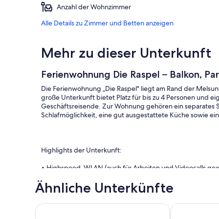
Anzahl der Wohnzimmer
Alle Details zu Zimmer und Betten anzeigen
Mehr zu dieser Unterkunft
Ferienwohnung Die Raspel – Balkon, Pa
Die Ferienwohnung „Die Raspel" liegt am Rand der Melsung
große Unterkunft bietet Platz für bis zu 4 Personen und ei
Geschäftsreisende. Zur Wohnung gehören ein separates Sc
Schlafmöglichkeit, eine gut ausgestattete Küche sowie 
Highlights der Unterkunft:
• Highspeed-WLAN (auch für Arbeiten und Videocalls gee
Ähnliche Unterkünfte
• Smart-TV, Streaming möglich
• Überdachter Balkon mit Sitzgelegenheiten
Ferienwohnung in märchenhafter Umgebung
Flussblick! 