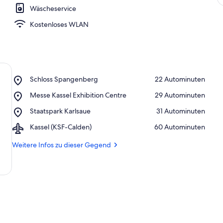
Wäscheservice
Kostenloses WLAN
Place,
Schloss Spangenberg
‪22 Autominuten‬
Schloss
Place,
Messe Kassel Exhibition Centre
‪29 Autominuten‬
Spangenberg
Messe
Place,
Staatspark Karlsaue
‪31 Autominuten‬
Kassel
Staatspark
Exhibition
Airport,
Kassel (KSF-Calden)
‪60 Autominuten‬
Karlsaue
Centre
Kassel
(KSF-
Weitere Infos zu dieser Gegend
Calden)