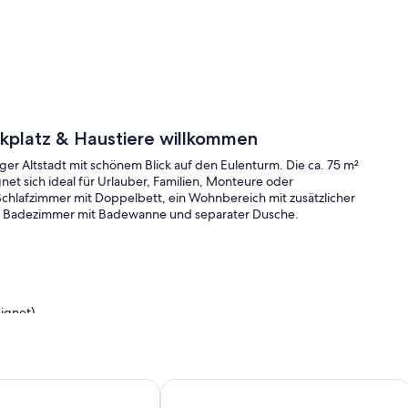
rkplatz & Haustiere willkommen
er Altstadt mit schönem Blick auf den Eulenturm. Die ca. 75 m²
gnet sich ideal für Urlauber, Familien, Monteure oder
hlafzimmer mit Doppelbett, ein Wohnbereich mit zusätzlicher
ein Badezimmer mit Badewanne und separater Dusche.
ignet)
moderne Ferienwohnung m.Balkon, am Radweg Fulda+Weser
Ferienwohnung im Werratal mit Terra