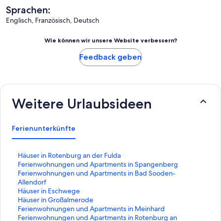
Sprachen:
Englisch, Französisch, Deutsch
Wie können wir unsere Website verbessern?
Feedback geben
Weitere Urlaubsideen
Ferienunterkünfte
L
Häuser in Rotenburg an der Fulda
i
L
Ferienwohnungen und Apartments in Spangenberg
n
i
L
Ferienwohnungen und Apartments in Bad Sooden-
k
n
i
Allendorf
,
k
n
L
Häuser in Eschwege
d
,
k
i
L
Häuser in Großalmerode
e
d
,
n
i
L
Ferienwohnungen und Apartments in Meinhard
r
e
d
k
n
i
L
Ferienwohnungen und Apartments in Rotenburg an