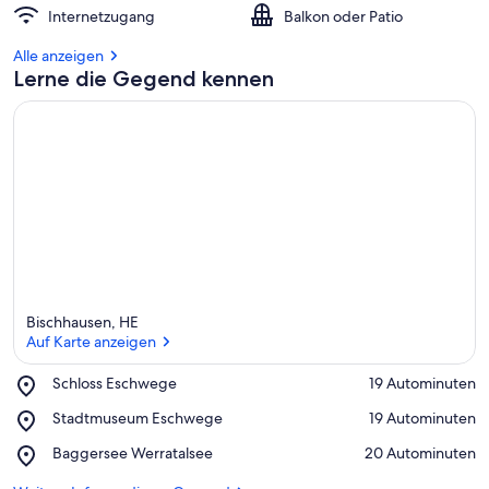
Internetzugang
Balkon oder Patio
Alle anzeigen
Lerne die Gegend kennen
Bischhausen, HE
Auf Karte anzeigen
Place,
Schloss Eschwege
‪19 Autominuten‬
Schloss
Auf Karte anzeigen
Place,
Stadtmuseum Eschwege
‪19 Autominuten‬
Eschwege
Stadtmuseum
Place,
Baggersee Werratalsee
‪20 Autominuten‬
Eschwege
Baggersee