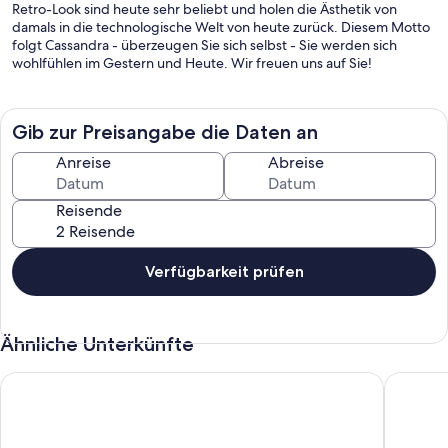
Retro-Look sind heute sehr beliebt und holen die Ästhetik von
damals in die technologische Welt von heute zurück. Diesem Motto
folgt Cassandra - überzeugen Sie sich selbst - Sie werden sich
wohlfühlen im Gestern und Heute. Wir freuen uns auf Sie!
Gib zur Preisangabe die Daten an
Anreise
Abreise
Reisende
Verfügbarkeit prüfen
Ähnliche Unterkünfte
Schöne Ferienwohnung auf dem Bauernhof in Waldhessen
Ferienha