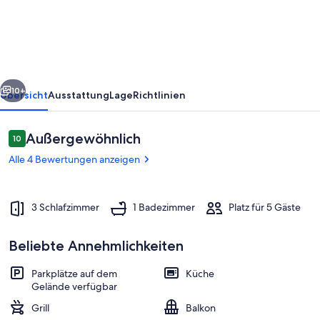
Retro
meets
Moderne
rück
Weiter
10+
Übersicht
Ausstattung
Lage
Richtlinien
Bewertungen
Außergewöhnlich
10
10 von 10.
Alle 4 Bewertungen anzeigen
3 Schlafzimmer
1 Badezimmer
Platz für 5 Gäste
Beliebte Annehmlichkeiten
Unterkunftsgelände
Parkplätze auf dem
Küche
Gelände verfügbar
Grill
Balkon