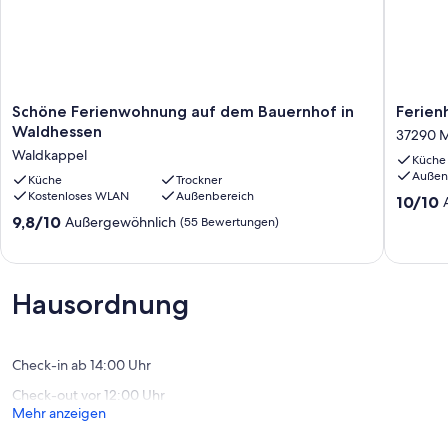
Schöne
Ferienh
Schöne Ferienwohnung auf dem Bauernhof in
Ferien
Ferienwohnung
Hesse
Waldhessen
37290 M
auf
im
Waldkappel
Küche
dem
Land
Außen
Bauernhof
Küche
Trockner
der
Kostenloses WLAN
Außenbereich
in
Frau
10.0
10/10
Waldhessen
Holle
von
9.8
9,8/10
Außergewöhnlich
(55 Bewertungen)
Waldkappel
37290
10,
von
Meißner
Außerge
10,
(11
Außergewöhnlich,
Bewert
(55
Hausordnung
Bewertungen)
Check-in ab 14:00 Uhr
Check-out vor 12:00 Uhr
Mehr anzeigen