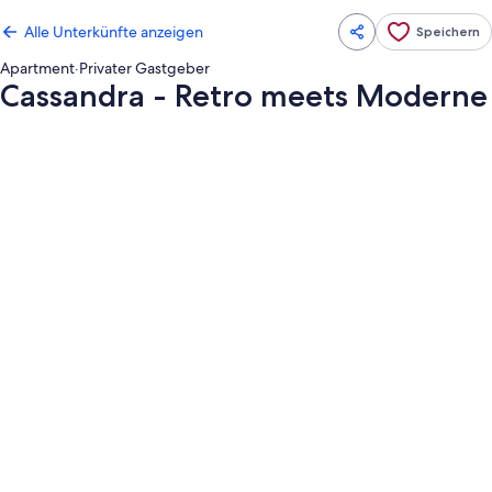
Alle Unterkünfte anzeigen
Speichern
Apartment
·
Privater Gastgeber
Cassandra - Retro meets Moderne
Fotogalerie
von
Cassandra
-