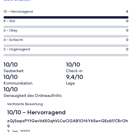
in
einem
4
10 – Hervorragend
4
neuen
von
Fenster
0
8 – Gut
0
insgesamt
geöffnet
von
4
0
6 – Okay
0
insgesamt
Gästebewertungen
von
4
0
4 – Schlecht
0
haben
insgesamt
Gästebewertungen
von
eine
4
0
2 – Ungenügend
0
haben
insgesamt
Bewertung
Gästebewertungen
von
eine
4
von
haben
insgesamt
10/10
10/10
Bewertung
Gästebewertungen
10
eine
4
von
haben
Sauberkeit
Check-in
-
Bewertung
Gästebewertungen
10/10
9,4/10
8
eine
Hervorragend
von
haben
-
Bewertung
Kommunikation
Lage
6
eine
10/10
Gut
von
-
Bewertung
4
Genauigkeit des Onlineauftritts
Okay
von
Bewertungen
-
Verifizierte Bewertung
2
Schlecht
-
10/10 – Hervorragend
Ungenügend
zQjSwpsPYfGevVdX0qhVLCwClGAB1Of6Y6Sw+QEx6F/CRrOhR
9.
3. Jan. 2022