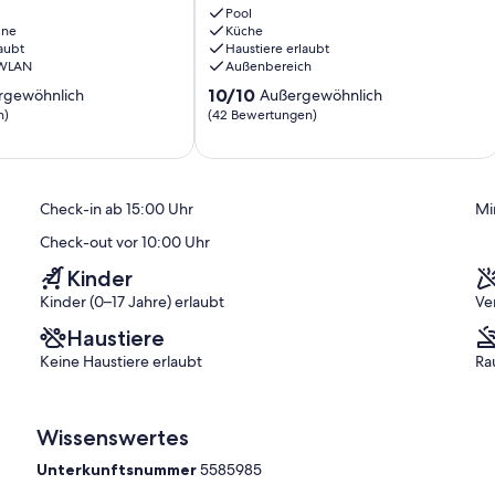
grünen
Pool
ine
Küche
Herzen
aubt
Haustiere erlaubt
von
 WLAN
Außenbereich
Nordhessen
10.0
Sontra
10/10
rgewöhnlich
Außergewöhnlich
von
n)
(42 Bewertungen)
10,
ich,
Außergewöhnlich,
(42
)
Bewertungen)
Check-in ab 15:00 Uhr
Mi
Check-out vor 10:00 Uhr
Kinder
Kinder (0–17 Jahre) erlaubt
Ve
Haustiere
Keine Haustiere erlaubt
Ra
Wissenswertes
Unterkunftsnummer
5585985