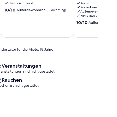
mit
Haustiere erlaubt
Bernterode
Küche
Kostenloses WLAN
Platz
10.0
10/10
Außergewöhnlich
(1 Bewertung)
Außenbereich
für
von
Parkplätze verfügbar
bis
10,
10.0
zu
10/10
Außergewöhnlic
Außergewöhnlich,
von
33
(1
10,
Personen!
Bewertung)
Außergewöhnlich,
Wehretal
(1
Bewertung)
ndestalter für die Miete: 18 Jahre
Veranstaltungen
ranstaltungen sind nicht gestattet
Rauchen
uchen ist nicht gestattet