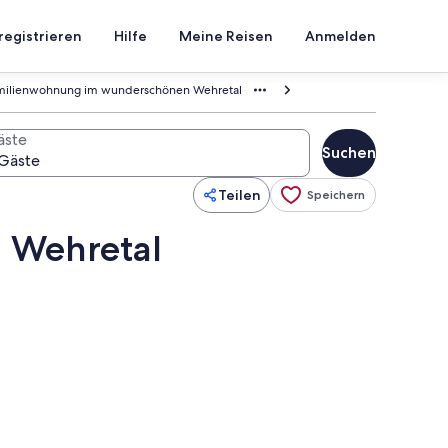
registrieren
Hilfe
Meine Reisen
Anmelden
milienwohnung im wunderschönen Wehretal
äste
Suchen
Teilen
Speichern
 Wehretal