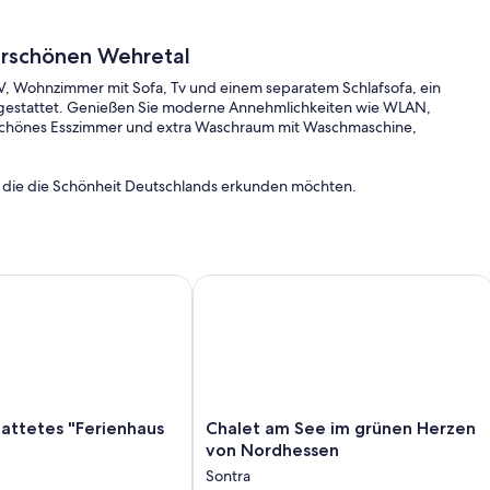
rschönen Wehretal
V, Wohnzimmer mit Sofa, Tv und einem separatem Schlafsofa, ein
usgestattet. Genießen Sie moderne Annehmlichkeiten wie WLAN,
, schönes Esszimmer und extra Waschraum mit Waschmaschine,
n, die die Schönheit Deutschlands erkunden möchten.
tetes "Ferienhaus Rosental"
Chalet am See im grünen Herzen von
Chalet
attetes "Ferienhaus
Chalet am See im grünen Herzen
s
am
von Nordhessen
See
Sontra
im