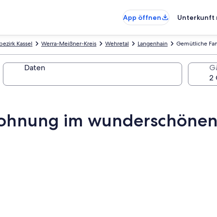
App öffnen
Unterkunft 
ezirk Kassel
Werra-Meißner-Kreis
Wehretal
Langenhain
Gemütliche Fa
Daten
G
wohnung im wunderschönen