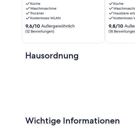
Küche
Aue
Küche
Waschmaschine
Waschmasch
Trockner
Haustiere erl
Kostenloses WLAN
Kostenloses
9.6
9.8
9,6/10
9,8/10
Außergewöhnlich
Auße
von
von
(12 Bewertungen)
(18 Bewertunge
10,
10,
Außergewöhnlich,
Außergewöhnl
(12
(18
Bewertungen)
Bewertungen
Hausordnung
Wichtige Informationen