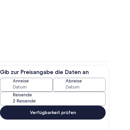
reien
Zimmer
Gib zur Preisangabe die Daten an
h
Speisen
Anreise
Abreise
Reisende
Verfügbarkeit prüfen