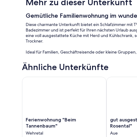
Mehr zu dieser Unterkunft
Gemütliche Familienwohnung im wunde
Diese charmante Unterkunft bietet ein Schlafzimmer mit T
Badezimmer und ist perfekt für Ihren nächsten Urlaub a
eine voll ausgestattete Küche mit Herd und Kühlschrank
Trockner.
Ideal für Familien, Geschäftreisende oder kleine Gruppe
Ähnliche Unterkünfte
Ferienwohnung "Beim Tannenbaum"
gut ausgestat
Ferienwohnung
gut
Ferienwohnung "Beim
gut ausgest
"Beim
ausgestattete
Tannenbaum"
Rosental"
Tannenbaum"
"Ferienhaus
Wehretal
Aue
Wehretal
Rosental"