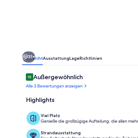
Wehretal
31+
Übersicht
Ausstattung
Lage
Richtlinien
Bewertungen
Außergewöhnlich
10
10 von 10.
Alle 3 Bewertungen anzeigen
Highlights
Innenbereic
Viel Platz
Genieße die großzügige Aufteilung, die allen mehr
Strandausstattung