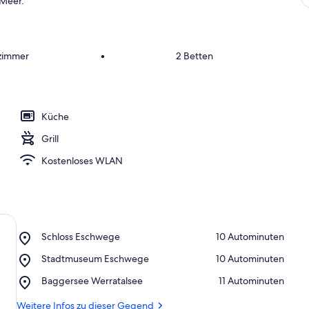
 Meer.
fzimmer
•
2 Betten
Küche
Grill
Kostenloses WLAN
Place,
Schloss Eschwege
‪10 Autominuten‬
Schloss
Place,
Stadtmuseum Eschwege
‪10 Autominuten‬
Eschwege
Stadtmuseum
Place,
Baggersee Werratalsee
‪11 Autominuten‬
Eschwege
Baggersee
Werratalsee
Weitere Infos zu dieser Gegend