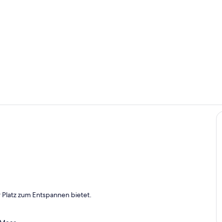
Speisen im F
Wohnbereic
h
 Platz zum Entspannen bietet.