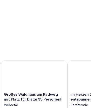
 Nordhessen
Großes Waldhaus am Radweg mit Platz für bis zu 33 Personen
Im Herzen Deutschland
Großes
Im
Großes Waldhaus am Radweg
Im Herzen Deutschla
Waldhaus
Herzen
mit Platz für bis zu 33 Personen!
entspannen
am
Deutschlands
Wehretal
Bernterode
Radweg
entspannen