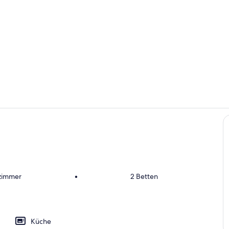
Eigene Küch
Zimmer
fzimmer
•
2 Betten
Küche