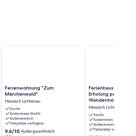
 m.Balkon, am Radweg Fulda+Weser
Ferienwohnung "Zum Märchenwald"
Ferienhaus am Wald / 
Ferienwohnung
Ferienhaus
Ferienwohnung "Zum
Ferienhaus am Wald / Natur und
"Zum
am
Märchenwald"
Erholung pur mit vie
Märchenwald"
Wald
Wandermöglichkeit
Hessisch Lichtenau
Hessisch
/
Hessisch Lichtenau
Lichtenau
Küche
Natur
Kostenloses WLAN
und
Küche
Außenbereich
Erholung
Kostenloses WLAN
Parkplätze verfügbar
Außenbereich
pur
Parkplätze verfügbar
9.6
9,6/10
mit
Außergewöhnlich