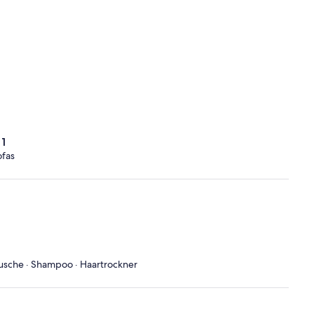
1
ofas
 Dusche · Shampoo · Haartrockner