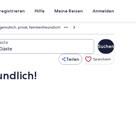
registrieren
Hilfe
Meine Reisen
Anmelden
emütlich, privat, familienfreundlich!
äste
Suchen
Teilen
Speichern
undlich!