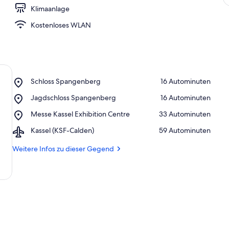
Klimaanlage
Kostenloses WLAN
Place,
Schloss Spangenberg
‪16 Autominuten‬
Schloss
Place,
Jagdschloss Spangenberg
‪16 Autominuten‬
Spangenberg
Jagdschloss
Place,
Messe Kassel Exhibition Centre
‪33 Autominuten‬
Spangenberg
Messe
Airport,
Kassel (KSF-Calden)
‪59 Autominuten‬
Kassel
Kassel
Exhibition
(KSF-
Weitere Infos zu dieser Gegend
Centre
Calden)