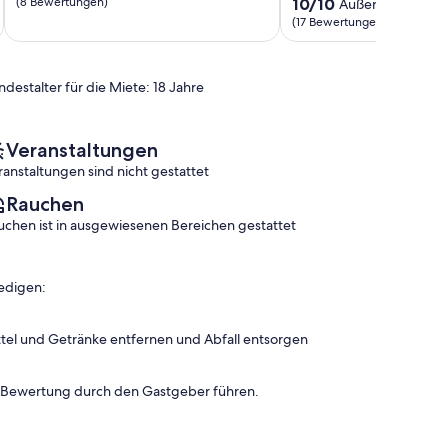
von
vielen
10.0
(8 Bewertungen)
10/10
Außergewöhnlic
10,
Wandermöglichkeiten
von
(17 Bewertungen)
Außergewöhnlich,
Hessisch
10,
(8
Lichtenau
Außergewöhnlich,
Bewertungen)
(17
ndestalter für die Miete: 18 Jahre
Bewertungen)
Veranstaltungen
ranstaltungen sind nicht gestattet
Rauchen
uchen ist in ausgewiesenen Bereichen gestattet
edigen:
tel und Getränke entfernen und Abfall entsorgen
n Bewertung durch den Gastgeber führen.