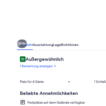
gemütlich,
privat,
familienfreundlich!
15+
Übersicht
Ausstattung
Lage
Richtlinien
Bewertungen
Außergewöhnlich
10
10 von 10.
1 Bewertung anzeigen
Speisen
Platz für 4 Gäste
•
1 Schla
Beliebte Annehmlichkeiten
Parkplätze auf dem Gelände verfügbar