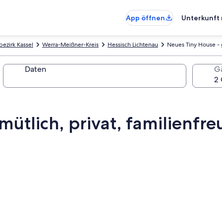
App öffnen
Unterkunft 
ezirk Kassel
Werra-Meißner-Kreis
Hessisch Lichtenau
Neues Tiny House - g
Daten
G
ütlich, privat, familienfre