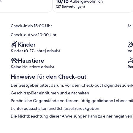
10.0
n)
10/10
Außergewöhnlich
von
(27 Bewertungen)
ich,
10,
Außergewöhnlich,
)
(27
Check-in ab 15:00 Uhr
Mi
Bewertungen)
Check-out vor 10:00 Uhr
Kinder
Kinder (0–17 Jahre) erlaubt
Ve
Haustiere
Keine Haustiere erlaubt
Ra
Hinweise für den Check-out
Der Gastgeber bittet darum, vor dem Check-out Folgendes zu erl
Geschirrspüler einräumen und einschalten
Persönliche Gegenstände entfernen, übrig gebliebene Lebensmit
Lichter aussschalten und Schlüssel zurückgeben
Die Nichtbeachtung dieser Anweisungen kann zu einer negative