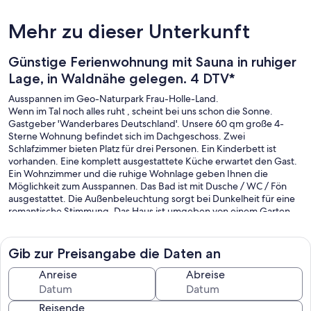
Mehr zu dieser Unterkunft
Günstige Ferienwohnung mit Sauna in ruhiger
Lage, in Waldnähe gelegen. 4 DTV*
Ausspannen im Geo-Naturpark Frau-Holle-Land.
Wenn im Tal noch alles ruht , scheint bei uns schon die Sonne.
Gastgeber 'Wanderbares Deutschland'. Unsere 60 qm große 4-
Sterne Wohnung befindet sich im Dachgeschoss. Zwei
Schlafzimmer bieten Platz für drei Personen. Ein Kinderbett ist
vorhanden. Eine komplett ausgestattete Küche erwartet den Gast.
Ein Wohnzimmer und die ruhige Wohnlage geben Ihnen die
Möglichkeit zum Ausspannen. Das Bad ist mit Dusche / WC / Fön
ausgestattet. Die Außenbeleuchtung sorgt bei Dunkelheit für eine
romantische Stimmung. Das Haus ist umgeben von einem Garten,
der mit Bäumen und Sträuchern gesäumt ist. Hier bietet ein
Naturteich mit seinem Wasserlauf ein belebendes Element.
Eine Sitzecke am Teich sowie eine Feuerstelle bieten einen weiteren
Gib zur Preisangabe die Daten an
Platz zum Abschalten. Für kühle Tage haben wir eine Sauna in der
Wohnung als besonderes Schnäppchen für unsere Gäste zu bieten.
Anreise
Abreise
Ein Pkw-Stellplatz ist vorhanden.
Der ca. 200 m entfernte Wald und ganz nah gelegene
Reisende
Premiumwanderwege bieten ein Paradies für den Wanderer.