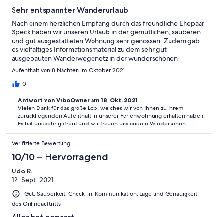
Sehr entspannter Wanderurlaub
Nach einem herzlichen Empfang durch das freundliche Ehepaar
Speck haben wir unseren Urlaub in der gemütlichen, sauberen
und gut ausgestatteten Wohnung sehr genossen. Zudem gab
es vielfältiges Informationsmaterial zu dem sehr gut
ausgebauten Wanderwegenetz in der wunderschönen
Umgebung. Wir kommen gerne wieder.
Aufenthalt von 8 Nächten im Oktober 2021
0
Antwort von VrboOwner am 18. Okt. 2021
Vielen Dank für das große Lob, welches wir von Ihnen zu Ihrem
zurückliegenden Aufenthalt in unserer Ferienwohnung erhalten haben.
Es hat uns sehr gefreut und wir freuen uns aus ein Wiedersehen.
Verifizierte Bewertung
10/10 – Hervorragend
Udo R.
12. Sept. 2021
Gut: Sauberkeit, Check-in, Kommunikation, Lage und Genauigkeit
des Onlineauftritts
Alles hat gepasst