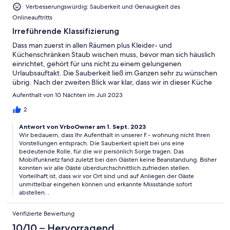
Verbesserungswürdig: Sauberkeit und Genauigkeit des
Onlineauftritts
Irreführende Klassifizierung
Dass man zuerst in allen Räumen plus Kleider- und
Küchenschränken Staub wischen muss, bevor man sich häuslich
einrichtet, gehört für uns nicht zu einem gelungenen
Urlaubsauftakt. Die Sauberkeit ließ im Ganzen sehr zu wünschen
übrig. Nach der zweiten Blick war klar, dass wir in dieser Küche
NICHT kochen werden. Nur, um einige unschönen
Aufenthalt von 10 Nächten im Juli 2023
Überraschungen zu nennen: dunkelbraune Schmutzecken im
Bad, schwergängig-verkalkte Durscharmatur, völlig versiffter
2
Toaster (wurde netterweise ausgetauscht), verdreckte
Antwort von VrboOwner am 1. Sept. 2023
Besteckschublade, riesige Kalkflocken im Wasserkocher (haben
Wir bedauern, dass Ihr Aufenthalt in unserer F.- wohnung nicht Ihren
wir entkalkt), verkalktes Spülbecken mit Armatur, fleckiges Sofa
Vorstellungen entsprach. Die Sauberkeit spielt bei uns eine
(das "covern" der Flecken mit Überwürfen wirkt etwas
bedeutende Rolle, für die wir persönlich Sorge tragen. Das
verzweifelt) … Statt eines Doppelbetts zwei furchtbar
Mobilfunknetz fand zuletzt bei den Gästen keine Beanstandung. Bisher
knarzende Einzelbetten mit ungemütlichen Rahmen in der
konnten wir alle Gäste überdurchschnittlich zufrieden stellen.
Mitte. Nach fünf Tagen schlug uns letztendlich der
Vorteilhaft ist, dass wir vor Ort sind und auf Anliegen der Gäste
kopfschmerzverursachende Teppichmief im Schlafzimmer in die
unmittelbar eingehen können und erkannte Missstände sofort
Flucht. An Regentagen wurde dann die ganze Wohnung zu
abstellen. .
einer olfaktorischen Zumutung. Ein Mobilfunknetz gibt es leider
immer noch nicht - diesbezüglich wurden wir vorab leider
Verifizierte Bewertung
fehlinformiert. Das erste Mal, dass wir einen Urlaub vorzeitig
10/10 – Hervorragend
abgebrochen haben. Für uns bleibt die 4*-Klassifizierung