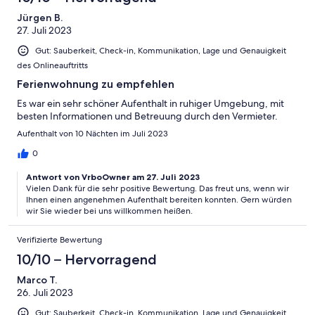
rätselhaft. Selbstverständlich haben wir unsere Kritik dem
Jürgen B.
überaus freundlichen Vermieter persönlich mitgeteilt. Dass der
27. Juli 2023
Preis direkt nach unserer Abreise um 20% gesenkt und dann
wieder etwas angehoben wurde, ist bemerkenswert, ändert
Gut: Sauberkeit, Check-in, Kommunikation, Lage und Genauigkeit
jedoch nichts an unserem Fazit: Leider 4 Sterne zu viel!
des Onlineauftritts
Ferienwohnung zu empfehlen
Es war ein sehr schöner Aufenthalt in ruhiger Umgebung, mit
besten Informationen und Betreuung durch den Vermieter.
Aufenthalt von 10 Nächten im Juli 2023
0
Antwort von VrboOwner am 27. Juli 2023
Vielen Dank für die sehr positive Bewertung. Das freut uns, wenn wir
Ihnen einen angenehmen Aufenthalt bereiten konnten. Gern würden
wir Sie wieder bei uns willkommen heißen.
Verifizierte Bewertung
10/10 – Hervorragend
Marco T.
26. Juli 2023
Gut: Sauberkeit, Check-in, Kommunikation, Lage und Genauigkeit