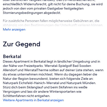
einschließlich Widerrufsrecht, gilt nicht für deine Buchung, sie wird
jedoch von den vom privaten Gastgeber festgelegten
Stornierungsbedingungen abgedeckt.
Für zusätzliche Personen fallen möglicherweise Gebühren an, die
abhängig von den Bestimmungen der Unterkunft variieren können.
Mehr anzeigen
Zur Gegend
Berkatal
Dieses Apartment in Berkatal liegt in ländlicher Umgebung und in
der Nähe von Freizeitparks. Werratal-Spielgolf Bad Sooden
Allendorf und WerratalTherme sollten auf deiner Liste stehen, wenn
du etwas unternehmen möchtest. Wenn du dagegen lieber die
Natur der Region bewunderst, bieten sich folgende Ziele an:
Naturpark Eichsfeld-Hainich-Werratal und Naturpark Münden.
Stürz dich beim Skilanglauf und beim Skifahren ins weiße
Vergnügen und lass dir andere Wintersportarten wie
Schlittenfahren nicht entgehen.
Weitere Apartments in Berkatal anzeigen