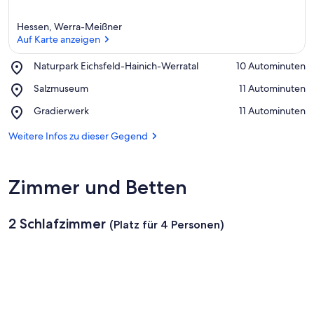
Hessen, Werra-Meißner
Auf Karte anzeigen
Place,
Naturpark Eichsfeld-Hainich-Werratal
‪10 Autominuten‬
Naturpark
Auf Karte anzeigen
Place,
Salzmuseum
‪11 Autominuten‬
Eichsfeld-
Salzmuseum
Hainich-
Place,
Gradierwerk
‪11 Autominuten‬
Werratal
Gradierwerk
Weitere Infos zu dieser Gegend
Zimmer und Betten
2 Schlafzimmer
(Platz für 4 Personen)