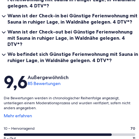
gelegen. 4 DTV*?
Wann ist der Check-in bei Günstige Ferienwohnung mit
Sauna in ruhiger Lage, in Waldnähe gelegen. 4 DTV*?
Wann ist der Check-out bei Günstige Ferienwohnung
mit Sauna in ruhiger Lage, in Waldnähe gelegen. 4
DTV*?
Wo befindet sich Günstige Ferienwohnung mit Sauna in
ruhiger Lage, in Waldnähe gelegen. 4 DTV*?
Bewertungen
9,6
Außergewöhnlich
85 Bewertungen
Die Bewertungen werden in chronologischer Reihenfolge angezeigt,
unterliegen einem Moderationsprozess und wurden verifiziert, sofern nicht
anders angegeben.
Wird
Mehr erfahren
in
einem
70
10 – Hervorragend
70
neuen
von
Fenster
11
8 – Gut
11