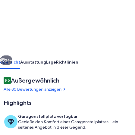
von
Günstige
Ferienwohnung
mit
Sauna
in
ruhiger
rück
Weiter
Lage,
24+
Übersicht
Ausstattung
Lage
Richtlinien
in
Waldnähe
Bewertungen
Außergewöhnlich
9,6
9,6 von 10.
gelegen.
Alle 85 Bewertungen anzeigen
4
Highlights
DTV*
Garagenstellplatz verfügbar
Genieße den Komfort eines Garagenstellplatzes – ein
Wasserspiel am Gartenteich
seltenes Angebot in dieser Gegend.