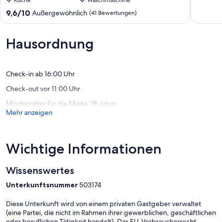
Whirlpool
Küche
Waschmaschine
für
von
+Kamin.
bis
9.6
10,
9,6/10
Außergewöhnlich
(41 Bewertungen)
Berkatal
zu
von
Außerge
33
10,
(1
Persone
Außergewöhnlich,
Bewertu
Hausordnung
Wehreta
(41
Bewertungen)
Check-in ab 16:00 Uhr
Check-out vor 11:00 Uhr
Mindestalter für die Miete: 18 Jahre
Mehr anzeigen
Wichtige Informationen
Wissenswertes
Unterkunftsnummer
503174
Diese Unterkunft wird von einem privaten Gastgeber verwaltet
(eine Partei, die nicht im Rahmen ihrer gewerblichen, geschäftlichen
oder beruflichen Tätigkeit handelt). Das EU-Verbraucherrecht,