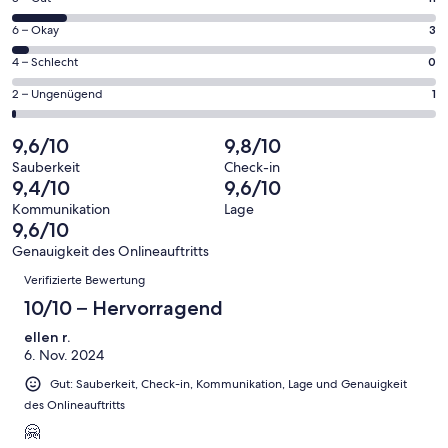
insgesamt
geöffnet
von
85
3
6 – Okay
3
insgesamt
Gästebewertungen
von
85
0
4 – Schlecht
0
haben
insgesamt
Gästebewertungen
von
eine
85
1
2 – Ungenügend
1
haben
insgesamt
Bewertung
Gästebewertungen
von
eine
85
von
haben
insgesamt
9,6/10
9,8/10
Bewertung
Gästebewertungen
10
eine
85
von
haben
Sauberkeit
Check-in
-
Bewertung
Gästebewertungen
9,4/10
9,6/10
8
eine
Hervorragend
von
haben
-
Bewertung
Kommunikation
Lage
6
eine
9,6/10
Gut
von
-
Bewertung
4
Genauigkeit des Onlineauftritts
Okay
von
Bewertungen
-
Verifizierte Bewertung
2
Schlecht
-
10/10 – Hervorragend
Ungenügend
ellen r.
6. Nov. 2024
Gut: Sauberkeit, Check-in, Kommunikation, Lage und Genauigkeit
des Onlineauftritts
🤗