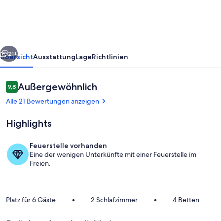
Holle
Land
rück
Weiter
21+
Übersicht
Ausstattung
Lage
Richtlinien
Bewertungen
Außergewöhnlich
9,8
9,8 von 10.
Alle 21 Bewertungen anzeigen
Highlights
Feuerstelle vorhanden
Eine der wenigen Unterkünfte mit einer Feuerstelle im
Flur
Freien.
Platz für 6 Gäste
•
2 Schlafzimmer
•
4 Betten