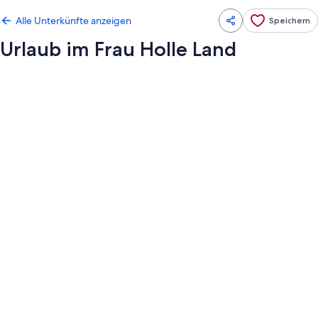
Alle Unterkünfte anzeigen
Speichern
Urlaub im Frau Holle Land
Fotogalerie
von
Urlaub
im
Frau