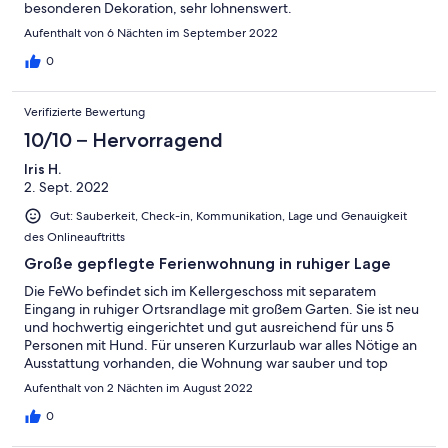
besonderen Dekoration, sehr lohnenswert.
Aufenthalt von 6 Nächten im September 2022
0
Verifizierte Bewertung
10/10 – Hervorragend
Iris H.
2. Sept. 2022
Gut: Sauberkeit, Check-in, Kommunikation, Lage und Genauigkeit
des Onlineauftritts
Große gepflegte Ferienwohnung in ruhiger Lage
Die FeWo befindet sich im Kellergeschoss mit separatem
Eingang in ruhiger Ortsrandlage mit großem Garten. Sie ist neu
und hochwertig eingerichtet und gut ausreichend für uns 5
Personen mit Hund. Für unseren Kurzurlaub war alles Nötige an
Ausstattung vorhanden, die Wohnung war sauber und top
gepflegt. Die Vermieter sind sehr hilfsbereit und freundlich und
Aufenthalt von 2 Nächten im August 2022
die Kommunikation vor der Anreise war einwandfrei. Wir
werden gerne wieder kommen und können die FeWo
0
empfehlen.