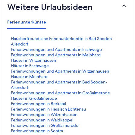
Weitere Urlaubsideen
Ferienunterkünfte
L
Haustierfreundliche Ferienunterkünfte in Bad Sooden-
i
Allendorf
n
L
Ferienwohnungen und Apartments in Eschwege
k
i
L
Ferienwohnungen und Apartments in Meinhard
,
n
i
L
Häuser in Witzenhausen
d
k
n
i
L
Häuser in Eschwege
e
,
k
n
i
L
Ferienwohnungen und Apartments in Witzenhausen
r
d
,
k
n
i
L
Häuser in Meinhard
d
e
d
,
k
n
i
L
Ferienwohnungen und Apartments in Bad Sooden-
i
r
e
d
,
k
n
i
Allendorf
e
d
r
e
d
,
k
n
L
Ferienwohnungen und Apartments in Großalmerode
f
i
d
r
e
d
,
k
i
L
Häuser in Großalmerode
o
e
i
d
r
e
d
,
n
i
L
Ferienwohnungen in Berkatal
l
f
e
i
d
r
e
d
k
n
i
L
Ferienwohnungen in Hessisch Lichtenau
g
o
f
e
i
d
r
e
,
k
n
i
L
Ferienwohnungen in Witzenhausen
e
l
o
f
e
i
d
r
d
,
k
n
i
L
Ferienwohnungen in Waldkappel
n
g
l
o
f
e
i
d
e
d
,
k
n
i
L
Ferienwohnungen in Großalmerode
d
e
g
l
o
f
e
i
r
e
d
,
k
n
i
L
Ferienwohnungen in Sontra