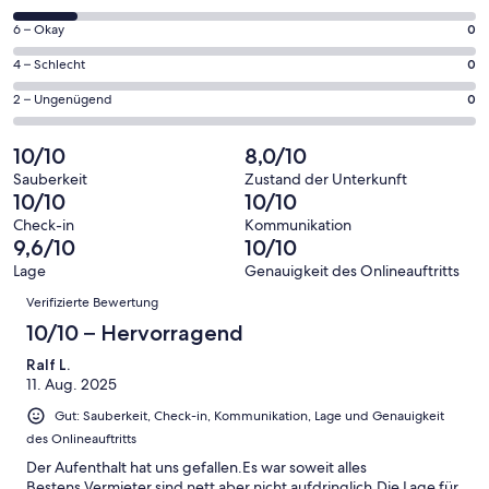
insgesamt
geöffnet
von
21
0
6 – Okay
0
insgesamt
Gästebewertungen
von
21
0
4 – Schlecht
0
haben
insgesamt
Gästebewertungen
von
eine
21
0
2 – Ungenügend
0
haben
insgesamt
Bewertung
Gästebewertungen
von
eine
21
von
haben
insgesamt
10/10
8,0/10
Bewertung
Gästebewertungen
10
eine
21
von
haben
Sauberkeit
Zustand der Unterkunft
-
Bewertung
Gästebewertungen
10/10
10/10
8
eine
Hervorragend
von
haben
-
Bewertung
Check-in
Kommunikation
6
eine
9,6/10
10/10
Gut
von
-
Bewertung
4
Lage
Genauigkeit des Onlineauftritts
Okay
von
Bewertungen
-
Verifizierte Bewertung
2
Schlecht
-
10/10 – Hervorragend
Ungenügend
Ralf L.
11. Aug. 2025
Gut: Sauberkeit, Check-in, Kommunikation, Lage und Genauigkeit
des Onlineauftritts
Der Aufenthalt hat uns gefallen.Es war soweit alles
Bestens.Vermieter sind nett aber nicht aufdringlich.Die Lage für