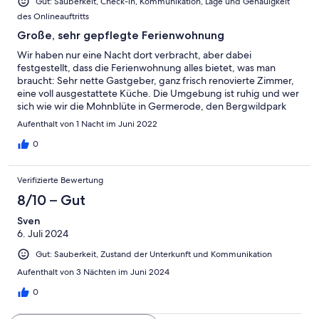
Gut: Sauberkeit, Check-in, Kommunikation, Lage und Genauigkeit
des Onlineauftritts
Große, sehr gepflegte Ferienwohnung
Wir haben nur eine Nacht dort verbracht, aber dabei
festgestellt, dass die Ferienwohnung alles bietet, was man
braucht: Sehr nette Gastgeber, ganz frisch renovierte Zimmer,
eine voll ausgestattete Küche. Die Umgebung ist ruhig und wer
sich wie wir die Mohnblüte in Germerode, den Bergwildpark
Meißner oder die Grube Gustav ansehen will, hat die perfekte
Aufenthalt von 1 Nacht im Juni 2022
Lage gefunden. Klare Empfehlung!
0
Verifizierte Bewertung
8/10 – Gut
Sven
6. Juli 2024
Gut: Sauberkeit, Zustand der Unterkunft und Kommunikation
Aufenthalt von 3 Nächten im Juni 2024
0