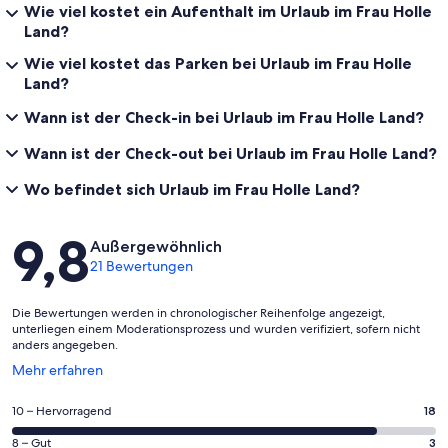
Wie viel kostet ein Aufenthalt im Urlaub im Frau Holle
Land?
Wie viel kostet das Parken bei Urlaub im Frau Holle
Land?
Wann ist der Check-in bei Urlaub im Frau Holle Land?
Wann ist der Check-out bei Urlaub im Frau Holle Land?
Wo befindet sich Urlaub im Frau Holle Land?
Bewertungen
9,8
Außergewöhnlich
21 Bewertungen
Die Bewertungen werden in chronologischer Reihenfolge angezeigt,
unterliegen einem Moderationsprozess und wurden verifiziert, sofern nicht
anders angegeben.
Wird
Mehr erfahren
in
einem
18
10 – Hervorragend
18
neuen
von
Fenster
3
8 – Gut
3