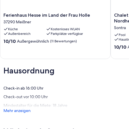
Ferienhaus
Chalet
Ferienhaus Hesse im Land der Frau Holle
Chalet
Hesse
am
Nordh
37290 Meißner
im
See
Sontra
Küche
Kostenloses WLAN
Land
im
Außenbereich
Parkplätze verfügbar
der
grünen
Pool
Hausti
Frau
Herzen
10.0
10/10
Außergewöhnlich
(11 Bewertungen)
Holle
von
von
10.0
10/10
37290
Nordhe
10,
von
Meißner
Sontra
Außergewöhnlich,
10,
(11
Außerge
Bewertungen)
(42
Hausordnung
Bewert
Check-in ab 16:00 Uhr
Check-out vor 10:00 Uhr
Mindestalter für die Miete: 18 Jahre
Mehr anzeigen