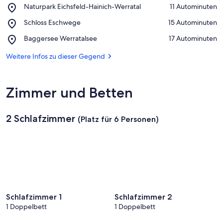
Place,
Naturpark Eichsfeld-Hainich-Werratal
‪11 Autominuten‬
Naturpark
Auf Karte anzeigen
Place,
Schloss Eschwege
‪15 Autominuten‬
Eichsfeld-
Schloss
Hainich-
Place,
Baggersee Werratalsee
‪17 Autominuten‬
Eschwege
Werratal
Baggersee
Werratalsee
Weitere Infos zu dieser Gegend
Zimmer und Betten
2 Schlafzimmer
(Platz für 6 Personen)
Schlafzimmer 1
Schlafzimmer 2
1 Doppelbett
1 Doppelbett