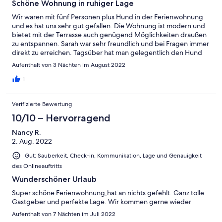
Schöne Wohnung in ruhiger Lage
Wir waren mit fünf Personen plus Hund in der Ferienwohnung
und es hat uns sehr gut gefallen. Die Wohnung ist modern und
bietet mit der Terrasse auch genügend Möglichkeiten draußen
zu entspannen. Sarah war sehr freundlich und bei Fragen immer
direkt zu erreichen. Tagsüber hat man gelegentlich den Hund
der Vermieter oben bellen hören, was für uns und unseren
Aufenthalt von 3 Nächten im August 2022
Hund jedoch kein Problem war. Von der Wohnung aus sind
mehrere Wanderwege schnell zu erreichen und innerhalb von
1
15 Minuten ist man mit dem Auto beim Werratalsee. Dort kann
man baden und einen kleinen Hundestrand (Grasabschnitt am
Verifizierte Bewertung
See, auf dem Hunde zugelassen sind) gibt es ebenfalls.
10/10 – Hervorragend
Nancy R.
2. Aug. 2022
Gut: Sauberkeit, Check-in, Kommunikation, Lage und Genauigkeit
des Onlineauftritts
Wunderschöner Urlaub
Super schöne Ferienwohnung,hat an nichts gefehlt. Ganz tolle
Gastgeber und perfekte Lage. Wir kommen gerne wieder
Aufenthalt von 7 Nächten im Juli 2022