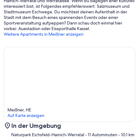
Hainich-Werratal und Werratalsee. Wenn du dagegen eher kulturell
interessiert bist, ist Folgendes empfehlenswert: Salzmuseum und
Stadtmuseum Eschwege. Du möchtest deinen Aufenthalt in der
Stadt mit dem Besuch eines spannenden Events oder einer
Sportveranstaltung aufpeppen? Dann schau doch einmal hier
vorbei: Auestadion oder Eissporthalle Kassel.
Weitere Apartments in Meißner anzeigen
Meißner, HE
Auf Karte anzeigen
In der Umgebung
Karte
Naturpark Eichsfeld-Hainich-Werratal
- 11 Autominuten
- 10.1 km