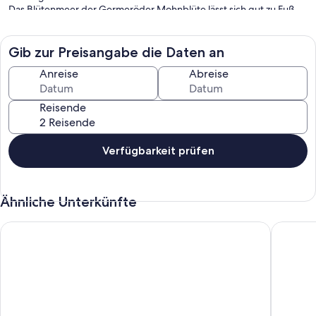
Das Blütenmeer der Germeröder Mohnblüte lässt sich gut zu Fuß
erreichen.
Gib zur Preisangabe die Daten an
Anreise
Abreise
Reisende
Verfügbarkeit prüfen
Ähnliche Unterkünfte
Ferienhaus Hesse im Land der Frau Holle
Chalet a