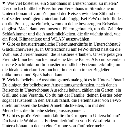
Wie viel kostet es, ein Strandhaus in Unterschönau zu mieten?
Der durchschnittliche Preis für ein Ferienhaus in Strandnähe in
Unterschönau ist vom Zeitpunkt der Reise sowie dem Stil und der
Größe der benötigten Unterkunft abhängig. Bei FeWo-direkt findest
du die Preise ganz einfach, wenn du deine bevorzugten Reisedaten
eingibst. Mach dann von unseren Filtern gebrauch, um die Zahl der
Schlafzimmer und die Annehmlichkeiten, die dir wichtig sind, wie
ein Pool, Klimaanlage und WLAN auszuwählen.
Gibt es haustierfreundliche Ferienunterkünfte in Unterschönau?
Glücklicherweise ja. In Unterschönau auf FeWo-direkt hast du die
Wahl aus 2 Ferienhäusern, die Haustiere erlauben. Unsere pelzigen
Freunde brauchen auch einmal eine kleine Pause. Also nutze einfach
unsere Suchfunktion für haustierfreundliche Ferienunterkünfte, um
die ideale Unterkunft zu buchen, in der dein treuer Begleiter
mitkommen und Spaß haben kann.
Welche beliebten Ausstattungsmerkmale gibt es in Unterschönau?
Zu einigen der beliebtesten Ausstattungsmerkmalen, nach denen
Reisende in Unterschönau Ausschau halten, zählen ein Garten, ein
Grill und eine Veranda. Ob du mit der Familie, deinen Besties oder
sogar Haustieren in den Urlaub fährst, die Ferienhäuser von FeWo-
direkt umfassen die besten Annehmlichkeiten, um mit den
Menschen, die dir nahe stehen, auszuspannen.
Gibt es große Ferienunterkünfte für Gruppen in Unterschönau?
Du hast die Wahl aus 2 Ferienunterkünften von FeWo-direkt in
Unterschönau, in denen eine Gruppe von fünf oder mehr