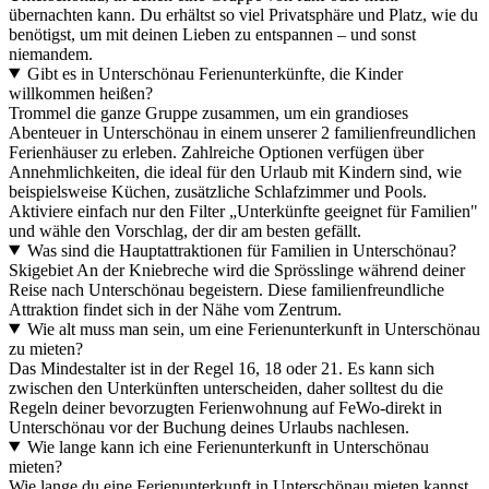
übernachten kann. Du erhältst so viel Privatsphäre und Platz, wie du
benötigst, um mit deinen Lieben zu entspannen – und sonst
niemandem.
Gibt es in Unterschönau Ferienunterkünfte, die Kinder
willkommen heißen?
Trommel die ganze Gruppe zusammen, um ein grandioses
Abenteuer in Unterschönau in einem unserer 2 familienfreundlichen
Ferienhäuser zu erleben. Zahlreiche Optionen verfügen über
Annehmlichkeiten, die ideal für den Urlaub mit Kindern sind, wie
beispielsweise Küchen, zusätzliche Schlafzimmer und Pools.
Aktiviere einfach nur den Filter „Unterkünfte geeignet für Familien"
und wähle den Vorschlag, der dir am besten gefällt.
Was sind die Hauptattraktionen für Familien in Unterschönau?
Skigebiet An der Kniebreche wird die Sprösslinge während deiner
Reise nach Unterschönau begeistern. Diese familienfreundliche
Attraktion findet sich in der Nähe vom Zentrum.
Wie alt muss man sein, um eine Ferienunterkunft in Unterschönau
zu mieten?
Das Mindestalter ist in der Regel 16, 18 oder 21. Es kann sich
zwischen den Unterkünften unterscheiden, daher solltest du die
Regeln deiner bevorzugten Ferienwohnung auf FeWo-direkt in
Unterschönau vor der Buchung deines Urlaubs nachlesen.
Wie lange kann ich eine Ferienunterkunft in Unterschönau
mieten?
Wie lange du eine Ferienunterkunft in Unterschönau mieten kannst,