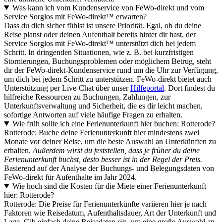
Was kann ich vom Kundenservice von FeWo-direkt und vom
Service Sorglos mit FeWo-direkt™ erwarten?
Dass du dich sicher fühlst ist unsere Priorität. Egal, ob du deine
Reise planst oder deinen Aufenthalt bereits hinter dir hast, der
Service Sorglos mit FeWo-direkt™ unterstützt dich bei jedem
Schritt. In dringenden Situationen, wie z. B. bei kurzfristigen
Stornierungen, Buchungsproblemen oder möglichem Betrug, steht
dir der FeWo-direkt-Kundenservice rund um die Uhr zur Verfügung,
um dich bei jedem Schritt zu unterstützen. FeWo-direkt bietet auch
Unterstützung per Live-Chat über unser
Hilfeportal
. Dort findest du
hilfreiche Ressourcen zu Buchungen, Zahlungen, zur
Unterkunftsverwaltung und Sicherheit, die es dir leicht machen,
sofortige Antworten auf viele häufige Fragen zu erhalten.
Wie früh sollte ich eine Ferienunterkunft hier buchen: Rotterode?
Rotterode: Buche deine Ferienunterkunft hier mindestens zwei
Monate vor deiner Reise, um die beste Auswahl an Unterkünften zu
erhalten.
Außerdem wirst du feststellen, dass je früher du deine
Ferienunterkunft buchst, desto besser ist in der Regel der Preis.
Basierend auf der Analyse der Buchungs- und Belegungsdaten von
FeWo-direkt für Aufenthalte im Jahr 2024.
Wie hoch sind die Kosten für die Miete einer Ferienunterkunft
hier: Rotterode?
Rotterode: Die Preise für Ferienunterkünfte variieren hier je nach
Faktoren wie Reisedatum, Aufenthaltsdauer, Art der Unterkunft und
Lage. Gib einfach deine Reisedaten ein, um eine große Auswahl an