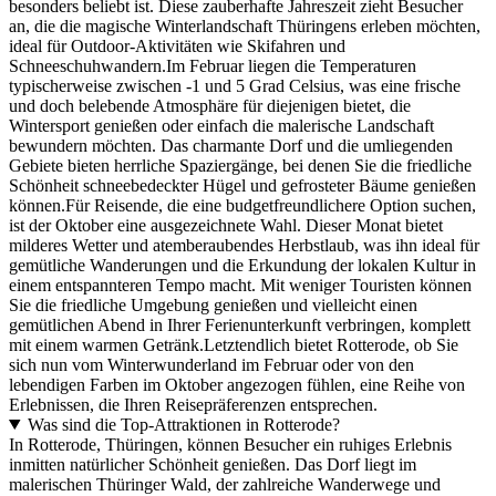
besonders beliebt ist. Diese zauberhafte Jahreszeit zieht Besucher
an, die die magische Winterlandschaft Thüringens erleben möchten,
ideal für Outdoor-Aktivitäten wie Skifahren und
Schneeschuhwandern.Im Februar liegen die Temperaturen
typischerweise zwischen -1 und 5 Grad Celsius, was eine frische
und doch belebende Atmosphäre für diejenigen bietet, die
Wintersport genießen oder einfach die malerische Landschaft
bewundern möchten. Das charmante Dorf und die umliegenden
Gebiete bieten herrliche Spaziergänge, bei denen Sie die friedliche
Schönheit schneebedeckter Hügel und gefrosteter Bäume genießen
können.Für Reisende, die eine budgetfreundlichere Option suchen,
ist der Oktober eine ausgezeichnete Wahl. Dieser Monat bietet
milderes Wetter und atemberaubendes Herbstlaub, was ihn ideal für
gemütliche Wanderungen und die Erkundung der lokalen Kultur in
einem entspannteren Tempo macht. Mit weniger Touristen können
Sie die friedliche Umgebung genießen und vielleicht einen
gemütlichen Abend in Ihrer Ferienunterkunft verbringen, komplett
mit einem warmen Getränk.Letztendlich bietet Rotterode, ob Sie
sich nun vom Winterwunderland im Februar oder von den
lebendigen Farben im Oktober angezogen fühlen, eine Reihe von
Erlebnissen, die Ihren Reisepräferenzen entsprechen.
Was sind die Top-Attraktionen in Rotterode?
In Rotterode, Thüringen, können Besucher ein ruhiges Erlebnis
inmitten natürlicher Schönheit genießen. Das Dorf liegt im
malerischen Thüringer Wald, der zahlreiche Wanderwege und