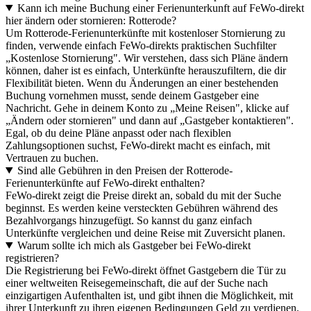
Kann ich meine Buchung einer Ferienunterkunft auf FeWo-direkt
hier ändern oder stornieren: Rotterode?
Um Rotterode-Ferienunterkünfte mit kostenloser Stornierung zu
finden, verwende einfach FeWo-direkts praktischen Suchfilter
„Kostenlose Stornierung". Wir verstehen, dass sich Pläne ändern
können, daher ist es einfach, Unterkünfte herauszufiltern, die dir
Flexibilität bieten. Wenn du Änderungen an einer bestehenden
Buchung vornehmen musst, sende deinem Gastgeber eine
Nachricht. Gehe in deinem Konto zu „Meine Reisen", klicke auf
„Ändern oder stornieren" und dann auf „Gastgeber kontaktieren".
Egal, ob du deine Pläne anpasst oder nach flexiblen
Zahlungsoptionen suchst, FeWo-direkt macht es einfach, mit
Vertrauen zu buchen.
Sind alle Gebühren in den Preisen der Rotterode-
Ferienunterkünfte auf FeWo-direkt enthalten?
FeWo-direkt zeigt die Preise direkt an, sobald du mit der Suche
beginnst. Es werden keine versteckten Gebühren während des
Bezahlvorgangs hinzugefügt. So kannst du ganz einfach
Unterkünfte vergleichen und deine Reise mit Zuversicht planen.
Warum sollte ich mich als Gastgeber bei FeWo-direkt
registrieren?
Die Registrierung bei FeWo-direkt öffnet Gastgebern die Tür zu
einer weltweiten Reisegemeinschaft, die auf der Suche nach
einzigartigen Aufenthalten ist, und gibt ihnen die Möglichkeit, mit
ihrer Unterkunft zu ihren eigenen Bedingungen Geld zu verdienen.