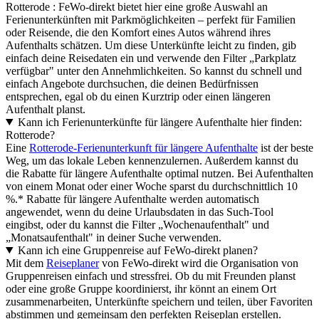
Rotterode : FeWo-direkt bietet hier eine große Auswahl an
Ferienunterkünften mit Parkmöglichkeiten – perfekt für Familien
oder Reisende, die den Komfort eines Autos während ihres
Aufenthalts schätzen. Um diese Unterkünfte leicht zu finden, gib
einfach deine Reisedaten ein und verwende den Filter „Parkplatz
verfügbar" unter den Annehmlichkeiten. So kannst du schnell und
einfach Angebote durchsuchen, die deinen Bedürfnissen
entsprechen, egal ob du einen Kurztrip oder einen längeren
Aufenthalt planst.
Kann ich Ferienunterkünfte für längere Aufenthalte hier finden:
Rotterode?
Eine
Rotterode-Ferienunterkunft für längere Aufenthalte
ist der beste
Weg, um das lokale Leben kennenzulernen. Außerdem kannst du
die Rabatte für längere Aufenthalte optimal nutzen. Bei Aufenthalten
von einem Monat oder einer Woche sparst du durchschnittlich 10
%.* Rabatte für längere Aufenthalte werden automatisch
angewendet, wenn du deine Urlaubsdaten in das Such-Tool
eingibst, oder du kannst die Filter „Wochenaufenthalt" und
„Monatsaufenthalt" in deiner Suche verwenden.
Kann ich eine Gruppenreise auf FeWo-direkt planen?
Mit dem
Reiseplaner
von FeWo-direkt wird die Organisation von
Gruppenreisen einfach und stressfrei. Ob du mit Freunden planst
oder eine große Gruppe koordinierst, ihr könnt an einem Ort
zusammenarbeiten, Unterkünfte speichern und teilen, über Favoriten
abstimmen und gemeinsam den perfekten Reiseplan erstellen.