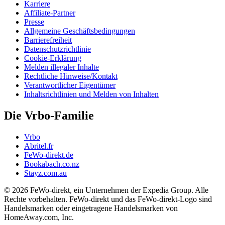
Karriere
Affiliate-Partner
Presse
Allgemeine Geschäftsbedingungen
Barrierefreiheit
Datenschutzrichtlinie
Cookie-Erklärung
Melden illegaler Inhalte
Rechtliche Hinweise/Kontakt
Verantwortlicher Eigentümer
Inhaltsrichtlinien und Melden von Inhalten
Die Vrbo-Familie
Vrbo
Abritel.fr
FeWo-direkt.de
Bookabach.co.nz
Stayz.com.au
© 2026 FeWo-direkt, ein Unternehmen der Expedia Group. Alle
Rechte vorbehalten. FeWo-direkt und das FeWo-direkt-Logo sind
Handelsmarken oder eingetragene Handelsmarken von
HomeAway.com, Inc.