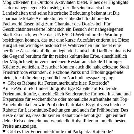
Möglichkeiten für Outdoor-Aktivitäten bietet. Eines der Highlights
ist der nahegelegene Rennsteig, der für seine malerischen
Landschaften und seine historische Bedeutung bekannt ist.Die
charmante lokale Architektur, einschließlich traditioneller
Fachwerkhäuser, trägt zum Charakter des Dorfes bei. Für
Geschichtsinteressierte lohnt sich ein Besuch der nahegelegenen
Stadt Eisenach, wo Sie das UNESCO-Weltkulturerbe Wartburg
besichtigen können, das nur eine kurze Autofahrt entfernt ist. Diese
Burg ist ein wichtiges historisches Wahrzeichen und bietet eine
herrliche Aussicht auf die umliegende Landschaft.Darüber hinaus ist
die Gegend berühmt für ihr reiches kulturelles Erbe, einschließlich
der Möglichkeit, in verschiedenen Restaurants lokale Thüringer
Küche zu genießen. Besucher können auch die nahegelegene Stadt
Friedrichroda erkunden, die schöne Parks und Erholungsgebiete
bietet, ideal für einen gemütlichen Nachmittagsspaziergang.
Gibt es Rabatte für Ferienunterkünfte hier: Rotterode?
Auf FeWo-direkt findest du großartige Rabatte auf Rotterode-
Ferienunterkünfte, einschließlich Sonderpreise für neue Inserate und
Ersparnisse für wöchentliche oder monatliche Aufenthalte mit Top-
Annehmlichkeiten wie Pool oder Parkplatz. Es gibt verschiedene
Rabatte für Last-minute-Buchungen und auch für Frühbucher. Das
Beste daran ist, dass du keinen Rabattcode benötigst – gib einfach
deine Reisedaten ein und wende die Rabattfilter an, um die besten
Preise anzuzeigen.
Gibt es hier Ferienunterkünfte mit Parkplatz: Rotterode?