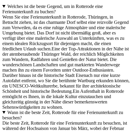
Welches ist die beste Gegend, um in Rotterode eine
Ferienunterkunft zu buchen?
Wenn Sie eine Ferienunterkunft in Rotterode, Thüringen, in
Betracht ziehen, ist das charmante Dorf selbst eine reizvolle Gegend
zum Verweilen, da es eine ruhige Atmosphäre und eine malerische
Umgebung bietet. Das Dorf ist nicht übermäßig groß, aber es
verfügt über eine malerische Auswahl an Unterkünften, was es zu
einem idealen Rückzugsort für diejenigen macht, die einen
friedlichen Urlaub suchen.Eine der Top-Attraktionen in der Nähe ist
der atemberaubende Thüringer Wald, der reichlich Möglichkeiten
zum Wandern, Radfahren und Genießen der Natur bietet. Die
wunderschönen Landschaften und gut markierten Wanderwege
machen ihn zu einem Favoriten unter Outdoor-Enthusiasten.
Darüber hinaus ist die historische Stadt Eisenach nur eine kurze
Autofahrt entfernt, wo Sie die berühmte Wartburg erkunden können,
ein UNESCO-Weltkulturerbe, bekannt für ihre architektonische
Schönheit und historische Bedeutung.Ein Aufenthalt in Rotterode
ermöglicht es Ihnen, in die lokale Kultur einzutauchen und
gleichzeitig günstig in der Nähe dieser bemerkenswerten
Sehenswürdigkeiten zu wohnen.
Wann ist die beste Zeit, Rotterode für eine Ferienunterkunft zu
besuchen?
Die beste Zeit, Rotterode für eine Ferienunterkunft zu besuchen, ist
während der Hochsaison von Januar bis März, wobei der Februar