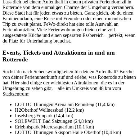
Lass dich bei einem Aufenthalt in einem privaten Feriendomizil in
Rotterode von dem einmaligen Charme der Umgebung verzaubern.
Diese Stadt hat für jeden etwas zu bieten. Ganz gleich, ob du einen
Familienurlaub, eine Reise mit Freunden oder einen romantischen
Trip zu zweit planst, FeWo-direkt hat eine tolle Auswahl an
Feriendomizilen. Viele Ferienwohnungen bieten eine voll
ausgestattete Küche und einen separaten Essbereich – perfekt, wenn
du Platz für Unterhaltung brauchst.
Events, Tickets und Attraktionen in und um
Rotterode
Suchst du nach Sehenswürdigkeiten für deinen Aufenthalt? Breche
von deiner Ferienunterkunft auf und erlebe, was Rotterode zu bieten
hat. Hier sind einige der wichtigsten Attraktionen, die es in der
Umgebung zu sehen gibt, – alle im Umkreis von 48 km vom
Stadtzentrum:
LOTTO Thüringen Arena am Rennsteig (11,4 km)
H2Oberhof Wellnessbad (12,2 km)
Inselsberg-Funpark (14,4 km)
SOLEWELT Bad Salzungen (24,8 km)
Erlebnispark Meeresaquarium (10,1 km)
LOTTO Thüringen Skisport-Halle Oberhof (10,4 km)