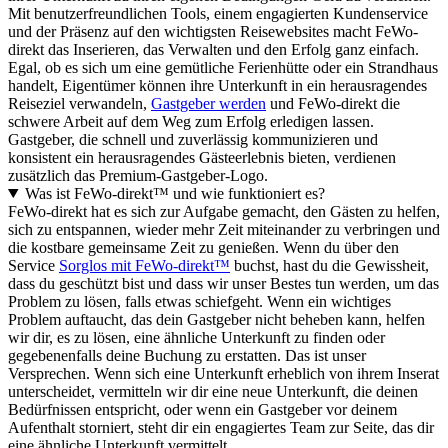
Mit benutzerfreundlichen Tools, einem engagierten Kundenservice
und der Präsenz auf den wichtigsten Reisewebsites macht FeWo-
direkt das Inserieren, das Verwalten und den Erfolg ganz einfach.
Egal, ob es sich um eine gemütliche Ferienhütte oder ein Strandhaus
handelt, Eigentümer können ihre Unterkunft in ein herausragendes
Reiseziel verwandeln,
Gastgeber werden
und FeWo-direkt die
schwere Arbeit auf dem Weg zum Erfolg erledigen lassen.
Gastgeber, die schnell und zuverlässig kommunizieren und
konsistent ein herausragendes Gästeerlebnis bieten, verdienen
zusätzlich das Premium-Gastgeber-Logo.
Was ist FeWo-direkt™ und wie funktioniert es?
FeWo-direkt hat es sich zur Aufgabe gemacht, den Gästen zu helfen,
sich zu entspannen, wieder mehr Zeit miteinander zu verbringen und
die kostbare gemeinsame Zeit zu genießen. Wenn du über den
Service
Sorglos mit FeWo-direkt™
buchst, hast du die Gewissheit,
dass du geschützt bist und dass wir unser Bestes tun werden, um das
Problem zu lösen, falls etwas schiefgeht. Wenn ein wichtiges
Problem auftaucht, das dein Gastgeber nicht beheben kann, helfen
wir dir, es zu lösen, eine ähnliche Unterkunft zu finden oder
gegebenenfalls deine Buchung zu erstatten. Das ist unser
Versprechen. Wenn sich eine Unterkunft erheblich von ihrem Inserat
unterscheidet, vermitteln wir dir eine neue Unterkunft, die deinen
Bedürfnissen entspricht, oder wenn ein Gastgeber vor deinem
Aufenthalt storniert, steht dir ein engagiertes Team zur Seite, das dir
eine ähnliche Unterkunft vermittelt.